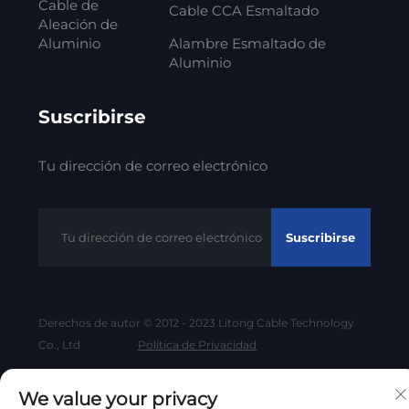
Cable de
Cable CCA Esmaltado
Aleación de
Aluminio
Alambre Esmaltado de
Aluminio
Suscribirse
Tu dirección de correo electrónico
Suscribirse
Derechos de autor © 2012 - 2023 Litong Cable Technology
Co., Ltd
Política de Privacidad
Volver al principio
We value your privacy