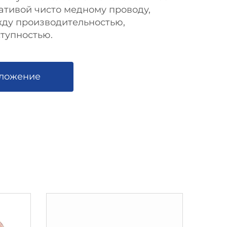
ативой чисто медному проводу,
жду производительностью,
тупностью.
дложение