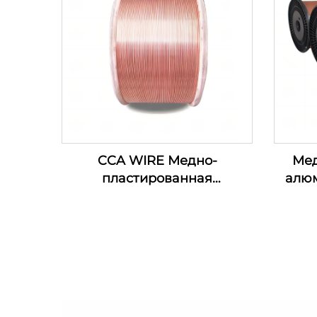
CCA WIRE Медно-
Мед
пластированная
алю
алюминиевая проволока
пр