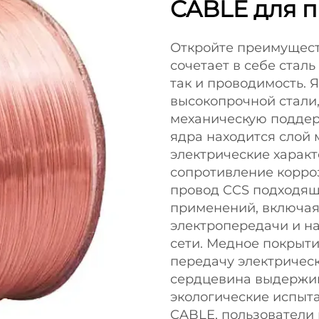
CABLE для 
Откройте преимущес
сочетает в себе сталь
так и проводимость. 
высокопрочной стали,
механическую поддерж
ядра находится слой 
электрические харак
сопротивление корроз
провод CCS подходящ
применений, включая
электропередачи и 
сети. Медное покрыт
передачу электрическ
сердцевина выдержив
экологические испыта
CABLE, пользователи 