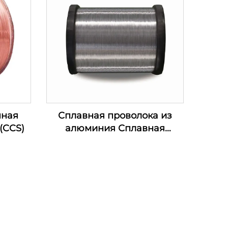
нная
Сплавная проволока из
(CCS)
алюминия Сплавная
проволока из алюминия и
магния (сплавная
проволока AL-MG)