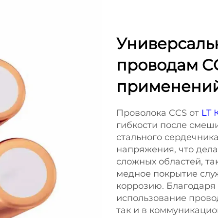
Универсаль
проводам C
применени
Проволока CCS от
LT
гибкости после смеш
стального сердечник
напряжения, что дел
сложных областей, так
медное покрытие слу
коррозию. Благодаря
использование провод
так и в коммуникацио