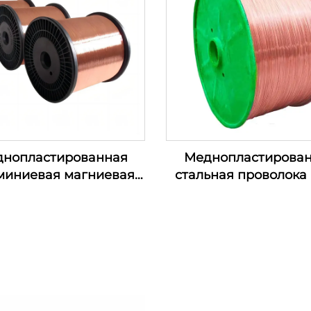
нопластированная
Меднопластирова
миниевая магниевая
стальная проволока 
оволока (проволока
CCAM)