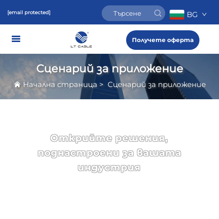
[email protected]
BG
Получете оферта
Сценарий за приложение
Начална страница
>
Сценарий за приложение
Открийте решения,
поднастроени за вашата
индустрия