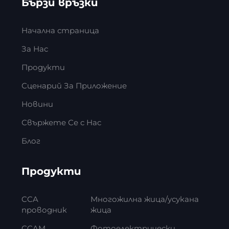
Бързи връзки
Начална страница
За Нас
Продукти
Сценарий За Приложение
Новини
Свържете Се с Нас
Блог
Продукти
CCA
Многожилна жица/усукана
проводник
жица
CCAM
Фотоелектрически