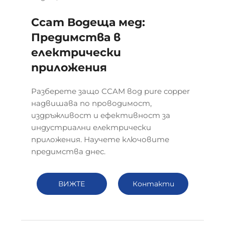
Ccam Водеща мед:
Предимства в
електрически
приложения
Разберете защо CCAM вод pure copper
надвишава по проводимост,
издръжливост и ефективност за
индустриални електрически
приложения. Научете ключовите
предимства днес.
ВИЖТЕ
Контакти
ПОВЕЧЕ