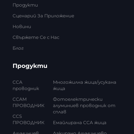
Продукти
Сценарий За Приложение
Новини
Свържете Се с Нас
Блог
Продукти
CCA
Многожилна жица/усукана
проводник
жица
CCAM
Фотоелектрически
ПРОВОДНИК
алуминиев проводник от
сплав
CCS
ПРОВОДНИК
Емайлирана CCA жица
Алуминиев
Лакирано Алуминиево