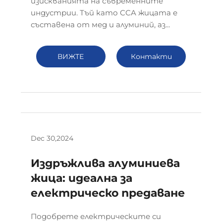
изискванията на съвременните
индустрии. Тъй като CCA жицата е
съставена от мед и алуминий, аз...
ВИЖТЕ
Контакти
ПОВЕЧЕ
Dec 30,2024
Издръжлива алуминиева
жица: идеална за
електрическо предаване
Подобрете електрическите си