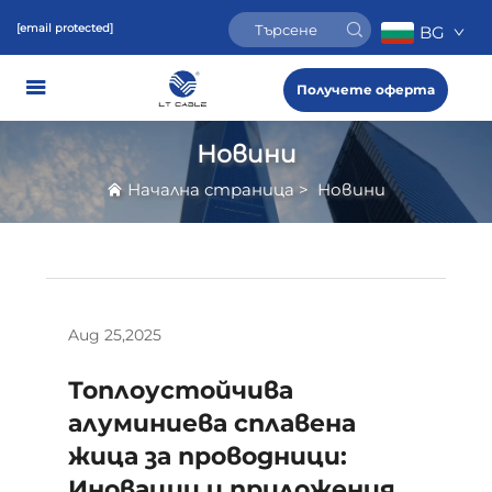
[email protected]
BG
Получете оферта
Новини
Начална страница
>
Новини
Aug 25,2025
Топлоустойчива
алуминиева сплавена
жица за проводници:
Иновации и приложения