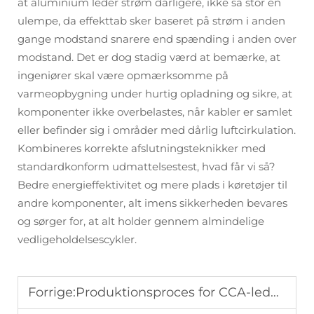
at aluminium leder strøm dårligere, ikke så stor en
ulempe, da effekttab sker baseret på strøm i anden
gange modstand snarere end spænding i anden over
modstand. Det er dog stadig værd at bemærke, at
ingeniører skal være opmærksomme på
varmeopbygning under hurtig opladning og sikre, at
komponenter ikke overbelastes, når kabler er samlet
eller befinder sig i områder med dårlig luftcirkulation.
Kombineres korrekte afslutningsteknikker med
standardkonform udmattelsestest, hvad får vi så?
Bedre energieffektivitet og mere plads i køretøjer til
andre komponenter, alt imens sikkerheden bevares
og sørger for, at alt holder gennem almindelige
vedligeholdelsescykler.
Forrige:
Produktionsproces for CCA-ledning: Klamming versus platering