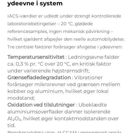
ydeevne i system
IACS-værdier er udledt under strengt kontrollerede
laboratoriebetingelser – 20 °C, glødede
referencesamples, ingen mekanisk påvirkning –
hvilket sjældent afspejler den reelle automobilydelse.
Tre centrale faktorer forårsager afvigelse i ydeevnen:
Temperatursensitivitet
: Ledningsevne falder
ca. 0,3 % pr. °C over 20 °C, en kritisk faktor
under varierende højstrømsdrift;
Grænsefladedegradation
: Vibrationer
forårsager mikrorevner ved grænsen mellem
kobber og aluminium, hvilket øger lokal
modstand;
Oxidation ved tilslutninger
: Ubeklædte
aluminiumsoverflader danner isolerende
Al₂O₃, hvilket øger kontaktmodstanden over
tid.
Benchmarkdata viser, at CCAM i gennemsnit opnår