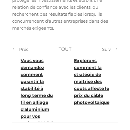
protège les investissements et établit une
relation de confiance avec les clients, qui
recherchent des résultats fiables lorsqu'ils
concurrencent d'autres entreprises dans des
marchés exigeants.
TOUT
Préc
Suiv
Vous vous
Explorons
demandez
comment la
comment
stratégie de
garantir la
maîtrise des
stabilité à
coûts affecte le
long terme du
prix du câble
fil en alliage
photovoltaïque
d'aluminium
pour vos
projets ? Voici