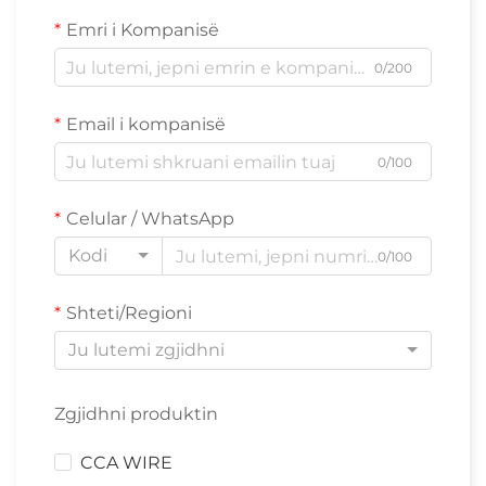
Emri i Kompanisë
0/200
Email i kompanisë
0/100
Celular / WhatsApp
Kodi
0/100
Shteti/Regioni
Ju lutemi zgjidhni
Zgjidhni produktin
CCA WIRE