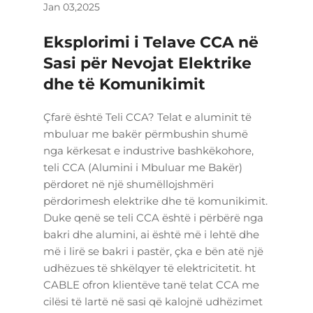
Jan 03,2025
Eksplorimi i Telave CCA në
Sasi për Nevojat Elektrike
dhe të Komunikimit
Çfarë është Teli CCA? Telat e aluminit të
mbuluar me bakër përmbushin shumë
nga kërkesat e industrive bashkëkohore,
teli CCA (Alumini i Mbuluar me Bakër)
përdoret në një shumëllojshmëri
përdorimesh elektrike dhe të komunikimit.
Duke qenë se teli CCA është i përbërë nga
bakri dhe alumini, ai është më i lehtë dhe
më i lirë se bakri i pastër, çka e bën atë një
udhëzues të shkëlqyer të elektricitetit. ht
CABLE ofron klientëve tanë telat CCA me
cilësi të lartë në sasi që kalojnë udhëzimet