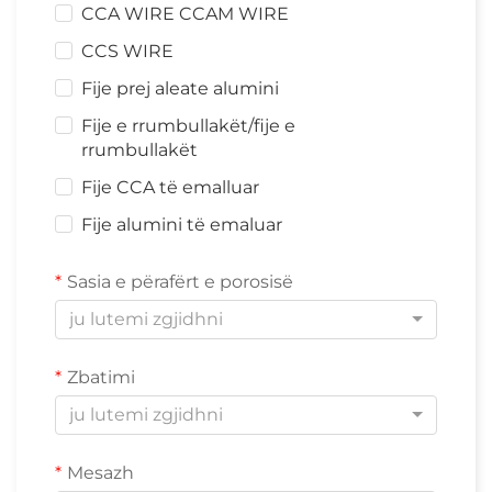
CCA WIRE CCAM WIRE
CCS WIRE
Fije prej aleate alumini
Fije e rrumbullakët/fije e
rrumbullakët
Fije CCA të emalluar
Fije alumini të emaluar
Sasia e përafërt e porosisë
ju lutemi zgjidhni
Zbatimi
ju lutemi zgjidhni
Mesazh