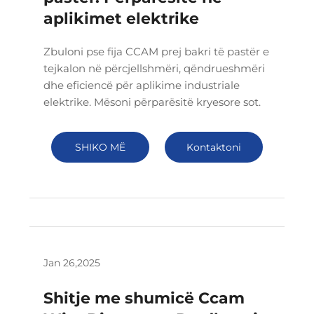
aplikimet elektrike
Zbuloni pse fija CCAM prej bakri të pastër e
tejkalon në përcjellshmëri, qëndrueshmëri
dhe eficiencë për aplikime industriale
elektrike. Mësoni përparësitë kryesore sot.
SHIKO MË
Kontaktoni
SHUMË
Jan 26,2025
Shitje me shumicë Ccam