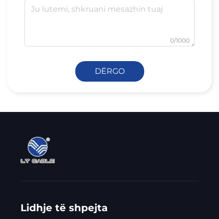
0/1000
DËRGO
Lidhje të shpejta