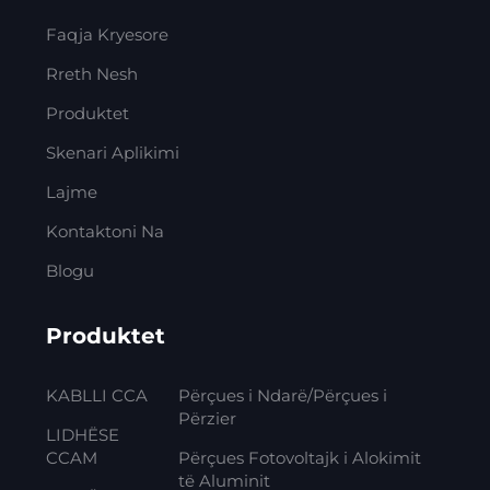
Faqja Kryesore
Rreth Nesh
Produktet
Skenari Aplikimi
Lajme
Kontaktoni Na
Blogu
Produktet
KABLLI CCA
Përçues i Ndarë/Përçues i
Përzier
LIDHËSE
CCAM
Përçues Fotovoltajk i Alokimit
të Aluminit