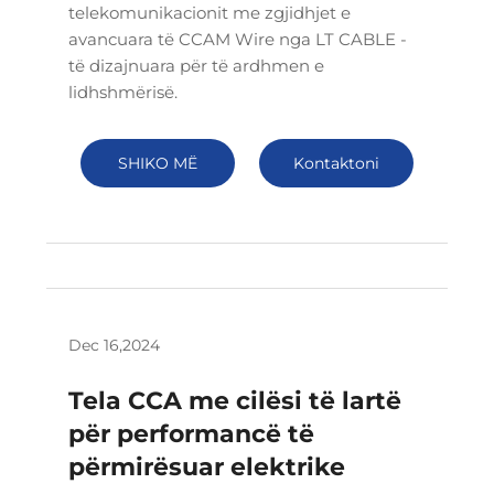
telekomunikacionit me zgjidhjet e
avancuara të CCAM Wire nga LT CABLE -
të dizajnuara për të ardhmen e
lidhshmërisë.
SHIKO MË
Kontaktoni
SHUMË
Dec 16,2024
Tela CCA me cilësi të lartë
për performancë të
përmirësuar elektrike