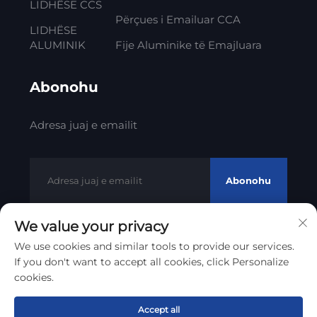
LIDHËSE CCS
Përçues i Emailuar CCA
LIDHËSE
ALUMINIK
Fije Aluminike të Emajluara
Abonohu
Adresa juaj e emailit
Abonohu
We value your privacy
We use cookies and similar tools to provide our services.
Të drejta të autorit © 2012 - 2023 Litong Cable Technology
If you don't want to accept all cookies, click Personalize
Co., Ltd
Politika e Privatësisë
cookies.
Rrotullo lart
Accept all