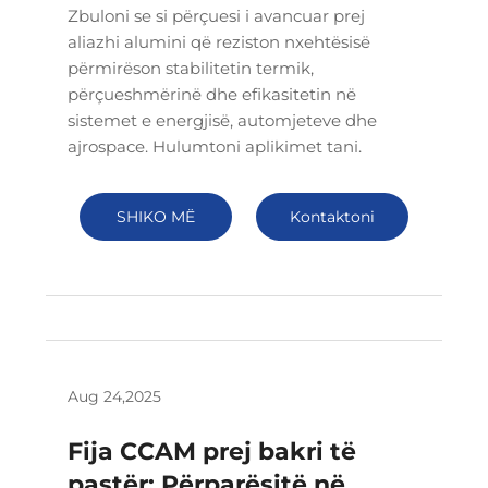
Zbuloni se si përçuesi i avancuar prej
aliazhi alumini që reziston nxehtësisë
përmirëson stabilitetin termik,
përçueshmërinë dhe efikasitetin në
sistemet e energjisë, automjeteve dhe
ajrospace. Hulumtoni aplikimet tani.
SHIKO MË
Kontaktoni
SHUMË
Aug 24,2025
Fija CCAM prej bakri të
pastër: Përparësitë në