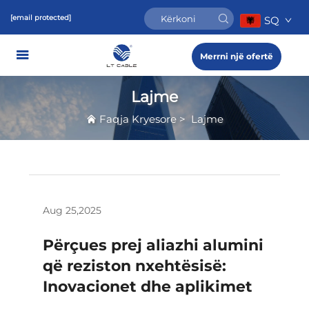
[email protected]
SQ
Merrni një ofertë
Lajme
Faqja Kryesore
>
Lajme
Aug 25,2025
Përçues prej aliazhi alumini
që reziston nxehtësisë:
Inovacionet dhe aplikimet