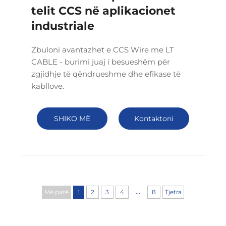
telit CCS në aplikacionet
industriale
Zbuloni avantazhet e CCS Wire me LT
CABLE - burimi juaj i besueshëm për
zgjidhje të qëndrueshme dhe efikase të
kabllove.
SHIKO MË
Kontaktoni
SHUMË
...
Më parë
1
2
3
4
8
Tjetra