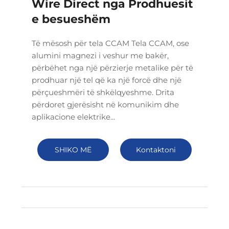
Wire Direct nga Prodhuesit
e besueshëm
Të mësosh për tela CCAM Tela CCAM, ose
alumini magnezi i veshur me bakër,
përbëhet nga një përzierje metalike për të
prodhuar një tel që ka një forcë dhe një
përçueshmëri të shkëlqyeshme. Drita
përdoret gjerësisht në komunikim dhe
aplikacione elektrike...
SHIKO MË
Kontaktoni
SHUMË