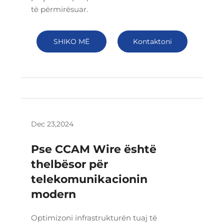
të përmirësuar.
SHIKO MË
Kontaktoni
SHUMË
Dec 23,2024
Pse CCAM Wire është
thelbësor për
telekomunikacionin
modern
Optimizoni infrastrukturën tuaj të