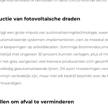
e klantenbasis te behouden in deze concurrerende sector 
uctie van fotovoltaïsche draden
rijgt een grote impuls van automatiseringstechnologie, waardo
automatiseerde systemen implementeren, zien ze meestal ee
chte besparingen op arbeidskosten. Sommige bronnendocum
ietijd met ongeveer 30 procent kunnen verlagen, plus of min
der het gras, aangezien veel kleinere producenten zich gecon
volledig geautomatiseerde lijnen. Dit soort investeringen ver
jn verleidelijk zijn, maar niet elk bedrijf beschikt over de fi
htvaardigen.
llen om afval te verminderen