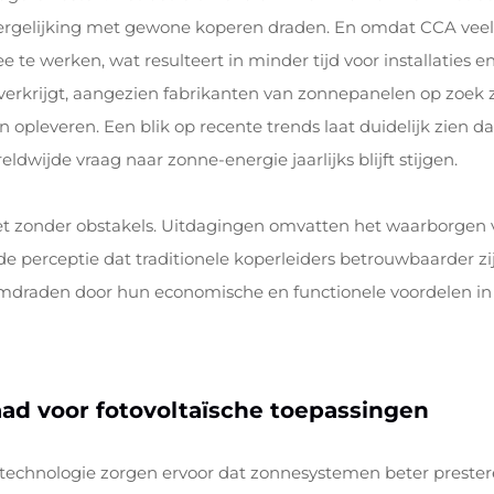
vergelijking met gewone koperen draden. En omdat CCA veel l
te werken, wat resulteert in minder tijd voor installaties en
rkrijgt, aangezien fabrikanten van zonnepanelen op zoek zij
n opleveren. Een blik op recente trends laat duidelijk zien 
wijde vraag naar zonne-energie jaarlijks blijft stijgen.
t zonder obstakels. Uitdagingen omvatten het waarborgen 
de perceptie dat traditionele koperleiders betrouwbaarder z
mdraden door hun economische en functionele voordelen in 
ad voor fotovoltaïsche toepassingen
echnologie zorgen ervoor dat zonnesystemen beter prester