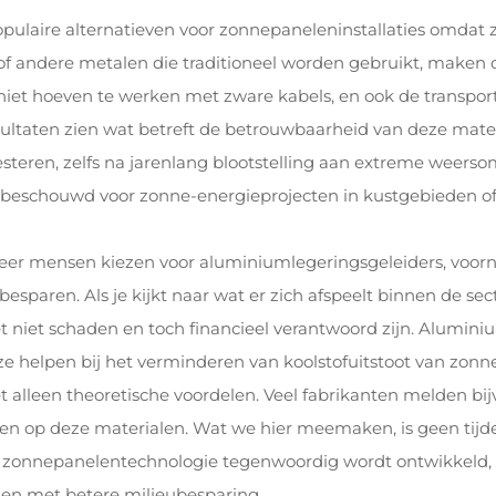
aire alternatieven voor zonnepaneleninstallaties omdat ze 
of andere metalen die traditioneel worden gebruikt, maken d
et hoeven te werken met zware kabels, en ook de transportk
resultaten zien wat betreft de betrouwbaarheid van deze mater
steren, zelfs na jarenlang blootstelling aan extreme weers
al beschouwd voor zonne-energieprojecten in kustgebieden o
eer mensen kiezen voor aluminiumlegeringsgeleiders, voorn
n besparen. Als je kijkt naar wat er zich afspeelt binnen de sec
t niet schaden en toch financieel verantwoord zijn. Aluminiu
e helpen bij het verminderen van koolstofuitstoot van zonn
et alleen theoretische voordelen. Veel fabrikanten melden bij
n op deze materialen. Wat we hier meemaken, is geen tijde
 zonnepanelentechnologie tegenwoordig wordt ontwikkeld, 
en met betere milieubesparing.