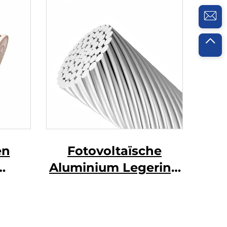
en
Fotovoltaïsche
Aluminium Legering
raad
Geleider