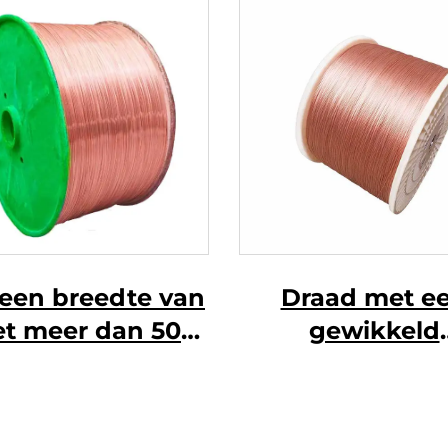
een breedte van
Draad met e
et meer dan 50
gewikkeld
mm
draad/strengd