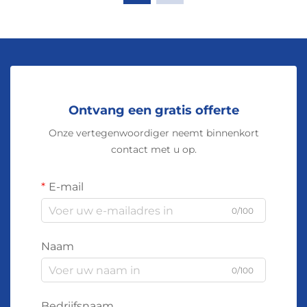
constructiesterkte helpt vermoeiingsproblemen te
verminderen bij connectoren en gebieden die
gevoelig zijn voor trillingen, zoals ophangpunten
voor de ophanging en motorbehuizingen.
Ingenieurs benutten deze eigenschap om kleinere
adersdoorsneden te gebruiken terwijl ze toch
Ontvang een gratis offerte
voldoende veiligheidsniveaus behouden voor
Onze vertegenwoordiger neemt binnenkort
belangrijke verbindingen tussen batterijen en
contact met u op.
tractiemotoren. De buigzaamheid neemt
enigszins af bij blootstelling aan extreme
E-mail
temperaturen variërend van min 40 graden
Celsius tot plus 125 graden, maar tests tonen aan
0/100
dat CCAM voldoende presteert binnen de
standaard automobiele temperatuurbereiken om
Naam
te voldoen aan de vereiste ISO 6722-1-normen
0/100
voor zowel treksterkte als rekvermogen.
Bedrijfsnaam