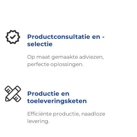
krijgen we? Beter energierendement en meer
ruimte in voertuigen voor andere componenten,
terwijl de veiligheid gewaarborgd blijft en alles
duurzaam is binnen reguliere onderhoudscycli.
Productconsultatie en -
selectie
Op maat gemaakte adviezen,
perfecte oplossingen.
Productie en
toeleveringsketen
Efficiënte productie, naadloze
levering.