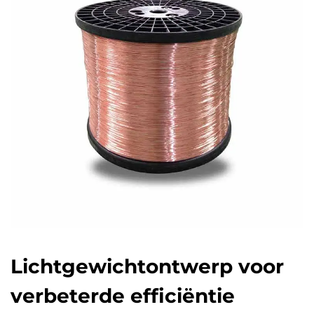
onderliggende aluminium. Slimme fabrikanten
bestrijden deze weerstandsverhoging door nikkel-
diffusiebarrières aan te brengen onder hun
gebruikelijke tin- of zilvercoatings, en
antioxidatiemiddelen in gelvorm bovenop toe te
voegen. Deze dubbele bescherming houdt de
contactweerstand onder de 20 milliohm, zelfs na
1.500 thermische cycli. Praktijktests tonen aan dat
er minder dan 5% verlies in geleidbaarheid is
gedurende de volledige levensduur van een
voertuig, waardoor deze oplossingen het
implementeren waard zijn, ondanks de extra
kosten.
Lichtgewichtontwerp voor
Prestatieafwegingen op
systeemniveau van CCAM-
verbeterde efficiëntie
draad in EV- en 48V-