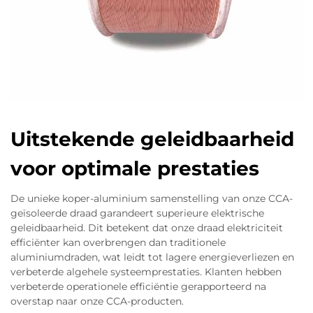
voor onderdelen zoals ADAS-sensoren,
airconditioningscompressoren en 48-volt hybride
omvormers, die toch al geen uitzonderlijk hoge
geleidbaarheid nodig hebben. Bij hogere
spanningen is het slechtere elektrische
geleidingsvermogen van aluminium minder
kritiek, omdat vermogensverlies gebaseerd is op
stroom in het kwadraat maal weerstand, in plaats
Uitstekende geleidbaarheid
van spanning in het kwadraat gedeeld door
voor optimale prestaties
weerstand. Toch dient opgemerkt te worden dat
ingenieurs moeten oppassen voor warmteopbouw
De unieke koper-aluminium samenstelling van onze CCA-
tijdens snelladen en ervoor moeten zorgen dat
geïsoleerde draad garandeert superieure elektrische
componenten niet overbelast raken wanneer
geleidbaarheid. Dit betekent dat onze draad elektriciteit
kabels gebundeld zijn of zich bevinden in
efficiënter kan overbrengen dan traditionele
aluminiumdraden, wat leidt tot lagere energieverliezen en
gebieden met slechte luchtcirculatie. Combineer
verbeterde algehele systeemprestaties. Klanten hebben
correcte beëindigingstechnieken met
verbeterde operationele efficiëntie gerapporteerd na
standaardconforme vermoeidheidstesten en wat
overstap naar onze CCA-producten.