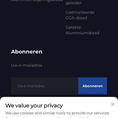
geleider
Geëmailleerde
CCA-draad
Gelakte
Aluminiumdraad
Abonneren
Uw e-mailadres
Abonneren
We value your privacy
Copyright © 2012 - 2023 Litong Cable Technology Co., Ltd
We use cookies and similar tools to provide our services.
Privacybeleid