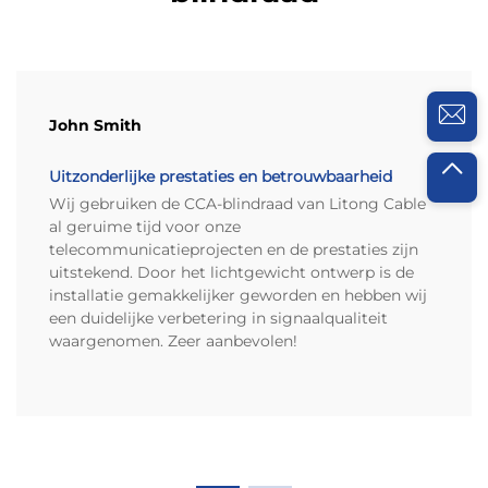
voldoende marge voor thermische veiligheid.
Mechanische sterkte en
vermoeiingsweerstand van
CCAM-draad
John Smith
Reksterkte-winsten door
Uitzonderlijke prestaties en betrouwbaarheid
aluminium bekleding en
Wij gebruiken de CCA-blindraad van Litong Cable
al geruime tijd voor onze
implicaties voor de duurzaamheid
telecommunicatieprojecten en de prestaties zijn
van kabelbomen
uitstekend. Door het lichtgewicht ontwerp is de
Aluminiumbekleding in CCAM verhoogt de
installatie gemakkelijker geworden en hebben wij
vloeisterkte ongeveer 20 tot 30 procent ten
een duidelijke verbetering in signaalqualiteit
opzichte van zuiver koper, wat een aanzienlijk
waargenomen. Zeer aanbevolen!
verschil maakt in hoe goed het materiaal bestand
is tegen blijvende vervorming bij het installeren
van kabelbomen, met name in situaties waarin
beperkte ruimte beschikbaar is of waarbij grote
trekkrachten zijn betrokken. De extra