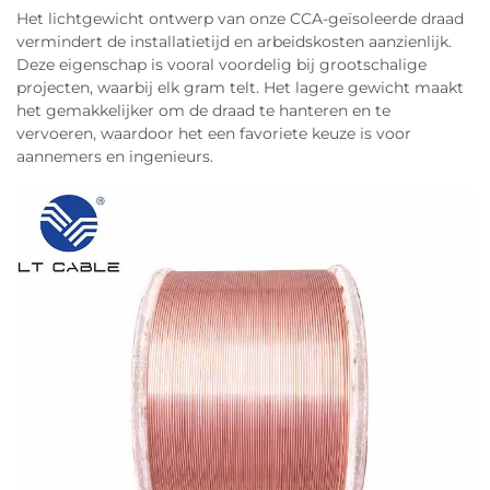
architecturen
Het lichtgewicht ontwerp van onze CCA-geïsoleerde draad
vermindert de installatietijd en arbeidskosten aanzienlijk.
Deze eigenschap is vooral voordelig bij grootschalige
Het overstappen op hogere voltagesystemen, met
projecten, waarbij elk gram telt. Het lagere gewicht maakt
name systemen die werken op 48 volt, verandert
het gemakkelijker om de draad te hanteren en te
volledig hoe we denken over
vervoeren, waardoor het een favoriete keuze is voor
bedradingontwerpen. Deze opstellingen
aannemers en ingenieurs.
verminderen de benodigde stroom voor dezelfde
hoeveelheid vermogen (denk eraan: P is gelijk aan
V maal I uit de basisfysica). Dit betekent dat kabels
dunner kunnen zijn, wat een aanzienlijke
besparing op kopergewicht oplevert vergeleken
met oude 12 voltsystemen — mogelijk tot wel 60
procent minder, afhankelijk van de specifieke
toepassing. CCAM gaat nog een stap verder met
een speciale aluminiumcoating die extra
gewichtsbesparingen biedt zonder veel
geleidbaarheid te verliezen. Het werkt uitstekend