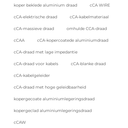
koper beklede aluminium draad
cCA WIRE
mitigatiemaatregelen—zoals geoptimaliseerde
routepaden, geïntegreerde trekentlast en
cCA-elektrische draad
cCA-kabelmateriaal
versterkte omhulselisolatie op scharnierpunten—
voor langetermijnbetrouwbaarheid. Deze
cCA-massieve draad
omhulde CCA-draad
maatregelen elimineren verbindingstilvallen
cCAA
cCA-kopercoatede aluminiumdraad
binnen de gebruikelijke levensverwachting van
voertuigen (15 jaar/300.000 km).
cCA-draad met lage impedantie
Thermische stabiliteit en
cCA-draad voor kabels
cCA-blanke draad
oxidatieproblemen bij CCAM-
cCA-kabelgeleider
kabel
cCA-draad met hoge geleidbaarheid
Vorming van aluminiumoxide en
kopergecoate aluminiumlegeringsdraad
de invloed daarvan op langdurige
contactweerstand
kopergeclad aluminiumlegeringsdraad
De snelle oxidatie van aluminiumoppervlakken
veroorzaakt op termijn een groot probleem voor
cCAW