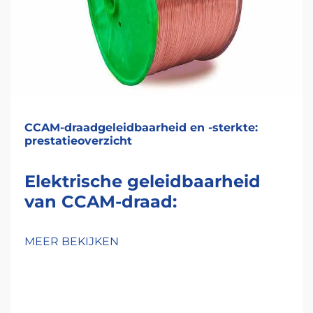
CCAM-draadgeleidbaarheid en -sterkte:
prestatieoverzicht
Elektrische geleidbaarheid
van CCAM-draad:
natuurkunde, meting en
praktische impact
MEER BEKIJKEN
Hoe een aluminiumlaag de
elektronenstroom beïnvloedt
vergeleken met zuiver koper