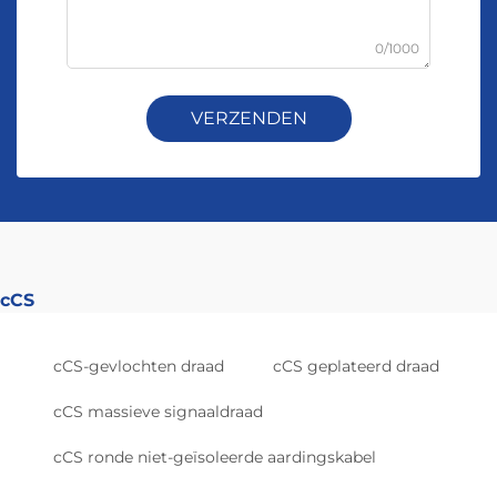
0/1000
VERZENDEN
cCS
cCS-gevlochten draad
cCS geplateerd draad
cCS massieve signaaldraad
cCS ronde niet-geïsoleerde aardingskabel