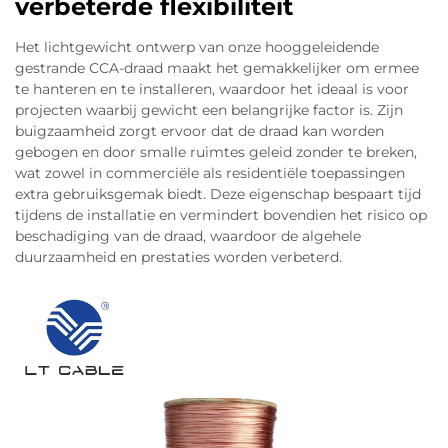
verbeterde flexibiliteit
van CCA: installateurs kunnen deze kabels vrij
strak buigen, tot vier keer hun eigen diameter,
Het lichtgewicht ontwerp van onze hooggeleidende
zonder dat de signaalqualiteit daaronder lijdt. Dit
gestrande CCA-draad maakt het gemakkelijker om ermee
te hanteren en te installeren, waardoor het ideaal is voor
is handig bij het werken rond smalle hoeken in
projecten waarbij gewicht een belangrijke factor is. Zijn
bestaande gebouwen of bij het door kleine
buigzaamheid zorgt ervoor dat de draad kan worden
wandruimten persen van kabels. En laten we ook
gebogen en door smalle ruimtes geleid zonder te breken,
niet de kostenaspecten vergeten: volgens
wat zowel in commerciële als residentiële toepassingen
extra gebruiksgemak biedt. Deze eigenschap bespaart tijd
gegevens van het ICPC uit 2023 bedragen de
tijdens de installatie en vermindert bovendien het risico op
besparingen op materiaalkosten alleen al
beschadiging van de draad, waardoor de algehele
ongeveer 35%. Al deze factoren samen verklaren
duurzaamheid en prestaties worden verbeterd.
waarom zoveel vakmensen CCA steeds vaker als
standaardoplossing kiezen voor dichte
netwerkinstallaties die ook in de toekomst
duurzaam moeten blijven.
Professionele audio- en RF-
coaxkabels: optimalisatie van het
huideffect zonder de hogere