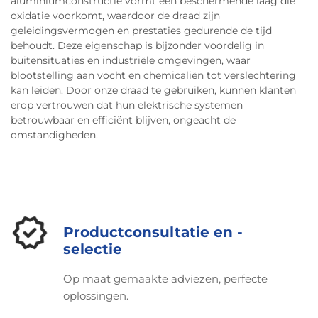
GHz
aluminiumconstructie vormt een beschermende laag die
oxidatie voorkomt, waardoor de draad zijn
Vergelijkbaar
geleidingsvermogen en prestaties gedurende de tijd
Snelheid van
85%+
met massief
behoudt. Deze eigenschap is bijzonder voordelig in
voortplanting
koper
buitensituaties en industriële omgevingen, waar
blootstelling aan vocht en chemicaliën tot verslechtering
5.000+
25% lichter dan
Buigtestduurzaamheid
kan leiden. Door onze draad te gebruiken, kunnen klanten
cycli
koper
erop vertrouwen dat hun elektrische systemen
betrouwbaar en efficiënt blijven, ongeacht de
Door koper exact aan te brengen waar de
omstandigheden.
elektronen stromen, elimineert CCA de noodzaak
voor duurdere massief koperen geleiders—zonder
prestatieverlies in livegeluid, draadloze
infrastructuur of hoogbetrouwbare RF-systemen.
Productconsultatie en -
Belangrijke overwegingen:
selectie
beperkingen en beste
praktijken voor het gebruik
Op maat gemaakte adviezen, perfecte
van koperomhulde
oplossingen.
aluminium draden