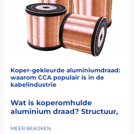
Koper-gekleurde aluminiumdraad:
waarom CCA populair is in de
kabelindustrie
Wat is koperomhulde
aluminium draad? Structuur,
productie en belangrijke
specificaties
MEER BEKIJKEN