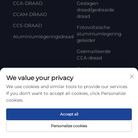
CCA-DRAAD
Geslagen
draad/gedraaide
CCAM-DRAAD
draad
CCS-DRAAD
Fotovoltaïsche
aluminiumlegering
Aluminiumlegeringsdraad
geleider
Geëmailleerde
CCA-draad
Gelakte
Aluminiumdraad
We value your privacy
We use cookies and similar tools to provide our services.
If you don't want to accept all cookies, click Personalize
Abonneren
cookies.
Uw e-mailadres
Accept all
Personalize cookies
Startpagina
Product
Over
CONTACT
Abonneren