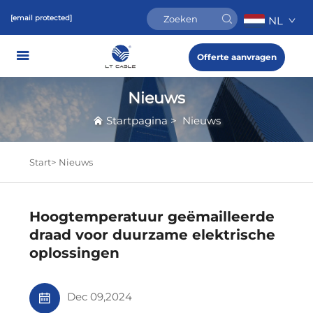
[email protected]
NL
Offerte aanvragen
Nieuws
Startpagina
>
Nieuws
Start>
Nieuws
Hoogtemperatuur geëmailleerde
draad voor duurzame elektrische
oplossingen
Dec 09,2024