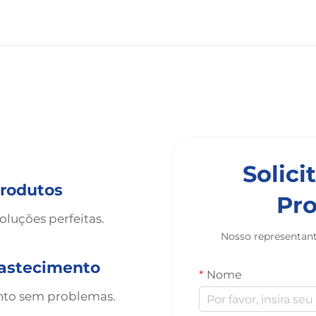
Solic
produtos
Pro
luções perfeitas.
Nosso representan
bastecimento
Nome
ento sem problemas.