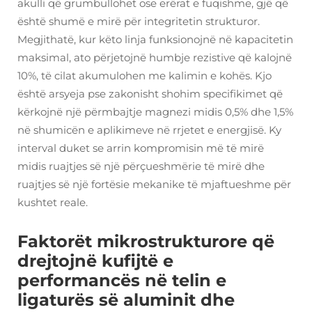
akulli që grumbullohet ose erërat e fuqishme, gjë që
është shumë e mirë për integritetin strukturor.
Megjithatë, kur këto linja funksionojnë në kapacitetin
maksimal, ato përjetojnë humbje rezistive që kalojnë
10%, të cilat akumulohen me kalimin e kohës. Kjo
është arsyeja pse zakonisht shohim specifikimet që
kërkojnë një përmbajtje magnezi midis 0,5% dhe 1,5%
në shumicën e aplikimeve në rrjetet e energjisë. Ky
interval duket se arrin kompromisin më të mirë
midis ruajtjes së një përçueshmërie të mirë dhe
ruajtjes së një fortësie mekanike të mjaftueshme për
kushtet reale.
Faktorët mikrostrukturore që
drejtojnë kufijtë e
performancës në telin e
ligaturës së aluminit dhe