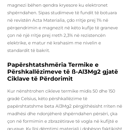
magnezi bëhen qendra kryesore ku elektronet
shpërndahen. Sipas studimeve të fundit të botuara
në revistën Acta Materialia, çdo rritje prej 1% në
përqendrimin e magnezit në këto kufije të graneve
çon në një rritje prej rreth 2,3% në rezistencën
elektrike, e matur në krahasim me nivelin e
standardit të bakrit.
Papërshtatshmëria Termike e
Përshkallëzimeve të ß-Al3Mg2 gjatë
Ciklave të Përdorimit
Kur nënshtrohen cikleve termike midis 50 dhe 150
gradë Celsius, këto përshkallëzime të
papërshtatshme beta Al3Mg2 përgjithësisht rriten në
madhësi dhe ndonjëherë shpërndahen përsëri, çka
çon në formimin e zbrazëtirave të vogla në kufijtë e
grurave. Ky lloj dëmtimi materiali i dobëson faktikisht