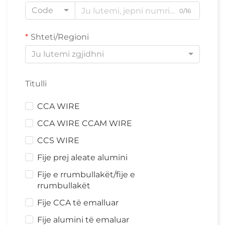
Code
0/16
Shteti/Regioni
Ju lutemi zgjidhni
Titulli
CCA WIRE
CCA WIRE CCAM WIRE
CCS WIRE
Fije prej aleate alumini
Fije e rrumbullakët/fije e
rrumbullakët
Fije CCA të emalluar
Fije alumini të emaluar