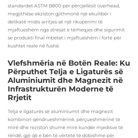
standardet ASTM B800 për përcjellësit overhead,
megjithëse ekziston gjithmonë një ekuilibër i
delikatë midis arritjes së një rikuperimi të
mjaftueshëm nga stresat e tërheqjes dhe sigurimit
se produkti final mbetet i mjaftueshëm i fortë për
kushtet reale në fushë.
Vlefshmëria në Botën Reale: Ku
Përputhet Telja e Ligaturës së
Aluminiumit dhe Magnezit në
Infrastrukturën Moderne të
Rrjetit
Telja e ligaturës së aluminiumit dhe magnezit
kombinon qëndrueshmërinë, përçueshmërinë të
mirë dhe reziston shumë mirë kundër mjedisve të
rëndë, gjë që e bën të vërtetë të dobishme për