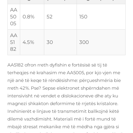
AA
50
0.8%
52
150
05
AA
51
4.5%
30
300
82
AA5182 ofron rreth dyfishin e fortësisë së tij të
terheqjes në krahasim me AA5005, por kjo vjen me
një anë të keqe të rëndësishme: përçueshmëria bie
rreth 42%. Pse? Sepse elektronet shpërndahen më
intensivisht në vendet e dislokacioneve dhe aty ku
magnezi shkakton deformime të rrjetës kristalore.
Inxhinierët e linjave të transmetimit ballkojnë këtë
dilemë vazhdimisht. Materiali më i fortë mund të
mbajë stresat mekanike më të mëdha nga gjëra si