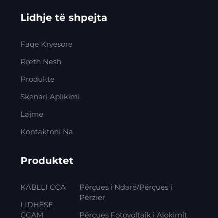
Lidhje të shpejta
Faqe Kryesore
Rreth Nesh
Produkte
Skenari Aplikimi
Lajme
Kontaktoni Na
Produktet
KABLLI CCA
Përçues i Ndarë/Përçues i
Përzier
LIDHËSE
CCAM
Përçues Fotovoltajk i Alokimit