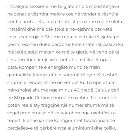
instalojnë seksione më të gjata midis mbështetjeve
në zonat e vështira malore ose në vendet e vështira
për t'u arritur. Kjo do të thotë shpenzime më të ulëta
instalimi dhe më pak tokë e nevojshme për vetë
linjat e energjisë. Shumë rrjetë elektrike të vjetra po
përmirësohen duke përdorur këtë material, pasi ai ka
një jetëgjatësi mekanike më të gjatë. Në vend që të
shkatërrohen krejt sistemet dhe të fillohet nga e
para, kompanitë e energjisë mund të rrisin
gradualisht kapacitetin e sistemit të tyre. Kjo është
shumë e rëndësishme në vendet ku temperaturat
ndryshojnë shumë nga minus 40 gradë Celsius deri
në 80 gradë Celsius shumë të nxehta. Testimet në
botën reale aty tregojnë një numër shumë më të
vogël problemesh që shkaktohen nga nxehtësia e
tepërt, krahasuar me konfigurimet tradicionale të
përcjellësve të përbërë nga aluminiumi dhe çeliku.