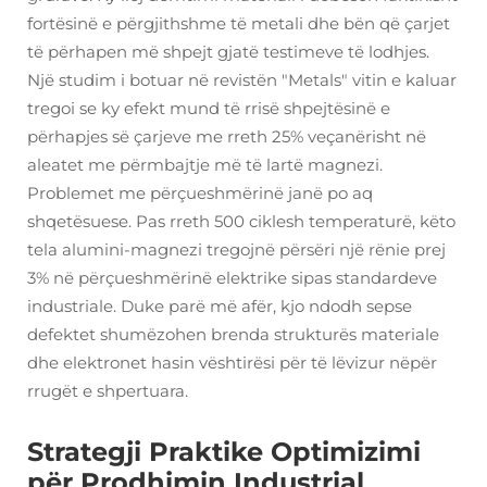
fortësinë e përgjithshme të metali dhe bën që çarjet
të përhapen më shpejt gjatë testimeve të lodhjes.
Një studim i botuar në revistën "Metals" vitin e kaluar
tregoi se ky efekt mund të rrisë shpejtësinë e
përhapjes së çarjeve me rreth 25% veçanërisht në
aleatet me përmbajtje më të lartë magnezi.
Problemet me përçueshmërinë janë po aq
shqetësuese. Pas rreth 500 ciklesh temperaturë, këto
tela alumini-magnezi tregojnë përsëri një rënie prej
3% në përçueshmërinë elektrike sipas standardeve
industriale. Duke parë më afër, kjo ndodh sepse
defektet shumëzohen brenda strukturës materiale
dhe elektronet hasin vështirësi për të lëvizur nëpër
rrugët e shpertuara.
Strategji Praktike Optimizimi
për Prodhimin Industrial