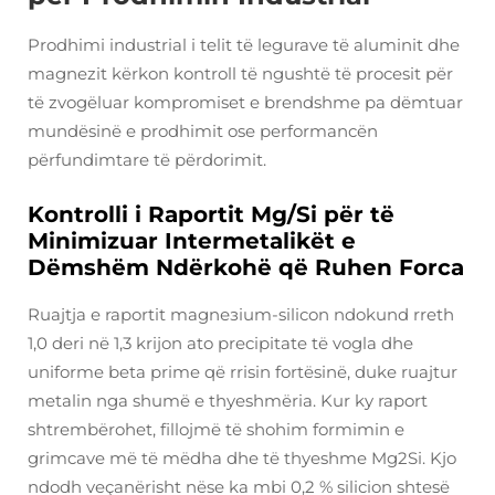
Prodhimi industrial i telit të legurave të aluminit dhe
magnezit kërkon kontroll të ngushtë të procesit për
të zvogëluar kompromiset e brendshme pa dëmtuar
mundësinë e prodhimit ose performancën
përfundimtare të përdorimit.
Kontrolli i Raportit Mg/Si për të
Minimizuar Intermetalikët e
Dëmshëm Ndërkohë që Ruhen Forca
Ruajtja e raportit magnезium-silicon ndokund rreth
1,0 deri në 1,3 krijon ato precipitate të vogla dhe
uniforme beta prime që rrisin fortësinë, duke ruajtur
metalin nga shumë e thyeshmëria. Kur ky raport
shtrembërohet, fillojmë të shohim formimin e
grimcave më të mëdha dhe të thyeshme Mg2Si. Kjo
ndodh veçanërisht nëse ka mbi 0,2 % silicion shtesë