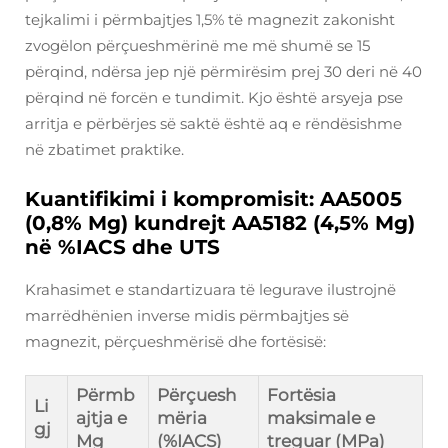
tejkalimi i përmbajtjes 1,5% të magnezit zakonisht
zvogëlon përçueshmërinë me më shumë se 15
përqind, ndërsa jep një përmirësim prej 30 deri në 40
përqind në forcën e tundimit. Kjo është arsyeja pse
arritja e përbërjes së saktë është aq e rëndësishme
në zbatimet praktike.
Kuantifikimi i kompromisit: AA5005
(0,8% Mg) kundrejt AA5182 (4,5% Mg)
në %IACS dhe UTS
Krahasimet e standartizuara të legurave ilustrojnë
marrëdhënien inverse midis përmbajtjes së
magnezit, përçueshmërisë dhe fortësisë:
Përmb
Përçuesh
Fortësia
Li
ajtja e
mëria
maksimale e
gj
Mg
(%IACS)
treguar (MPa)