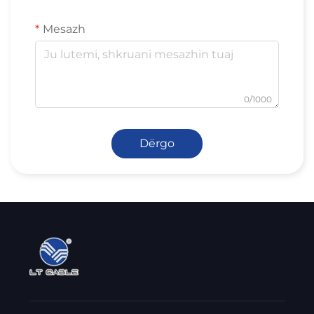
Mesazh
0/1000
Dërgo