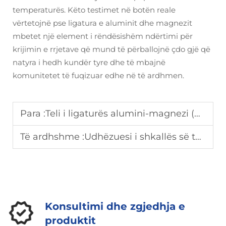
temperaturës. Këto testimet në botën reale
vërtetojnë pse ligatura e aluminit dhe magnezit
mbetet një element i rëndësishëm ndërtimi për
krijimin e rrjetave që mund të përballojnë çdo gjë që
natyra i hedh kundër tyre dhe të mbajnë
komunitetet të fuqizuar edhe në të ardhmen.
Para :
Teli i ligaturës alumini-magnezi (Al-Mg): Vetitë dhe përdorimet më të mira
Të ardhshme :
Udhëzuesi i shkallës së telit të ligaturës Al-Mg: 5056, 5154, 5083 dhe më shumë
Konsultimi dhe zgjedhja e
produktit