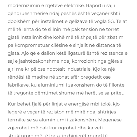
modernizimin e rrjeteve elektrike. Raporti i saj i
qëndrueshmërisë ndaj peshës është veçanërisht i
dobishëm për instalimet e qelizave të vogla 5G. Telat
më të lehta do të sillnin më pak tension në torret
gjatë instalimit dhe kohë më të shpejtë për zbatim
pa komprometuar cilësinë e sinjalit në distanca të
gjata. Ajo që e dallon këtë ligaturë është rezistenca e
saj e jashtëzakonshme ndaj korrozionit nga gjëra si
ajri me kripë ose ndotësit industriale. Kjo ka një
rëndësi të madhe në zonat afër bregdetit ose
fabrikave, ku aluminiumi i zakonshëm do të fillonte
të tregonte dëmtimet shumë më herët se sa pritet.
Kur bëhet fjalë për linjat e energjisë mbi tokë, kjo
legerë e veçantë reziston më mirë ndaj shtrirjes
termike se sa aluminiumi i zakonshëm. Meqenëse
zgjerohet më pak kur ngrohet dhe ka veti
strukturore më të forta, inxhinierët mund të