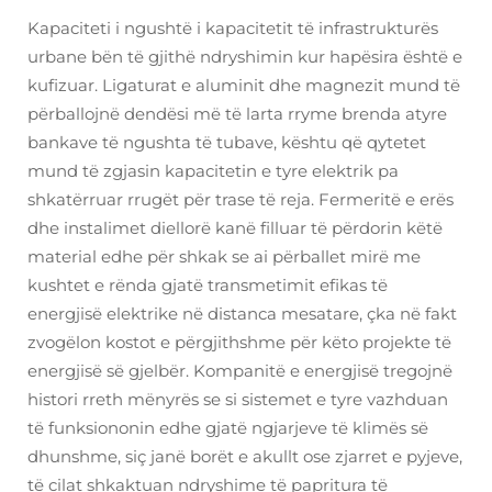
Kapaciteti i ngushtë i kapacitetit të infrastrukturës
urbane bën të gjithë ndryshimin kur hapësira është e
kufizuar. Ligaturat e aluminit dhe magnezit mund të
përballojnë dendësi më të larta rryme brenda atyre
bankave të ngushta të tubave, kështu që qytetet
mund të zgjasin kapacitetin e tyre elektrik pa
shkatërruar rrugët për trase të reja. Fermeritë e erës
dhe instalimet diellorë kanë filluar të përdorin këtë
material edhe për shkak se ai përballet mirë me
kushtet e rënda gjatë transmetimit efikas të
energjisë elektrike në distanca mesatare, çka në fakt
zvogëlon kostot e përgjithshme për këto projekte të
energjisë së gjelbër. Kompanitë e energjisë tregojnë
histori rreth mënyrës se si sistemet e tyre vazhduan
të funksiononin edhe gjatë ngjarjeve të klimës së
dhunshme, siç janë borët e akullt ose zjarret e pyjeve,
të cilat shkaktuan ndryshime të papritura të