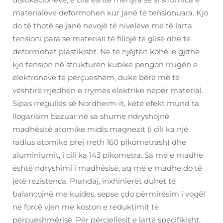
materialeve deformohen kur janë të tensionuara. Kjo
do të thotë se janë nevojë të nivelëve më të larta
tensioni para se materiali të fillojë të glisë dhe të
deformohet plastikisht. Në të njëjtën kohë, e gjithë
kjo tension në strukturën kubike pengon rrugën e
elektroneve të përçueshëm, duke bërë më të
vështirë rrjedhën e rrymës elektrike nëpër material.
Sipas rregullës së Nordheim-it, këtë efekt mund ta
llogarisim bazuar në sa shumë ndryshojnë
madhësitë atomike midis magnezit (i cili ka një
radius atomike prej rreth 160 pikometrash) dhe
aluminiumit, i cili ka 143 pikometra. Sa më e madhe
është ndryshimi i madhësisë, aq më e madhe do të
jetë rezistenca. Prandaj, inxhinierët duhet të
balancojnë me kujdes, sepse çdo përmirësim i vogël
në forcë vjen me koston e reduktimit të
përçueshmërisë. Për përcjellësit e lartë specifikisht,