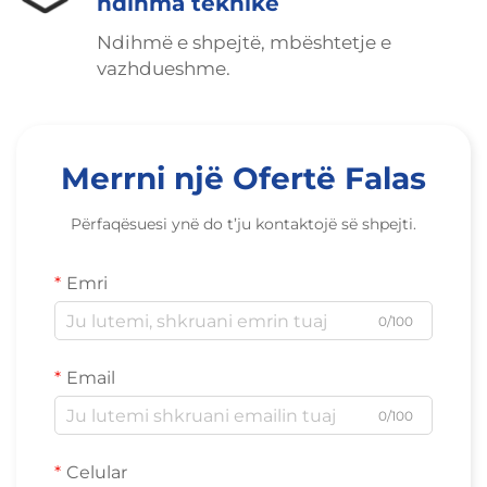
ndihma teknike
Ndihmë e shpejtë, mbështetje e
vazhdueshme.
Merrni një Ofertë Falas
Përfaqësuesi ynë do t’ju kontaktojë së shpejti.
Emri
0/100
Email
0/100
Celular