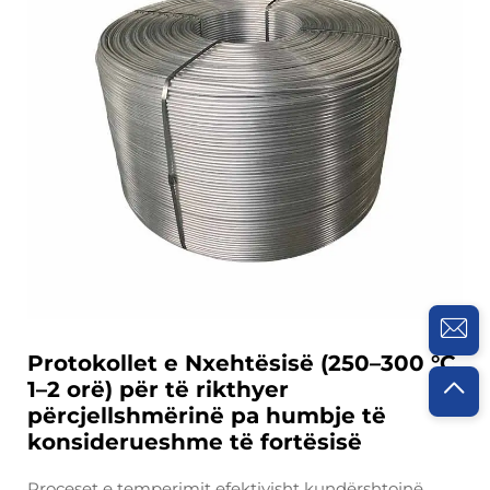
Protokollet e Nxehtësisë (250–300 °C,
1–2 orë) për të rikthyer
përcjellshmërinë pa humbje të
konsiderueshme të fortësisë
Proceset e temperimit efektivisht kundërshtojnë