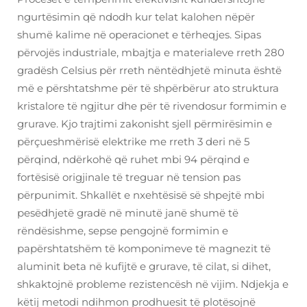
ngurtësimin që ndodh kur telat kalohen nëpër
shumë kalime në operacionet e tërheqjes. Sipas
përvojës industriale, mbajtja e materialeve rreth 280
gradësh Celsius për rreth nëntëdhjetë minuta është
më e përshtatshme për të shpërbërur ato struktura
kristalore të ngjitur dhe për të rivendosur formimin e
grurave. Kjo trajtimi zakonisht sjell përmirësimin e
përçueshmërisë elektrike me rreth 3 deri në 5
përqind, ndërkohë që ruhet mbi 94 përqind e
fortësisë origjinale të treguar në tension pas
përpunimit. Shkallët e nxehtësisë së shpejtë mbi
pesëdhjetë gradë në minutë janë shumë të
rëndësishme, sepse pengojnë formimin e
papërshtatshëm të komponimeve të magnezit të
aluminit beta në kufijtë e grurave, të cilat, si dihet,
shkaktojnë probleme rezistencësh në vijim. Ndjekja e
këtij metodi ndihmon prodhuesit të plotësojnë