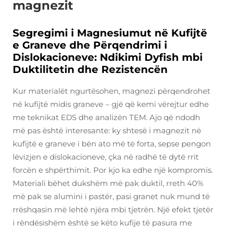
magnezit
Segregimi i Magnesiumut në Kufijtë
e Graneve dhe Përqendrimi i
Dislokacioneve: Ndikimi Dyfish mbi
Duktilitetin dhe Rezistencën
Kur materialët ngurtësohen, magnezi përqendrohet
në kufijtë midis graneve – gjë që kemi vërejtur edhe
me teknikat EDS dhe analizën TEM. Ajo që ndodh
më pas është interesante: ky shtesë i magnezit në
kufijtë e graneve i bën ato më të forta, sepse pengon
lëvizjen e dislokacioneve, çka në radhë të dytë rrit
forcën e shpërthimit. Por kjo ka edhe një kompromis.
Materiali bëhet dukshëm më pak duktil, rreth 40%
më pak se alumini i pastër, pasi granet nuk mund të
rrëshqasin më lehtë njëra mbi tjetrën. Një efekt tjetër
i rëndësishëm është se këto kufije të pasura me