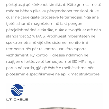
përtej asaj që kërkohet kimikisht. Këto grimca më të
mëdha bëhen pika ku përqendrohet tensioni, duke
çuar në çarje gjatë proceseve të tërheqjes. Nga ana
tjetër, shumë magnëzium në fakt pengon
përcjellshmërinë elektrike, duke e zvogëluar atë nën
standardet 52 % IACS. Prodhuesit mbështeten në
spektrometra në vijë dhe sisteme monitorimi
temperaturës për të kontrolluar këto raporte
vazhdimisht. Ky kontroll i cilësisë ndihmon në
ruajtjen e fortësive të terheqjes mbi 310 MPa nga
partia në partia, gjë që është e thelbësishme për
plotësimin e specifikimeve në aplikimet strukturore.