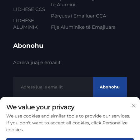
të Aluminit
LIDHËSE CCS
Përçues i Emailuar CCA
LIDHËSE
ALUMINIK
Fije Aluminike të Emajluara
Abonohu
Adresa juaj e emailit
Abonohu
We value your privacy
We use cookies and similar tools to provide our services.
Të drejta të autorit © 2012 - 2023 Litong Cable Technology
If you don't want to accept all cookies, click Personalize
Co., Ltd
Politika e Privatësisë
cookies.
Rrotullo lart