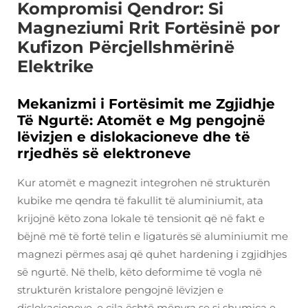
Kompromisi Qendror: Si
Magneziumi Rrit Fortësinë por
Kufizon Përcjellshmërinë
Elektrike
Mekanizmi i Fortësimit me Zgjidhje
Të Ngurtë: Atomët e Mg pengojnë
lëvizjen e dislokacioneve dhe të
rrjedhës së elektroneve
Kur atomët e magnezit integrohen në strukturën
kubike me qendra të fakullit të aluminiumit, ata
krijojnë këto zona lokale të tensionit që në fakt e
bëjnë më të fortë telin e ligaturës së aluminiumit me
magnezi përmes asaj që quhet hardening i zgjidhjes
së ngurtë. Në thelb, këto deformime të vogla në
strukturën kristalore pengojnë lëvizjen e
dislokacioneve, e cila është mënyra se si shumica e