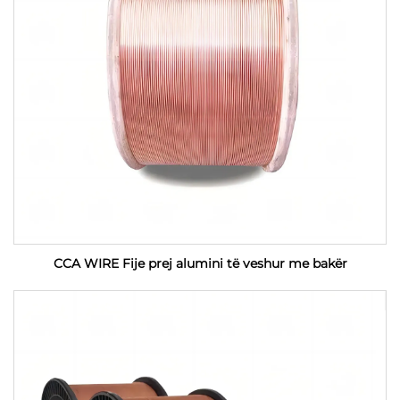
CCA WIRE Fije prej alumini të veshur me bakër