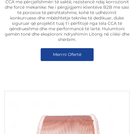
CCA me përcjellshmëri të saktë, rezistencë ndaj korrozionit
dhe forcë mekanike. Ne i përgjigjemi klientëve B2B me sasi
të porosive të përshtatshme, kohë të udhëzimit
konkurruese dhe mbështetje teknike të dedikuar, duke
siguruar që projektit tuaj t'i përfitojë nga tela CCA të
qëndrueshme dhe me performancë të lartë. Hulumtoni
gamën tonë dhe eksploroni ndryshimin Litong në cilësi dhe
shërbim.
Merrni Ofertë