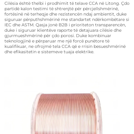
Cilësia është thelbi i prodhimit të telave CCA në Litong. Çdo
partidë kalon testimi të shtrenjtë për përcjellshmërinë,
fortësinë në terheqje dhe rezistencën ndaj ambientit, duke
siguruar përputhshmërinë me standartet ndërkombëtare si
IEC dhe ASTM. Qasja jonë B2B i prioriteton transparencën,
duke i siguruar klientëve raporte të detajuara cilësie dhe
gjurmueshmërinë për çdo porosi. Duke kombinuar
teknologjinë e përparuar me një forcë punëtore të
kualifikuar, ne ofrojmë tela CCA që e rrisin besueshmërinë
dhe efikasitetin e sistemeve tuaja elektrike.