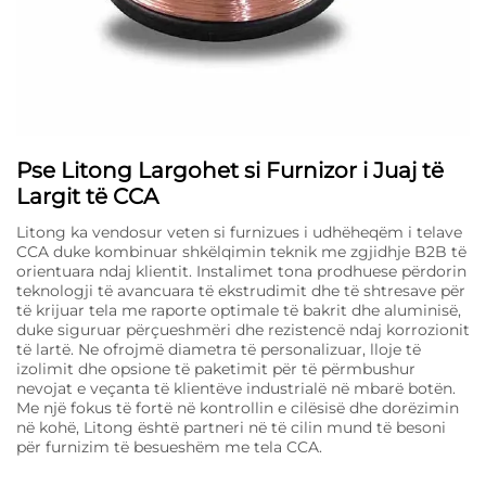
Pse Litong Largohet si Furnizor i Juaj të
Largit të CCA
Litong ka vendosur veten si furnizues i udhëheqëm i telave
CCA duke kombinuar shkëlqimin teknik me zgjidhje B2B të
orientuara ndaj klientit. Instalimet tona prodhuese përdorin
teknologji të avancuara të ekstrudimit dhe të shtresave për
të krijuar tela me raporte optimale të bakrit dhe aluminisë,
duke siguruar përçueshmëri dhe rezistencë ndaj korrozionit
të lartë. Ne ofrojmë diametra të personalizuar, lloje të
izolimit dhe opsione të paketimit për të përmbushur
nevojat e veçanta të klientëve industrialë në mbarë botën.
Me një fokus të fortë në kontrollin e cilësisë dhe dorëzimin
në kohë, Litong është partneri në të cilin mund të besoni
për furnizim të besueshëm me tela CCA.