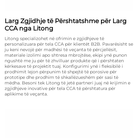
Larg Zgjidhje të Përshtatshme për Larg
CCA nga Litong
Litong specializohet në ofrimin e zgjidhjeve të
personalizuara për tela CCA për klientët B2B. Pavarësisht se
ju keni nevojë për madhësi të veçanta të përcjellësit,
materiale izolimi apo shtresa mbrojtëse, ekipi ynë punon
ngushtë me ju për të zhvilluar produkte që i përshtaten
kërkesave të projektit tuaj. Konfigurimi ynë i fleksibilë i
prodhimit lejon përpunim të shpejtë të porosive për
prototipe dhe prodhim të shkallëzueshëm për sasi të
mëdha. Besoni tek Litong të jetë partneri juaj në krijimin e
zgjidhjeve inovative për tela CCA të përshtatura për
aplikime të veçanta.