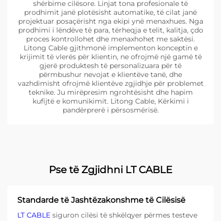
shërbime cilësore. Linjat tona profesionale të
prodhimit janë plotësisht automatike, të cilat janë
projektuar posaçërisht nga ekipi ynë menaxhues. Nga
prodhimi i lëndëve të para, tërheqja e telit, kalitja, çdo
proces kontrollohet dhe menaxhohet me saktësi.
Litong Cable gjithmonë implementon konceptin e
krijimit të vlerës për klientin, ne ofrojmë një gamë të
gjerë produktesh të personalizuara për të
përmbushur nevojat e klientëve tanë, dhe
vazhdimisht ofrojmë klientëve zgjidhje për problemet
teknike. Ju mirëpresim ngrohtësisht dhe hapim
kufijtë e komunikimit. Litong Cable, Kërkimi i
pandërprerë i përsosmërisë.
Pse të Zgjidhni LT CABLE
Standarde të Jashtëzakonshme të Cilësisë
LT CABLE
siguron cilësi të shkëlqyer përmes testeve