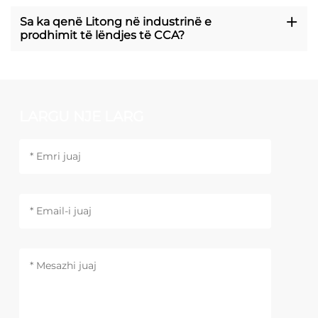
Sa ka qenë Litong në industrinë e
prodhimit të lëndjes të CCA?
LARGU NJE LARG