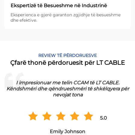
Ekspertizë të Besueshme në Industrinë
Eksperienca e gjerë garanton zgjidhje të besueshme
dhe efektive.
REVIEW TË PËRDORUESVE
Çfarë thonë përdoruesit për LT CABLE
I impresionuar me telin CCAM të LT CABLE.
Këndshmëri dhe qëndrueshmëri të shkëlqyera për
nevojat tona
5.0
Emily Johnson