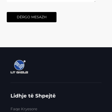
DËRGO MESAZH
Lidhje të Shpejtë
Faqe Kryesore