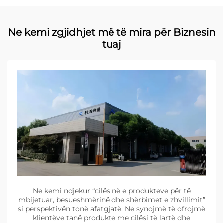
Ne kemi zgjidhjet më të mira për Biznesin
tuaj
Ne kemi ndjekur “cilësinë e produkteve për të
mbijetuar, besueshmërinë dhe shërbimet e zhvillimit”
si perspektivën tonë afatgjatë. Ne synojmë të ofrojmë
klientëve tanë produkte me cilësi të lartë dhe