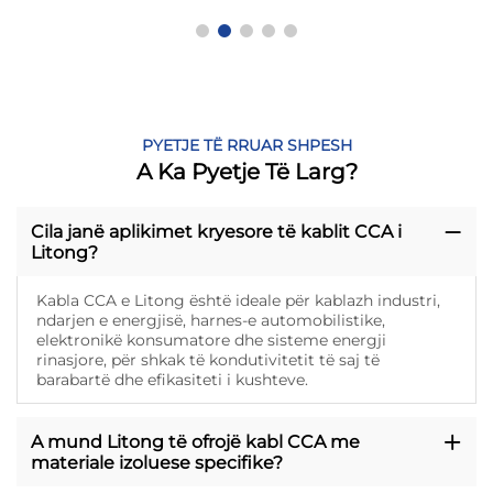
PYETJE TË RRUAR SHPESH
A Ka Pyetje Të Larg?
Cila janë aplikimet kryesore të kablit CCA i
Litong?
Kabla CCA e Litong është ideale për kablazh industri,
ndarjen e energjisë, harnes-e automobilistike,
elektronikë konsumatore dhe sisteme energji
rinasjore, për shkak të kondutivitetit të saj të
barabartë dhe efikasiteti i kushteve.
A mund Litong të ofrojë kabl CCA me
materiale izoluese specifike?