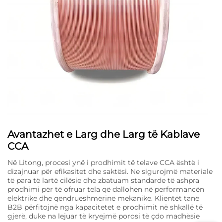
Avantazhet e Larg dhe Larg të Kablave
CCA
Në Litong, procesi ynë i prodhimit të telave CCA është i
dizajnuar për efikasitet dhe saktësi. Ne sigurojmë materiale
të para të lartë cilësie dhe zbatuam standarde të ashpra
prodhimi për të ofruar tela që dallohen në performancën
elektrike dhe qëndrueshmërinë mekanike. Klientët tanë
B2B përfitojnë nga kapacitetet e prodhimit në shkallë të
gjerë, duke na lejuar të kryejmë porosi të çdo madhësie