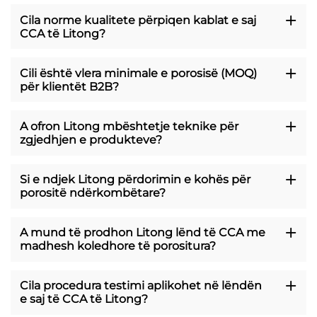
Cila norme kualitete përpiqen kablat e saj
CCA të Litong?
Cili është vlera minimale e porosisë (MOQ)
për klientët B2B?
A ofron Litong mbështetje teknike për
zgjedhjen e produkteve?
Si e ndjek Litong përdorimin e kohës për
porositë ndërkombëtare?
A mund të prodhon Litong lënd të CCA me
madhesh koledhore të porositura?
Cila procedura testimi aplikohet në lëndën
e saj të CCA të Litong?