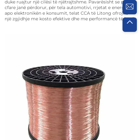
duke ruajtur një cilësi të njëtrajtshme. Pavarësisht se për
cfare janë përdorur, për tela automotivi, rrjetat e energjisë
apo elektronikën e konsumit, telat CCA të Litong ofrojnë
një zgjidhje me kosto efektive dhe me performancë të lartë.