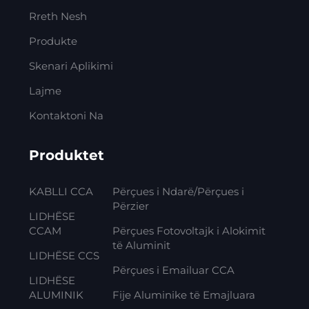
Rreth Nesh
Produkte
Skenari Aplikimi
Lajme
Kontaktoni Na
Produktet
KABLLI CCA
Përçues i Ndarë/Përçues i
Përzier
LIDHËSE
CCAM
Përçues Fotovoltajk i Alokimit
të Aluminit
LIDHËSE CCS
Përçues i Emailuar CCA
LIDHËSE
ALUMINIK
Fije Aluminike të Emajluara