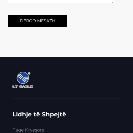
DËRGO MESAZH
Lidhje të Shpejtë
Faqe Kryesore