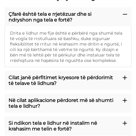
Çfarë është tela e rrjetëzuar dhe si
ndryshon nga tela e fortë?
Drita e lidhur me fije është e përbërë nga shumë tela
të vogla të rrotulluara së bashku, duke siguruar
fleksibilitet të rritur në krahasim me dritin e ngurtë, i
cili ka një bërthamë të vetme të ngurtë. Ky dizajn e
bën më të lehtë për të përkulur dhe instaluar tela të
rrëshqitura në hapësira të ngushta ose komplekse.
Cilat janë përfitimet kryesore të përdorimit
të telave të lidhura?
Në cilat aplikacione përdoret më së shumti
tela e lidhur?
Si ndikon tela e lidhur në instalim në
krahasim me telin e fortë?