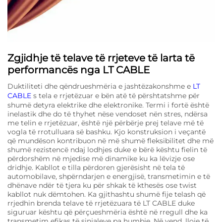
Zgjidhje të telave të rrjeteve të larta të
performancës nga LT CABLE
Duktiliteti dhe qëndrueshmëria e jashtëzakonshme e
LT
CABLE
s tela e rrjetëzuar e bën atë të përshtatshme për
shumë detyra elektrike dhe elektronike. Termi i fortë është
inelastik dhe do të thyhet nëse vendoset nën stres, ndërsa
me telin e rrjetëzuar, është një përbërje prej telave më të
vogla të rrotulluara së bashku. Kjo konstruksion i veçantë
që mundëson kontribuon në më shumë fleksibilitet dhe më
shumë rezistencë ndaj lodhjes duke e bërë kështu fielin të
përdorshëm në mjedise më dinamike ku ka lëvizje ose
dridhje. Kabllot e tilla përdoren gjerësisht në tela të
automobilave, shpërndarjen e energjisë, transmetimin e të
dhënave ndër të tjera ku për shkak të kthesës ose twist
kabllot nuk dëmtohen. Ka gjithashtu shumë fije telash që
rrjedhin brenda telave të rrjetëzuara të LT CABLE duke
siguruar kështu që përçueshmëria është në rregull dhe ka
transmetim efikas të sinjaleve pa humbje. Në vend, lloje të