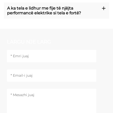
A ka tela e lidhur me fije të njëjta
performancë elektrike si tela e fortë?
LARGU NJE LARG