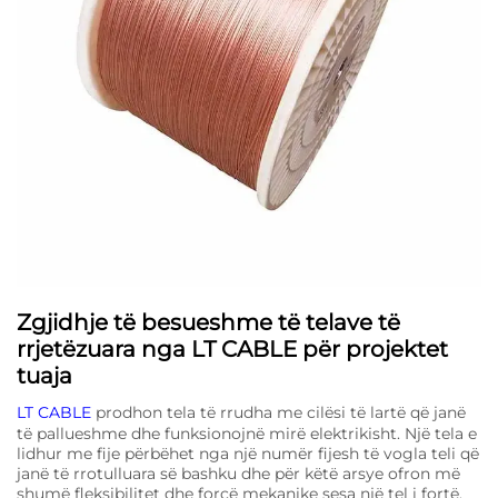
Zgjidhje të besueshme të telave të
rrjetëzuara nga LT CABLE për projektet
tuaja
LT CABLE
prodhon tela të rrudha me cilësi të lartë që janë
të pallueshme dhe funksionojnë mirë elektrikisht. Një tela e
lidhur me fije përbëhet nga një numër fijesh të vogla teli që
janë të rrotulluara së bashku dhe për këtë arsye ofron më
shumë fleksibilitet dhe forcë mekanike sesa një tel i fortë.