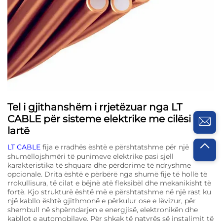
Tel i gjithanshëm i rrjetëzuar nga LT
CABLE për sisteme elektrike me cilësi të
lartë
LT CABLE
fija e rradhës është e përshtatshme për një
shumëllojshmëri të punimeve elektrike pasi sjell
karakteristika të shquara dhe përdorime të ndryshme
opcionale. Drita është e përbërë nga shumë fije të hollë të
rrokullisura, të cilat e bëjnë atë fleksibël dhe mekanikisht të
fortë. Kjo strukturë është më e përshtatshme në një rast ku
një kabllo është gjithmonë e përkulur ose e lëvizur, për
shembull në shpërndarjen e energjisë, elektronikën dhe
kabllot e automobilave. Për shkak të natyrës së instalimit të