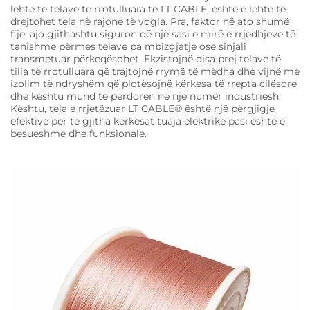
lehtë të telave të rrotulluara të LT CABLE, është e lehtë të
drejtohet tela në rajone të vogla. Pra, faktor në ato shumë
fije, ajo gjithashtu siguron që një sasi e mirë e rrjedhjeve të
tanishme përmes telave pa mbizgjatje ose sinjali
transmetuar përkeqësohet. Ekzistojnë disa prej telave të
tilla të rrotulluara që trajtojnë rrymë të mëdha dhe vijnë me
izolim të ndryshëm që plotësojnë kërkesa të rrepta cilësore
dhe kështu mund të përdoren në një numër industriesh.
Kështu, tela e rrjetëzuar LT CABLE® është një përgjigje
efektive për të gjitha kërkesat tuaja elektrike pasi është e
besueshme dhe funksionale.