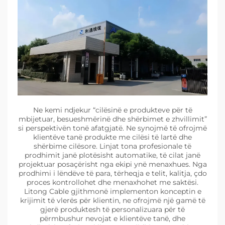
Ne kemi ndjekur “cilësinë e produkteve për të
mbijetuar, besueshmërinë dhe shërbimet e zhvillimit”
si perspektivën tonë afatgjatë. Ne synojmë të ofrojmë
klientëve tanë produkte me cilësi të lartë dhe
shërbime cilësore. Linjat tona profesionale të
prodhimit janë plotësisht automatike, të cilat janë
projektuar posaçërisht nga ekipi ynë menaxhues. Nga
prodhimi i lëndëve të para, tërheqja e telit, kalitja, çdo
proces kontrollohet dhe menaxhohet me saktësi.
Litong Cable gjithmonë implementon konceptin e
krijimit të vlerës për klientin, ne ofrojmë një gamë të
gjerë produktesh të personalizuara për të
përmbushur nevojat e klientëve tanë, dhe