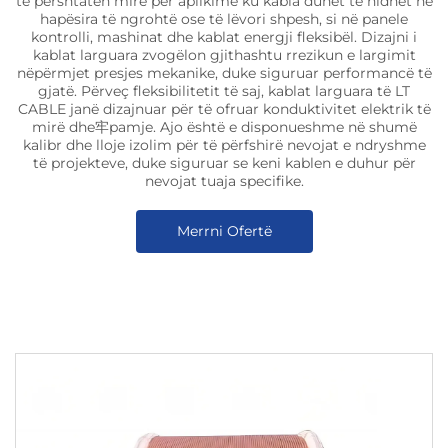
të përshtaten mirë për aplikime ku kabla duhet të hidhet në
hapësira të ngrohtë ose të lëvori shpesh, si në panele
kontrolli, mashinat dhe kablat energji fleksibël. Dizajni i
kablat larguara zvogëlon gjithashtu rrezikun e largimit
nëpërmjet presjes mekanike, duke siguruar performancë të
gjatë. Përveç fleksibilitetit të saj, kablat larguara të LT
CABLE janë dizajnuar për të ofruar konduktivitet elektrik të
mirë dhe牢pamje. Ajo është e disponueshme në shumë
kalibr dhe lloje izolim për të përfshirë nevojat e ndryshme
të projekteve, duke siguruar se keni kablen e duhur për
nevojat tuaja specifike.
Merrni Ofertë