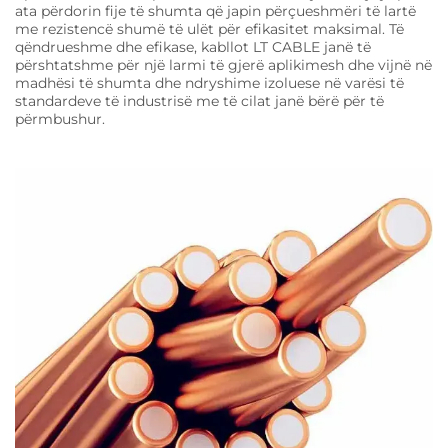
ata përdorin fije të shumta që japin përçueshmëri të lartë
me rezistencë shumë të ulët për efikasitet maksimal. Të
qëndrueshme dhe efikase, kabllot LT CABLE janë të
përshtatshme për një larmi të gjerë aplikimesh dhe vijnë në
madhësi të shumta dhe ndryshime izoluese në varësi të
standardeve të industrisë me të cilat janë bërë për të
përmbushur.