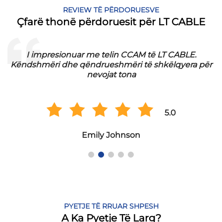
REVIEW TË PËRDORUESVE
Çfarë thonë përdoruesit për LT CABLE
I impresionuar me telin CCAM të LT CABLE.
Këndshmëri dhe qëndrueshmëri të shkëlqyera për
nevojat tona
5.0
Emily Johnson
PYETJE TË RRUAR SHPESH
A Ka Pyetje Të Larg?