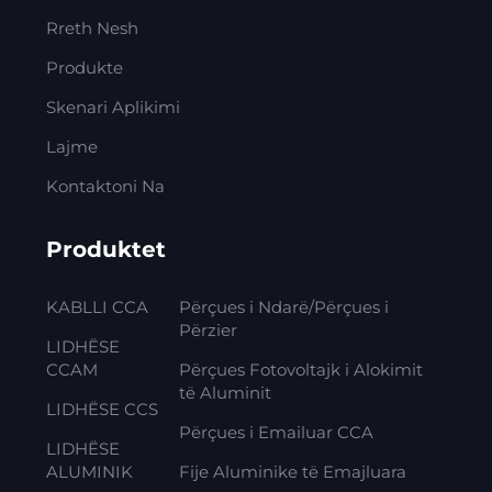
Rreth Nesh
Produkte
Skenari Aplikimi
Lajme
Kontaktoni Na
Produktet
KABLLI CCA
Përçues i Ndarë/Përçues i
Përzier
LIDHËSE
CCAM
Përçues Fotovoltajk i Alokimit
të Aluminit
LIDHËSE CCS
Përçues i Emailuar CCA
LIDHËSE
ALUMINIK
Fije Aluminike të Emajluara