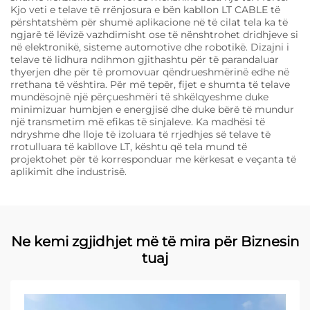
Kjo veti e telave të rrënjosura e bën kabllon LT CABLE të
përshtatshëm për shumë aplikacione në të cilat tela ka të
ngjarë të lëvizë vazhdimisht ose të nënshtrohet dridhjeve si
në elektronikë, sisteme automotive dhe robotikë. Dizajni i
telave të lidhura ndihmon gjithashtu për të parandaluar
thyerjen dhe për të promovuar qëndrueshmërinë edhe në
rrethana të vështira. Për më tepër, fijet e shumta të telave
mundësojnë një përçueshmëri të shkëlqyeshme duke
minimizuar humbjen e energjisë dhe duke bërë të mundur
një transmetim më efikas të sinjaleve. Ka madhësi të
ndryshme dhe lloje të izoluara të rrjedhjes së telave të
rrotulluara të kabllove LT, kështu që tela mund të
projektohet për të korresponduar me kërkesat e veçanta të
aplikimit dhe industrisë.
Ne kemi zgjidhjet më të mira për Biznesin
tuaj