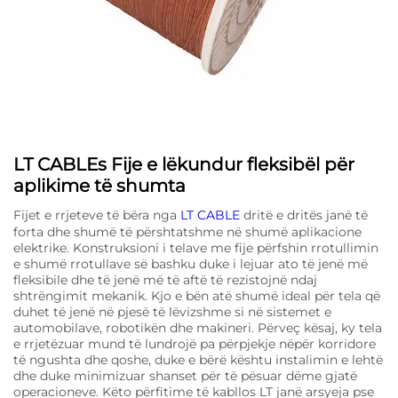
LT CABLEs Fije e lëkundur fleksibël për
aplikime të shumta
Fijet e rrjeteve të bëra nga
LT CABLE
dritë e dritës janë të
forta dhe shumë të përshtatshme në shumë aplikacione
elektrike. Konstruksioni i telave me fije përfshin rrotullimin
e shumë rrotullave së bashku duke i lejuar ato të jenë më
fleksibile dhe të jenë më të aftë të rezistojnë ndaj
shtrëngimit mekanik. Kjo e bën atë shumë ideal për tela që
duhet të jenë në pjesë të lëvizshme si në sistemet e
automobilave, robotikën dhe makineri. Përveç kësaj, ky tela
e rrjetëzuar mund të lundrojë pa përpjekje nëpër korridore
të ngushta dhe qoshe, duke e bërë kështu instalimin e lehtë
dhe duke minimizuar shanset për të pësuar dëme gjatë
operacioneve. Këto përfitime të kabllos LT janë arsyeja pse