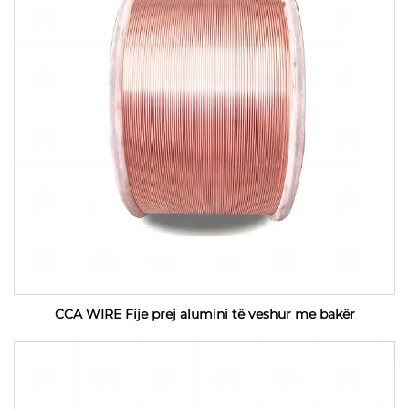
CCA WIRE Fije prej alumini të veshur me bakër