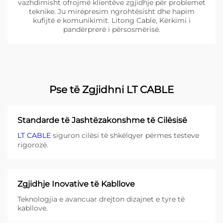
vazhdimisht ofrojmë klientëve zgjidhje për problemet
teknike. Ju mirëpresim ngrohtësisht dhe hapim
kufijtë e komunikimit. Litong Cable, Kërkimi i
pandërprerë i përsosmërisë.
Pse të Zgjidhni LT CABLE
Standarde të Jashtëzakonshme të Cilësisë
LT CABLE
siguron cilësi të shkëlqyer përmes testeve
rigorozë.
Zgjidhje Inovative të Kabllove
Teknologjia e avancuar drejton dizajnet e tyre të
kabllove.