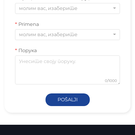
молим вас, изаберите
Primena
молим вас, изаберите
Порука
0/1000
POŠALJI