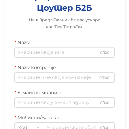
Цоутер Б2Б
Наш представник ће вас ускоро
контактирати.
Naziv
0/100
Naziv kompanije
0/200
Е-маил компаније
0/100
Мобилни/Ватсап
Kôd
0/100