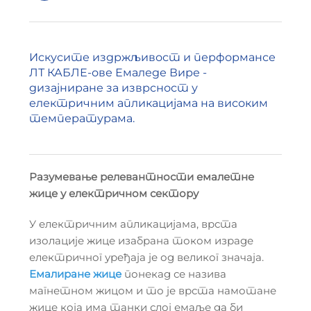
Искусите издржљивост и перформансе
ЛТ КАБЛЕ-ове Емаледе Вире -
дизајниране за изврсност у
електричним апликацијама на високим
температурама.
Разумевање релевантности емалетне
жице у електричном сектору
У електричним апликацијама, врста
изолације жице изабрана током израде
електричног уређаја је од великог значаја.
Емалиране жице
понекад се назива
магнетном жицом и то је врста намотане
жице која има танки слој емаље да би