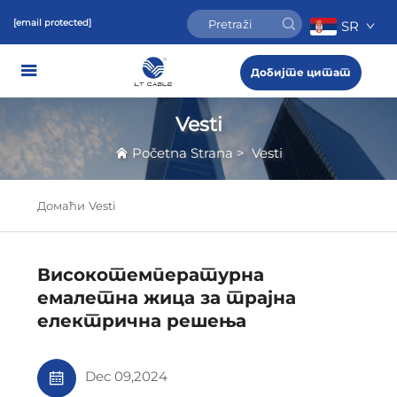
[email protected]
SR
Добијте цитат
Vesti
Početna Strana
>
Vesti
Домаћи
Vesti
Високотемпературна
емалетна жица за трајна
електрична решења
Dec 09,2024