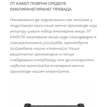
ЛТ КАБЕЛ ПОВРНИ СРЕДЕЛЕ
ЕМАЛИРАНЕГИРАНЕГ ПРЕВАДА
Намеравамо да задовољимо све захтеве у
индустрији кроз наше жичне производе који
укључују широк избор емалиране жице. ЛТ
КАБЕЛЕ емалиране жице нуде стандардне и
специјализоване употребе, прилагођене
потребама наших клијената. Наши
рационални производњи и ланци
снабдевања омогућавају нам да испоручимо
најбоље квалитете емалиране жичне
производе нашим клијентима.