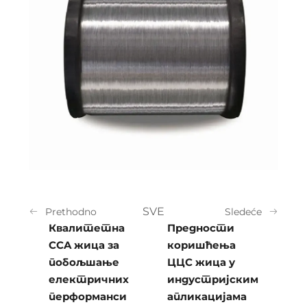
SVE
Prethodno
Sledeće
Квалитетна
Предности
CCA жица за
коришћења
побољшање
ЦЦС жица у
електричних
индустријским
перформанси
апликацијама