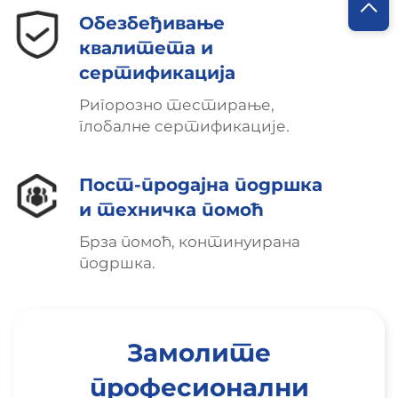
Обезбеђивање
квалитета и
сертификација
Ригорозно тестирање,
глобалне сертификације.
Пост-продајна подршка
и техничка помоћ
Брза помоћ, континуирана
подршка.
Замолите
професионални