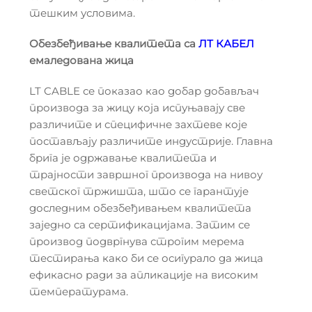
тешким условима.
Обезбеђивање квалитета са
ЛТ КАБЕЛ
емаледована жица
LT CABLE се показао као добар добављач
производа за жицу која испуњавају све
различите и специфичне захтеве које
постављају различите индустрије. Главна
брига је одржавање квалитета и
трајности завршног производа на нивоу
светског тржишта, што се гарантује
доследним обезбеђивањем квалитета
заједно са сертификацијама. Затим се
производ подвргнува строгим мерема
тестирања како би се осигурало да жица
ефикасно ради за апликације на високим
температурама.