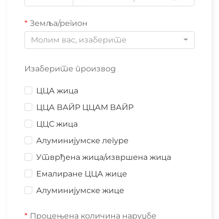
Земља/регион
Молим вас, изаберите
Изаберите производ
ЦЦА жица
ЦЦА ВАЙР ЦЦАМ ВАЙР
ЦЦС жица
Алуминијумске легуре
Утврђена жица/извршена жица
Емалиране ЦЦА жице
Алуминијумске жице
Процењена количина наруџбе