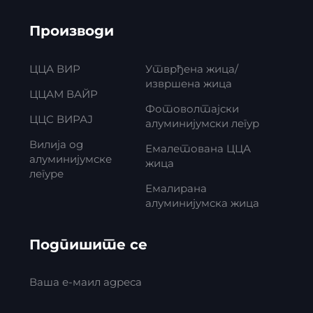
Производи
ЦЦА ВИР
Утврђена жица/
извршена жица
ЦЦАМ ВАЙР
Фотоволтајски
ЦЦС ВИРАЈ
алуминијумски легур
Вилија од
Емалетована ЦЦА
алуминијумске
жица
легуре
Емалирана
алуминијумска жица
Подпишите се
Ваша е-маил адреса