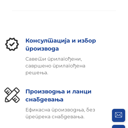
Консултација и избор
производа
Савети прилагођени,
савршено прилагођена
решења.
Производња и ланци
снабдевања
Ефикасна производња, без
препрека снабдевања.