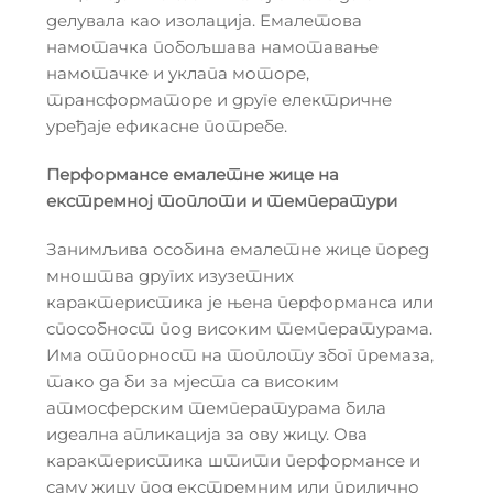
делувала као изолација. Емалетова
намотачка побољшава намотавање
намотачке и уклапа моторе,
трансформаторе и друге електричне
уређаје ефикасне потребе.
Перформансе емалетне жице на
екстремној топлоти и температури
Занимљива особина емалетне жице поред
мноштва других изузетних
карактеристика је њена перформанса или
способност под високим температурама.
Има отпорност на топлоту због премаза,
тако да би за мјеста са високим
атмосферским температурама била
идеална апликација за ову жицу. Ова
карактеристика штити перформансе и
саму жицу под екстремним или прилично