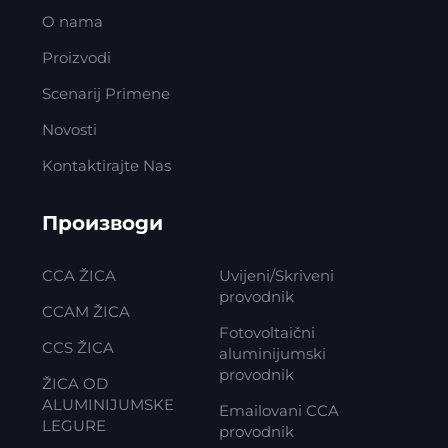
O nama
Proizvodi
Scenarij Primene
Novosti
Kontaktirajte Nas
Производи
CCA ŽICA
Uvijeni/Skriveni
provodnik
CCAM ŽICA
Fotovoltaični
CCS ŽICA
aluminijumski
provodnik
ŽICA OD
ALUMINIJUMSKE
Emailovani CCA
LEGURE
provodnik