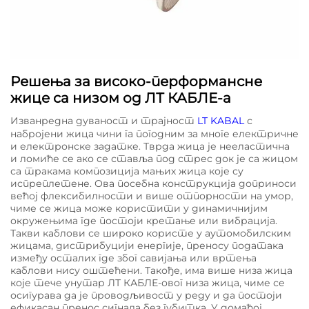
Решења за високо-перформансне
жице са низом од ЛТ КАБЛЕ-а
Изванредна дуваност и трајност
LT KABAL
с
набројени жица чини га погодним за многе електричне
и електронске задатке. Тврда жица је нееластична
и ломиће се ако се ставља под стрес док је са жицом
са тракама композиција мањих жица које су
испреплетене. Ова посебна конструкција доприноси
већој флексибилности и више отпорности на умор,
чиме се жица може користити у динамичнијим
окружењима где постоји кретање или вибрација.
Такви каблови се широко користе у аутомобилским
жицама, дистрибуцији енергије, преносу података
између осталих где због савијања или вртења
каблови нису оштећени. Такође, има више низа жица
које тече унутар ЛТ КАБЛЕ-овог низа жица, чиме се
осигурава да је проводљивост у реду и да постоји
ефикасан пренос сигнала без губитка. У домаћој