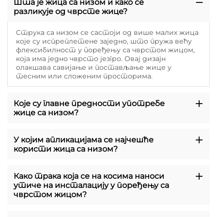
Шта је жица са низом и како се
разликује од чврсте жице?
Струка са низом се састоји од више малих жица
које су испреплетене заједно, што пружа већу
флексибилност у поређењу са чврстом жицом,
која има једно чврсто језгро. Овај дизајн
олакшава савијање и постављање жице у
тесним или сложеним просторима.
Које су главне предности употребе
жице са низом?
У којим апликацијама се најчешће
користи жица са низом?
Како трака која се на косима наноси
утиче на инсталацију у поређењу са
чврстом жицом?