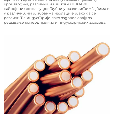
производњи, различити типови ЛТ КАБЛЕС
набројених жица су доступни у различитим гајпима и
у различитим типовима изолације тако да се
различите индустрије лако задовољавају за
решавање комерцијалних и индустријских захтева.