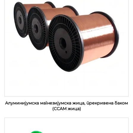
Алуминијумска магнезијумска жица, прекривена баком
(CCAM жица)