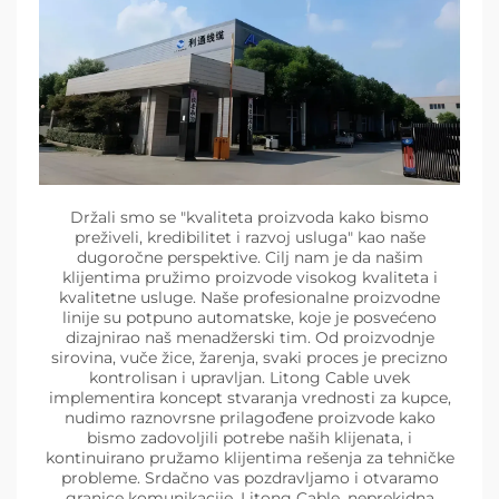
Držali smo se "kvaliteta proizvoda kako bismo
preživeli, kredibilitet i razvoj usluga" kao naše
dugoročne perspektive. Cilj nam je da našim
klijentima pružimo proizvode visokog kvaliteta i
kvalitetne usluge. Naše profesionalne proizvodne
linije su potpuno automatske, koje je posvećeno
dizajnirao naš menadžerski tim. Od proizvodnje
sirovina, vuče žice, žarenja, svaki proces je precizno
kontrolisan i upravljan. Litong Cable uvek
implementira koncept stvaranja vrednosti za kupce,
nudimo raznovrsne prilagođene proizvode kako
bismo zadovoljili potrebe naših klijenata, i
kontinuirano pružamo klijentima rešenja za tehničke
probleme. Srdačno vas pozdravljamo i otvaramo
granice komunikacije. Litong Cable, neprekidna