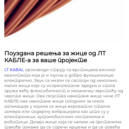
Поуздана решења за жице од ЛТ
КАБЛЕ-а за ваше пројекте
LT KABAL
производи струју са врстицама високог
квалитета која је и гнусна и добро функционише
електрично. Звук са низом се састоји од неколико
малих жица које су испреплетене заједно и стога
пружа већу флексибилност и механичку чврстоћу од
чврсте жице. Ова својства накитане жице чине ЛТ
КАБЛЕ-ове накитане жице погодним за многе
апликације у којима се жица вероватно стално
помера или подвргну вибрацијама као што су у
електроници, аутомобилским системима и
роботици. Дизајн жице која се налази на прстенима
такође помаже да се спречи кршење и да се повећа