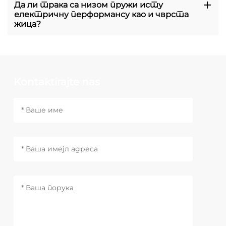
Да ли трака са низом пружи исту
електричну перформансу као и чврста
жица?
Kontaktirajte nas