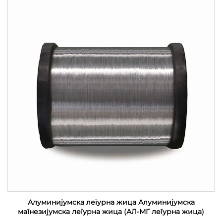
Алуминијумска легурна жица Алуминијумска
магнезијумска легурна жица (АЛ-МГ легурна жица)