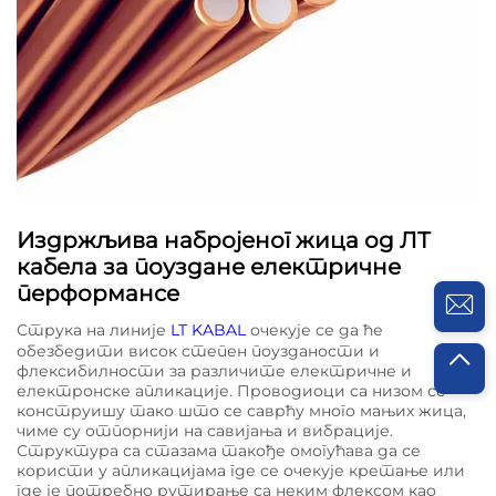
Издржљива набројеног жица од ЛТ
кабела за поуздане електричне
перформансе
Струка на линије
LT KABAL
очекује се да ће
обезбедити висок степен поузданости и
флексибилности за различите електричне и
електронске апликације. Проводиоци са низом се
конструишу тако што се саврћу много мањих жица,
чиме су отпорнији на савијања и вибрације.
Структура са стазама такође омогућава да се
користи у апликацијама где се очекује кретање или
где је потребно рутирање са неким флексом као