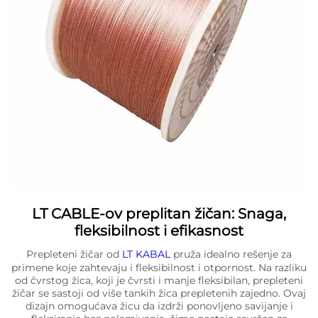
LT CABLE-ov preplitan žičan: Snaga,
fleksibilnost i efikasnost
Prepleteni žičar od
LT KABAL
pruža idealno rešenje za
primene koje zahtevaju i fleksibilnost i otpornost. Na razliku
od čvrstog žica, koji je čvrsti i manje fleksibilan, prepleteni
žičar se sastoji od više tankih žica prepletenih zajedno. Ovaj
dizajn omogućava žicu da izdrži ponovljeno savijanje i