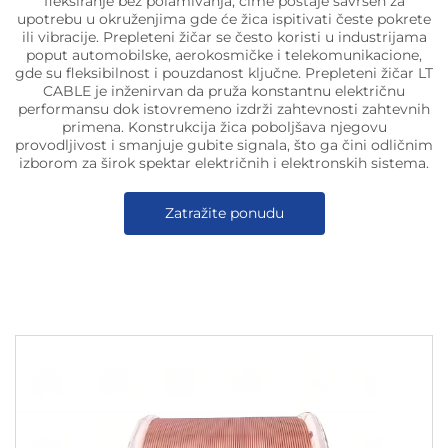
fleksiranje bez polamivanja, čime postaje savršen za
upotrebu u okruženjima gde će žica ispitivati česte pokrete
ili vibracije. Prepleteni žičar se često koristi u industrijama
poput automobilske, aerokosmičke i telekomunikacione,
gde su fleksibilnost i pouzdanost ključne. Prepleteni žičar LT
CABLE je inženirvan da pruža konstantnu električnu
performansu dok istovremeno izdrži zahtevnosti zahtevnih
primena. Konstrukcija žica poboljšava njegovu
provodljivost i smanjuje gubite signala, što ga čini odličnim
izborom za širok spektar električnih i elektronskih sistema.
Zatražite ponudu