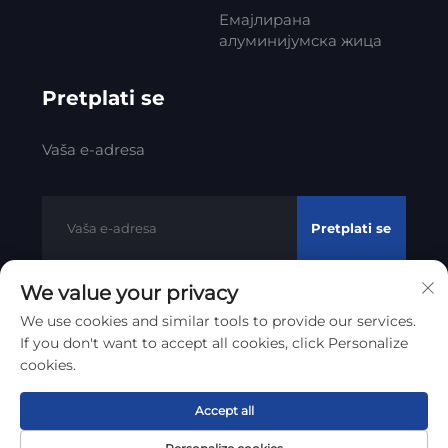
Емајлирана
алуминијумска жица
Pretplati se
Vaša e-adresa
Pretplati se
We value your privacy
We use cookies and similar tools to provide our services.
Autorska prava © 2012 - 2023 Litong Cable Technology Co.,
If you don't want to accept all cookies, click Personalize
Politika privatnosti
Ltd
cookies.
Vrati se na vrh
Accept all