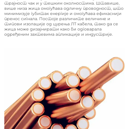
трајност чак и у тешким околностима. Штавише,
више низа жица омогућава одличну проводност, што
минимизује губитак енергије и омогућава ефикаснији
пренос сигнала. Постоје различите величине и
типови изолације од цурења ЛТ кабела, тако да се
жица може дизајнирати како би одговарала
одређеним захтевима апликације и индустрије.