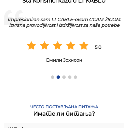
Šta korisnici kažu o LT KABLU
Impresioniran sam LT CABLE-ovom CCAM ŽICOM.
Izvrsna provodljivost i izdržljivost za naše potrebe
5.0
Емили Јохнсон
ЧЕСТО ПОСТАВЉАНА ПИТАЊА
Имате ли питања?