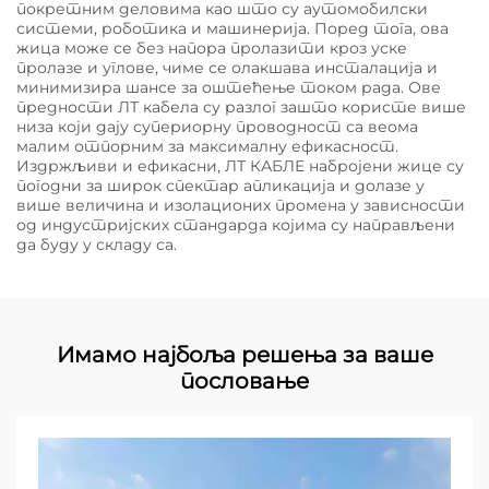
покретним деловима као што су аутомобилски
системи, роботика и машинерија. Поред тога, ова
жица може се без напора пролазити кроз уске
пролазе и углове, чиме се олакшава инсталација и
минимизира шансе за оштећење током рада. Ове
предности ЛТ кабела су разлог зашто користе више
низа који дају супериорну проводност са веома
малим отпорним за максималну ефикасност.
Издржљиви и ефикасни, ЛТ КАБЛЕ набројени жице су
погодни за широк спектар апликација и долазе у
више величина и изолационих промена у зависности
од индустријских стандарда којима су направљени
да буду у складу са.
Имамо најбоља решења за ваше
пословање