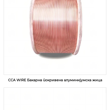
CCA WIRE Бакарна покривена алуминијумска жица