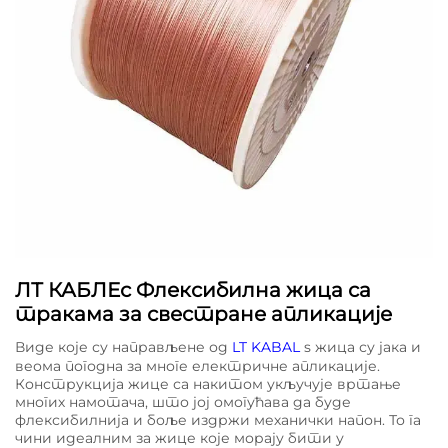
ЛТ КАБЛЕс Флексибилна жица са
тракама за свестране апликације
Виде које су направљене од
LT KABAL
s жица су јака и
веома погодна за многе електричне апликације.
Конструкција жице са накитом укључује вртање
многих намотача, што јој омогућава да буде
флексибилнија и боље издржи механички напон. То га
чини идеалним за жице које морају бити у