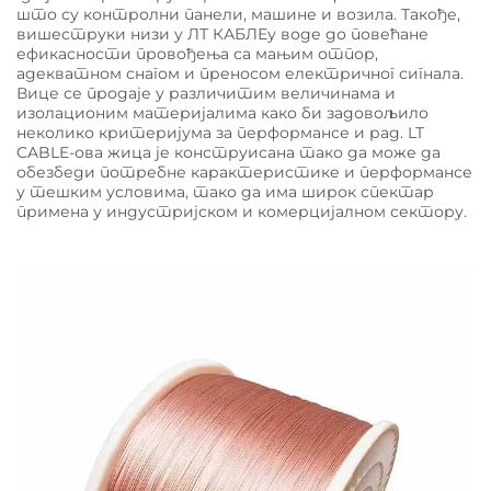
што су контролни панели, машине и возила. Такође,
вишеструки низи у ЛТ КАБЛЕу воде до повећане
ефикасности провођења са мањим отпор,
адекватном снагом и преносом електричног сигнала.
Вице се продаје у различитим величинама и
изолационим материјалима како би задовољило
неколико критеријума за перформансе и рад. LT
CABLE-ова жица је конструисана тако да може да
обезбеди потребне карактеристике и перформансе
у тешким условима, тако да има широк спектар
примена у индустријском и комерцијалном сектору.