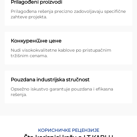
Prilagođeni proizvodi
Prilagođena rešenja precizno zadovoljavaju specifične
zahteve projekta.
Конкурентне цене
Nudi visokokvalitetne kablove po pristupačnim
tržišnim cenama.
Pouzdana industrijska stručnost
Opsežno iskustvo garantuje pouzdana i efikasna
rešenja.
КОРИСНИЧКЕ РЕЦЕНЗИЈЕ