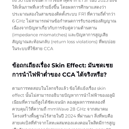
ถึง 30 เปอร์เซ็นต์ การวิจัยล่าสุดจาก ETSI ในปี 2023 ยังชี้
ให้เห็นภาพที่เลวร้ายยิ่งขึ้น โดยผลการศึกษาแสดงว่า
ประมาณสองในสามของติดตั้งระบบ FR1 ที่ความถี่ต่ำกว่า
6 GHz ไม่สามารถผ่านข้อกำหนดการรับรองช่องสัญญาณ
เนื่องจากปัญหาเกี่ยวกับการจับคู่ความต้านทาน
(impedance mismatches) และปัญหาการสูญเสีย
สัญญาณสะท้อนกลับ (return loss violations) ที่พบบ่อย
ในระบบที่ใช้สาย CCA
ข้อถกเถียงเรื่อง Skin Effect: มันชดเชย
การนำไฟฟ้าต่ำของ CCA ได้จริงหรือ?
ตามการทดสอบในโลกจริงแล้ว ข้อโต้แย้งเรื่อง skin
effect นั้นไม่สามารถอธิบายปัญหาการนำไฟฟ้าของอลูมิ
เนียมที่ความถี่สูงได้ชัดเจนนัก ลองดูผลการทดลองที่
ควบคุมไว้ที่ความถี่ mmWave 28 GHz จากสมาคม
โครงสร้างพื้นฐานไร้สายในปี 2024 ที่ผ่านมา สิ่งที่พบคือ
สายเคเบิลที่ทำจากโลหะผสมทองแดงคอมโพสิตมีการสูญ