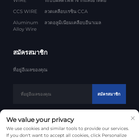
WIRE
ระบบผลิตไฟฟ้าจากแสงอาทิตย์
CCS WIRE
ลวดเคลือบเรซิน CCA
Aluminum
ลวดอลูมิเนียมเคลือบอีนาเมล
Alloy Wire
สมัครสมาชิก
ที่อยู่อีเมลของคุณ
สมัครสมาชิก
We value your privacy
ลิขสิทธิ์ © 2012 - 2023 Litong Cable Technology
We use cookies and similar tools to provide our services.
Co., Ltd
การสํารวจความเป็นส่วนตัว
If you don't want to accept all cookies, click Personalize