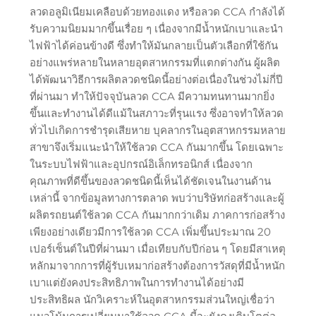
ลวดอลูมิเนียมเคลือบด้วยทองแดง หรือลวด CCA กำลังได้
รับความนิยมมากขึ้นเรื่อย ๆ เนื่องจากมีน้ำหนักเบาและนำ
ไฟฟ้าได้ค่อนข้างดี ซึ่งทำให้มันกลายเป็นตัวเลือกที่ใช้กัน
อย่างแพร่หลายในหลายอุตสาหกรรมที่แตกต่างกัน ผู้ผลิต
ได้พัฒนาวิธีการผลิตลวดชนิดนี้อย่างต่อเนื่องในช่วงไม่กี่ปี
ที่ผ่านมา ทำให้ปัจจุบันลวด CCA มีความทนทานมากยิ่ง
ขึ้นและทำงานได้ดีแม้ในสภาวะที่รุนแรง ซึ่งอาจทำให้ลวด
ทั่วไปเกิดการชำรุดเสียหาย บุคลากรในอุตสาหกรรมหลาย
สาขาจึงเริ่มแนะนำให้ใช้ลวด CCA กันมากขึ้น โดยเฉพาะ
ในระบบไฟฟ้าและอุปกรณ์อิเล็กทรอนิกส์ เนื่องจาก
คุณภาพที่ดีขึ้นของลวดชนิดนี้เห็นได้ชัดเจนในงานด้าน
เหล่านี้ จากข้อมูลทางการตลาด พบว่าบริษัทก่อสร้างและผู้
ผลิตรถยนต์ใช้ลวด CCA กันมากกว่าเดิม ภาคการก่อสร้าง
เพียงอย่างเดียวมีการใช้ลวด CCA เพิ่มขึ้นประมาณ 20
เปอร์เซ็นต์ในปีที่ผ่านมา เมื่อเทียบกับปีก่อน ๆ โดยมีสาเหตุ
หลักมาจากการที่ผู้รับเหมาก่อสร้างต้องการวัสดุที่มีน้ำหนัก
เบาแต่ยังคงประสิทธิภาพในการทำงานได้อย่างมี
ประสิทธิผล นักวิเคราะห์ในอุตสาหกรรมส่วนใหญ่เชื่อว่า