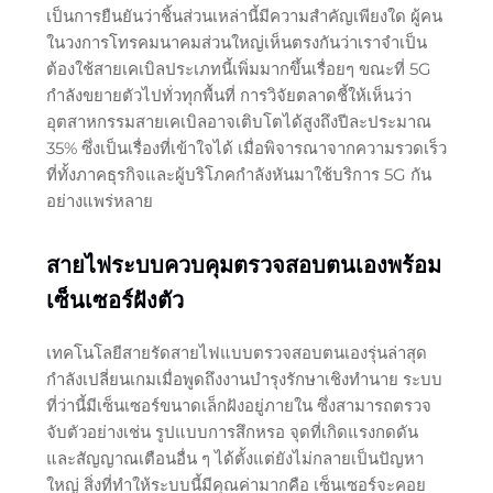
เป็นการยืนยันว่าชิ้นส่วนเหล่านี้มีความสำคัญเพียงใด ผู้คน
ในวงการโทรคมนาคมส่วนใหญ่เห็นตรงกันว่าเราจำเป็น
ต้องใช้สายเคเบิลประเภทนี้เพิ่มมากขึ้นเรื่อยๆ ขณะที่ 5G
กำลังขยายตัวไปทั่วทุกพื้นที่ การวิจัยตลาดชี้ให้เห็นว่า
อุตสาหกรรมสายเคเบิลอาจเติบโตได้สูงถึงปีละประมาณ
35% ซึ่งเป็นเรื่องที่เข้าใจได้ เมื่อพิจารณาจากความรวดเร็ว
ที่ทั้งภาคธุรกิจและผู้บริโภคกำลังหันมาใช้บริการ 5G กัน
อย่างแพร่หลาย
สายไฟระบบควบคุมตรวจสอบตนเองพร้อม
เซ็นเซอร์ฝังตัว
เทคโนโลยีสายรัดสายไฟแบบตรวจสอบตนเองรุ่นล่าสุด
กำลังเปลี่ยนเกมเมื่อพูดถึงงานบำรุงรักษาเชิงทำนาย ระบบ
ที่ว่านี้มีเซ็นเซอร์ขนาดเล็กฝังอยู่ภายใน ซึ่งสามารถตรวจ
จับตัวอย่างเช่น รูปแบบการสึกหรอ จุดที่เกิดแรงกดดัน
และสัญญาณเตือนอื่น ๆ ได้ตั้งแต่ยังไม่กลายเป็นปัญหา
ใหญ่ สิ่งที่ทำให้ระบบนี้มีคุณค่ามากคือ เซ็นเซอร์จะคอย