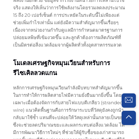
พลังงานอีกด้วย ข้อมูลจากโรงงานที่นำวิธีการเหล่านี้ไปใช้
จริง แสดงให้เห็นว่าการใช้พลังงานโดยรวมลดลงประมาณ
15 ถึง 20 เปอร์เซ็นต์ การประหยัดในระดับนี้ไม่เพียงแต่
ช่วยเพิ่มกำไรเท่านั้น แต่ยังมีความสำคัญมากขึ้นเรื่อยๆ
เนื่องจากหน่วยงานกำกับดูแลมีการกำหนดมาตรฐานการ
ปล่อยมลพิษที่เข้มงวดขึ้น และลูกค้าต้องการผลิตภัณฑ์ที่
เป็นมิตรต่อสิ่งแวดล้อมจากผู้ผลิตทั่วทั้งอุตสาหกรรมลวด
โมเดลเศรษฐกิจหมุนเวียนสำหรับการ
รีไซเคิลลวดแกน
หลักการเศรษฐกิจหมุนเวียนกำลังมีบทบาทสำคัญมากขึ้น
ในการทำให้การผลิตสายไฟมีความยั่งยืนมากยิ่งขึ้น โดย
เฉพาะเมื่อต้องจัดการกับสายไฟแบบตีเกลียว (stranded
wire) แนวคิดพื้นฐานคือการรักษาระบบที่วัสดุยังคงถูกนำ
กลับมาใช้ซ้ำ แทนที่จะปล่อยให้วัสดุเหล่านั้นกลายเป็นขยะ
ซึ่งจะช่วยลดปริมาณขยะและผลกระทบต่อสิ่งแวดล้อม ได้
มีการพัฒนาวิธีการใหม่ๆ ที่ช่วยให้ผู้รับซื้อของเก่าสามารถ