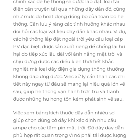
chính xác để hệ thống sẽ được lắp đặt, loại tải
điện cần truyền tải qua những dây dẫn đó, cũng
như mức độ hoạt động đồng bộ của toàn bộ hệ
thống. Cần lưu ý rằng các tình huống khác nhau
đòi hỏi các loại vật liệu dây dẫn khác nhau. Ví dụ,
các hệ thống lắp đặt ngoài trời yêu cầu loại cáp
PV đặc biệt, được sản xuất riêng để chống lại hư
hại do tiếp xúc lâu dài với ánh nắng mặt trời và
chịu đựng được các điều kiện thời tiết khắc
nghiệt mà loại dây điện gia dụng thông thường
không đáp ứng được. Việc xử lý cẩn thận các chi
tiết này ngay từ đầu sẽ mang lại hiệu quả lớn về
sau, giúp hệ thống vận hành trơn tru và tránh
được những hư hỏng tốn kém phát sinh về sau.
Việc xem bảng kích thước dây dẫn nhiều sợi
giúp chọn đúng cỡ dây khi xác định nhu cầu
ampe cho các tấm pin mặt trời. Độ dày dây dẫn
phù hợp rất quan trọng vì nó phải tải được lượng