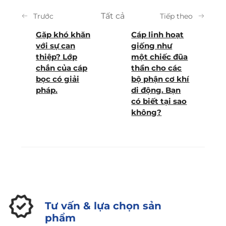
Tất cả
Trước
Tiếp theo
Gặp khó khăn
Cáp linh hoạt
với sự can
giống như
thiệp? Lớp
một chiếc đũa
chắn của cáp
thần cho các
bọc có giải
bộ phận cơ khí
pháp.
di động. Bạn
có biết tại sao
không?
Tư vấn & lựa chọn sản
phẩm