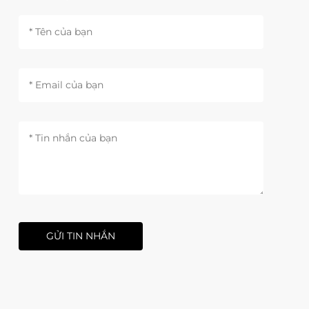
GỬI TIN NHẮN