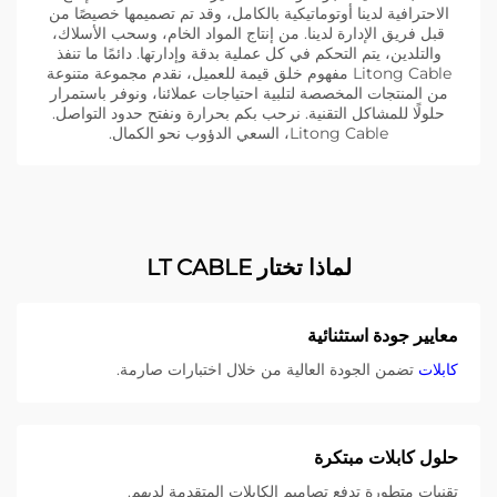
الاحترافية لدينا أوتوماتيكية بالكامل، وقد تم تصميمها خصيصًا من
قبل فريق الإدارة لدينا. من إنتاج المواد الخام، وسحب الأسلاك،
والتلدين، يتم التحكم في كل عملية بدقة وإدارتها. دائمًا ما تنفذ
Litong Cable مفهوم خلق قيمة للعميل، نقدم مجموعة متنوعة
من المنتجات المخصصة لتلبية احتياجات عملائنا، ونوفر باستمرار
حلولًا للمشاكل التقنية. نرحب بكم بحرارة ونفتح حدود التواصل.
Litong Cable، السعي الدؤوب نحو الكمال.
لماذا تختار LT CABLE
معايير جودة استثنائية
كابلات
تضمن الجودة العالية من خلال اختبارات صارمة.
حلول كابلات مبتكرة
تقنيات متطورة تدفع تصاميم الكابلات المتقدمة لديهم.