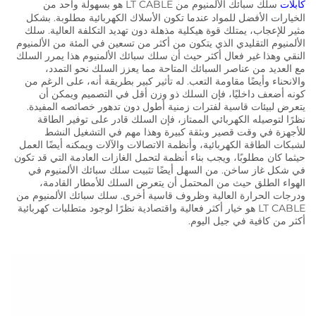
كابلات
سلك سبائك الألمنيوم من LT CABLE هو بسهولة واحد من
الخيارات الأفضل للمواد عندما تكون الأسلاك الكهربائية مطلوبة. بشكل
مثير للإعجاب، يمتلك قوة هيكلية مذهلة دون تهديد التكلفة العالية. سلك
الألمنيوم التقليدي الذي يتكون من أكثر من تسعين في المئة من الألمنيوم
النقي وهذا غير فعال أكثر حيث أن سلك سبائك الألمنيوم هذا يمرر السلك
مع العديد من عناصر السبائك المتاحة مما يعزز السلك نحو التمدد،
والانحناء وأيضًا مقاومة التعب. له تأثير كبير بطريقة أنه، على الرغم من
كونه أضعف داخليًا، فإن السلك ذو وزن أقل في التصميم ويمكن أن
يتعرض لبيئات قاسية لفترات زمنية أطول دون تدهور خصائصه المفيدة.
نظرًا لتوصيله الكهربائي الممتاز، فإن السلك قادر على توفير الطاقة
للأجهزة في وقت قصير وبثقة كبيرة وهذا مهم في التشغيل النشط
لشبكات الطاقة الكهربائية، وأنظمة الاتصالات والآلات ويمكنه أيضًا العمل
حيثما كان مطلوبًا، ويجب بناء أنظمة لتحمل الغازات العادمة التي قد تكون
في شكل غاز ساخن. من السهل أيضًا تثبيت سلك سبائك الألمنيوم في
الهواء الطلق حيث من المحتمل أن يتعرض السلك للأمطار القادمة،
ودرجات الحرارة العالية وظروف قاسية أخرى. سلك سبائك الألمنيوم من
LT CABLE هو خيار أكثر فعالية واقتصادية نظرًا لوجود متطلبات كهربائية
أكثر من كافية في جيل اليوم.