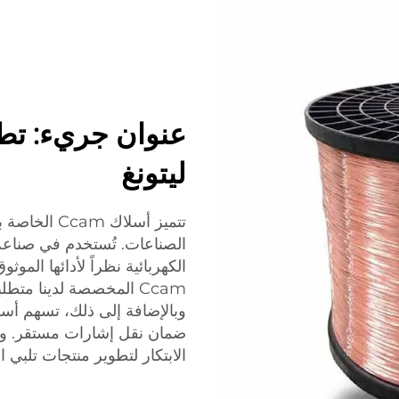
عنوان جريء: تط
ليتونغ
تتميز أسلاك
الصناعات. تُستخدم في صناعة 
Ccam المخصصة لدينا متط
الابتكار لتطوير منتجات تلبي ا