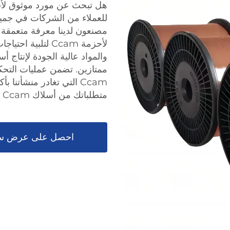
للعملاء من الشركات في جميع 
لأحزمة Ccam لتلب
ممتازين. تضمن عمليات التحك
Ccam التي تغادر منشأتنا 
متطلباتك من أسلاك Ccam واختبر خدمة لا مثيل لها.
احصل على عرض س