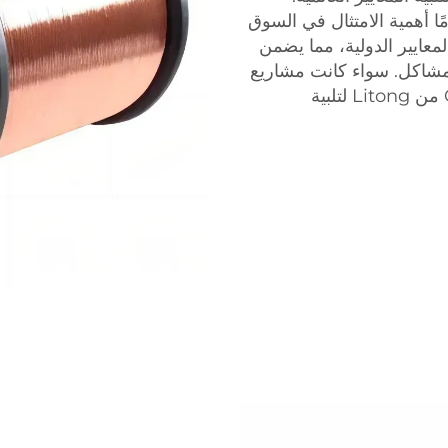
ك Ccam، فإننا ندرك تمامًا أهمية الامتثال في السوق
المعايير الدولية، مما يضمن
مشاكل. سواء كانت مشاريع
محلية أو دولية، يمكنك الاعتماد على أسلاك Ccam من Litong لتلبية