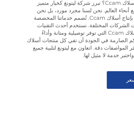
هل تبحث عن مورد موثوق لأسلاك Ccam؟ تبرز شركة ليتونغ كخيار متميز
أنحاء العالم. نحن لسنا مجرد مورد، بل نحن
مصنعون لدينا معرفة متعمقة بإنتاج أسلاك Ccam. تُصمم خدماتنا المخصصة
ية احتياجات الشركات المختلفة. نستخدم أحدث التقنيات
والمواد عالية الجودة لإنتاج أسلاك Ccam التي توفر توصيلية ومتانة وأداءً
م الصارمة في الجودة أن تفي كل منتجات أسلاك
بأكثر المواصفات دقة. اتعاون مع ليتونغ لتلبية جميع
عر