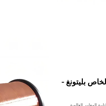
ن جريء: سلك ccam الخاص بليتونغ -
تصميم أسلاك Ccam الخاصة بشركة Litong لتلبية المعايير العالمية.