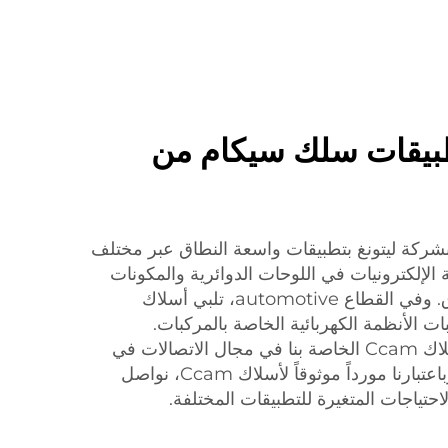
بيقات سلك سيكام من
 Ccam الخاصة بشركة ليتونغ بتطبيقات واسعة النطاق عبر مختلف
الإلكترونيات في اللوحات الدوائرية والمكونات
الكهربائية نظراً لأدائها الموثوق. وفي القطاع automotive، تلبي أسلاك
لبات الأنظمة الكهربائية الخاصة بالمركبات.
وبالإضافة إلى ذلك، تسهم أسلاك Ccam الخاصة بنا في مجال الاتصالات في
ضمان نقل إشارات مستقر. وباعتبارنا مورداً موثوقاً لأسلاك Ccam، نواصل
لاحتياجات المتغيرة للتطبيقات المختلفة.