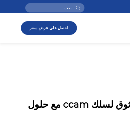
احصل على عرض سعر
ليتونغ - مزود موثوق لسلك ccam مع حلول