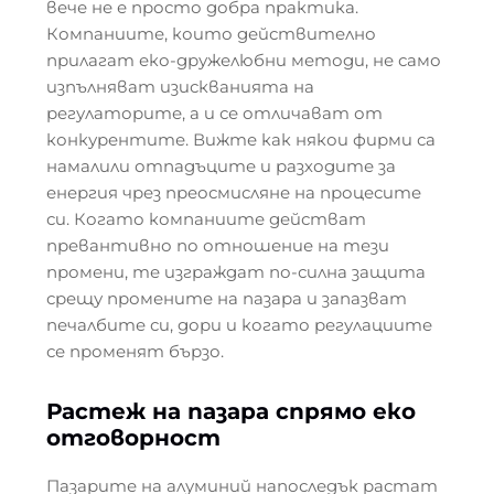
вече не е просто добра практика.
Компаниите, които действително
прилагат еко-дружелюбни методи, не само
изпълняват изискванията на
регулаторите, а и се отличават от
конкурентите. Вижте как някои фирми са
намалили отпадъците и разходите за
енергия чрез преосмисляне на процесите
си. Когато компаниите действат
превантивно по отношение на тези
промени, те изграждат по-силна защита
срещу промените на пазара и запазват
печалбите си, дори и когато регулациите
се променят бързо.
Растеж на пазара спрямо еко
отговорност
Пазарите на алуминий напоследък растат