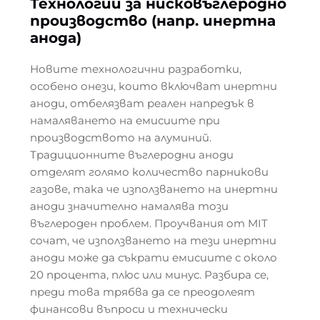
Технологии за нисковъглеродно
производство (напр. инертна
анода)
Новите технологични разработки,
особено онези, които включват инертни
аноди, отбелязват реален напредък в
намаляването на емисиите при
производството на алуминий.
Традиционните въглеродни аноди
отделят голямо количество парникови
газове, така че използването на инертни
аноди значително намалява този
въглероден проблем. Проучвания от MIT
сочат, че използването на тези инертни
аноди може да съкрати емисиите с около
20 процента, плюс или минус. Разбира се,
преди това трябва да се преодолеят
финансови въпроси и технически