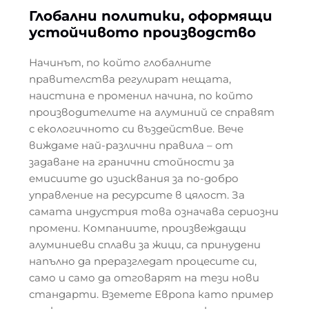
Глобални политики, оформящи
устойчивото производство
Начинът, по който глобалните
правителства регулират нещата,
наистина е променил начина, по който
производителите на алуминий се справят
с екологичното си въздействие. Вече
виждаме най-различни правила – от
задаване на гранични стойности за
емисиите до изисквания за по-добро
управление на ресурсите в цялост. За
самата индустрия това означава сериозни
промени. Компаниите, произвеждащи
алуминиеви сплави за жици, са принудени
напълно да преразгледат процесите си,
само и само да отговарят на тези нови
стандарти. Вземете Европа като пример