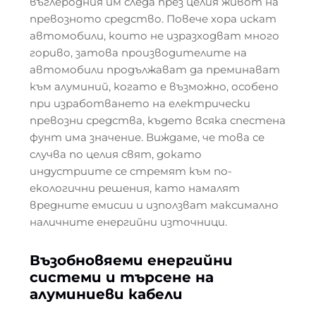
въглеродния им следа през целия живот на
превозното средство. Повече хора искат
автомобили, които не изразходват много
гориво, затова производителите на
автомобили продължават да преминават
към алуминий, когато е възможно, особено
при изработването на електрически
превозни средства, където всяка спестена
фунт има значение. Виждаме, че това се
случва по целия свят, докато
индустриите се стремят към по-
екологични решения, като намалят
вредните емисии и използват максимално
наличните енергийни източници.
Възобновяеми енергийни
системи и търсене на
алуминиеви кабели