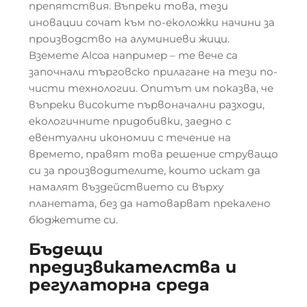
препятствия. Въпреки това, тези
иновации сочат към по-еколожки начини за
производство на алуминиеви жици.
Вземете Alcoa например – те вече са
започнали търговско прилагане на тези по-
чисти технологии. Опитът им показва, че
въпреки високите първоначални разходи,
екологичните придобивки, заедно с
евентуални икономии с течение на
времето, правят това решение струващо
си за производителите, които искат да
намалят въздействието си върху
планетата, без да натоварват прекалено
бюджетите си.
Бъдещи
предизвикателства и
регулаторна среда