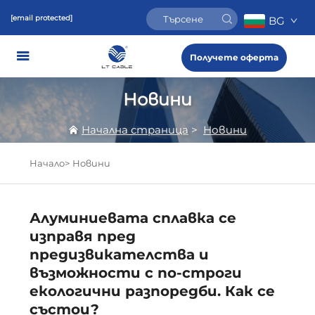
[email protected]
BG
Получете оферта
Новини
Начална страница
>
Новини
Начало>
Новини
Алуминиевата сплавка се
изправя пред
предизвикателства и
възможности с по-строги
екологични разпоредби. Как се
състои?