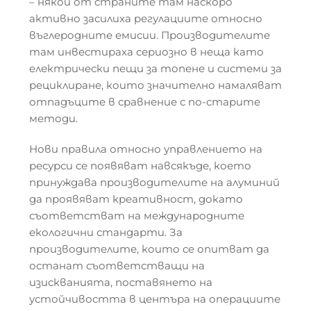
– някои от страните там наскоро
активно засилиха регулациите относно
въглеродните емисии. Производителите
там инвестираха сериозно в неща като
електрически пещи за топене и системи за
рециклиране, които значително намаляват
отпадъците в сравнение с по-старите
методи.
Нови правила относно управлението на
ресурси се появяват навсякъде, което
принуждава производителите на алуминий
да проявяват креативност, докато
съответстват на международните
екологични стандарти. За
производителите, които се опитват да
останат съответстващи на
изискванията, поставянето на
устойчивостта в центъра на операциите