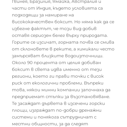
Гвинея, Бразилия, Ямайка, Австралия и
части от Индия, където условията са
подходящи за намиране на
висококачествен боксит. Но няма как да се
избегне фактът, че този вид добив
оставя сериозен белег върху природата.
Горите се изсичат, горната почва се смива
от склоновете в реките, а химикали често
замърсяват близките водоизточници.
Около 90 процента от целия добиван
боксит в света идва именно от тези
региони, което ги прави точки с висок
риск от екологични проблеми. Въпреки
това, някои минни компании започнаха да
предприемат стъпки за възстановяване.
Те засаждат дървета в изсечени горски
площи, изграждат по-добри дренажни
системи и понякога сътрудничат с
местни общности, за да следят