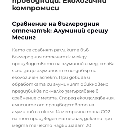
проводници: Екологични
компромиси
Сравнение на въглеродния
отпечатък: Алуминий срещу
Месинг
Като се сравнят разликите във
въглеродния отпечатък между
производството на алуминий и мед, става
ясно защо алуминият е по-добър по
екологичен аспект. При добива и
обработката си алуминият обикновено
предизвиква по-малко замърсяване в
сравнение с медта. Според екоизследвания,
емисиите от производството на
алуминий са около 14 метрични тона CO2
на тон произведен материал, докато при
медта те често надвишават 20