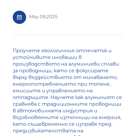
May 09,2025
Проучете екологичния отпечатък и
устойчивите иновации в
производството на алуминиеви сплави
за проводници, като се фокусирате
върху въздействието от минаването,
енергопотреблението при топене,
емисиите и управлението на
отпадъците. Научете как алуминият се
сравнява с традиционните проводници
в автомобилната индустрия и
възобновяемите източници на енергия,
като същевременно се изправя пред
предизвикателствата на