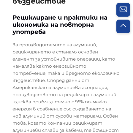
въздействие
Рециклиране и практики на
икономика на повторна
употреба
За производителите на алуминий,
рециклирането е станало основен
елемент за устойчивите операции, като
намалява както енергийното
потребление, така и вредното екологично
въздействие. Според данни от
Американската алуминиева асоциация,
производството на рециклиран алуминий
изисква приблизително с 95% по-малко
енергия в сравнение със създаването на
нов алуминий от сурови материали. Освен
това, когато компании рециклират
алуминиеви сплави за кабели, те всъщност