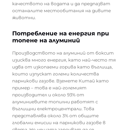
качеството на водата и да предпазват
останалите местообитания на дивите
животни.
Потребление на енергия при
топене на алуминий
Производството на алуминий от боксит
изисква много енергия, като най-често тя
идва от изкопаеми горива като въглища,
които изпускат големи количества
парникови газове. Вземете Китай като
пример – това е най-големият
производител и около 93% от
алуминиевите топилни работят с
въглищни електроцентрали. Това
представлява около 3% от общите
глобални емисии на парникови газове в
света. Но нещата започват да се