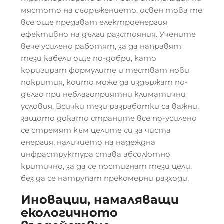
мястото на съоръжението, освен това те
все още предават електроенергия
ефективно на дълги разстояния. Учените
вече усилено работят, за да направят
тези кабели още по-добри, като
коригират формулите и тестват нови
покрития, които може да издържат по-
дълго при неблагоприятни климатични
условия. Всички тези разработки са важни,
защото докато страните все по-усилено
се стремят към целите си за чиста
енергия, наличието на надеждна
инфраструктура става абсолютно
критично, за да се постигнат тези цели,
без да се натрупат прекомерни разходи.
Иновации, намаляващи
екологичното