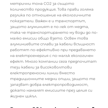
метрични тона CO2 за същото
количество продукция. Това прави голяма
разлика по отношение на екологичните
показатели. Важен е и транспортът,
защото алуминият е по-лек от медта,
така че транспортирането му води до по-
малко емисии общо взето. Освен това
алуминиевите сплави за кабели всъщност
работят по-ефективно при предаването
на електроенергия с по-малък екологичен
ефект. Много компании сега предпочитат
тези кабели за високоволтови
електропреносни линии вместо
традиционните медни опции, защото те
запазват добра електропроводимост,
докато намалят емисиите през целия си
жизнен цикъл.