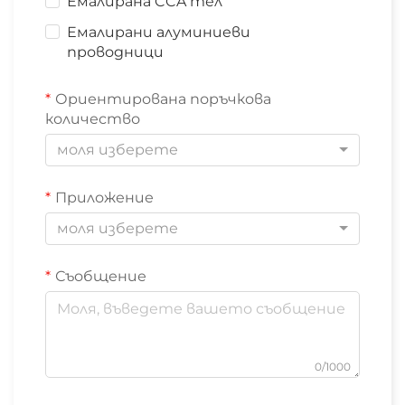
Емалирана CCA тел
Емалирани алуминиеви
проводници
Ориентирована поръчкова
количество
моля изберете
Приложение
моля изберете
Съобщение
0/1000