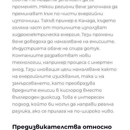
променят. Някои региони вече започнаха да
преминават към по-чисти енергийни
източници. Такъв пример е Канада, където
голяма част от топилните използват
хидроелектрическа енергия. Тези промени
вече доведоха до намаляване на емисиите.
Индустрията обаче не спира дотук.
Компаниите разработват нови
технологии, например процеса с инертен
анод. Тази иновация цели намаляване както
на енергийните изисквания, така и на
замърсяването, като преобразува
вредните емисии в кислород вместо
въглероден диоксид. Това е интересен
подход, който би могъл да направи реална
разлика, ако се прилага на по-широко ниво.
Предизвикателства относно