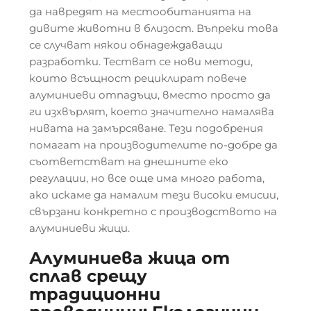
да навредят на местообитанията на
дивите животни в близост. Въпреки това
се случват някои обнадеждаващи
разработки. Тестват се нови методи,
които всъщност рециклират повече
алуминиеви отпадъци, вместо просто да
ги изхвърлят, което значително намалява
нивата на замърсяване. Тези подобрения
помагат на производителите по-добре да
съответстват на днешните еко
регулации, но все още има много работа,
ако искаме да намалим тези високи емисии,
свързани конкретно с производството на
алуминиеви жици.
Алуминиева жица от
сплав срещу
традиционни