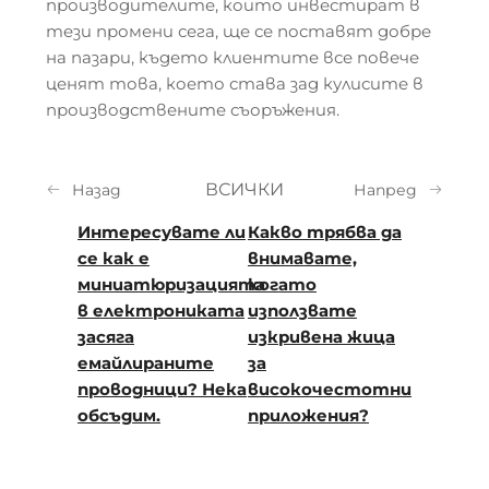
производителите, които инвестират в
тези промени сега, ще се поставят добре
на пазари, където клиентите все повече
ценят това, което става зад кулисите в
производствените съоръжения.
ВСИЧКИ
Назад
Напред
Интересувате ли
Какво трябва да
се как е
внимавате,
миниатюризацията
когато
в електрониката
използвате
засяга
изкривена жица
емайлираните
за
проводници? Нека
високочестотни
обсъдим.
приложения?