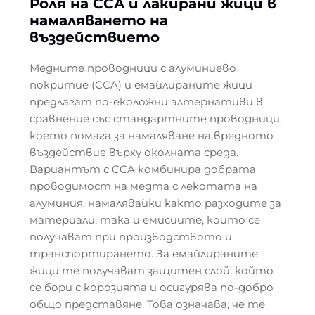
Роля на CCA и лакирани жици в
намаляването на
въздействието
Медните проводници с алуминиево
покритие (CCA) и емайлираните жици
предлагат по-еколожни алтернативи в
сравнение със стандартните проводници,
което помага за намаляване на вредното
въздействие върху околната среда.
Вариантът с CCA комбинира добрата
проводимост на медта с лекотата на
алуминия, намалявайки както разходите за
материали, така и емисиите, които се
получават при производството и
транспортирането. За емайлираните
жици те получават защитен слой, който
се бори с корозията и осигурява по-добро
общо представяне. Това означава, че те