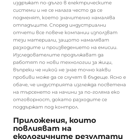
издръжат по-дълго в електрическите
системи и не се налага често да се
подменят, което значително намалява
отпадъците. Според индустриални
отчети все повече компании използват
тези материали, защото намаляват
разходите и произведението на емисии.
Изследователите продължават да
работят по нови технологии за жици,
въпреки че никой не знае точно какви
пробиви може да се случят в бъдеще. Ясно е
обаче, че индустрията изглежда посветена
на търсенето на начини за по-голяма еко
отговорност, докато разходите се
поддържат под контрол.
Приложения, които
повлияват на
екологичните резултати