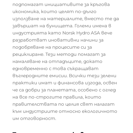
подпомагат инициативите за кръгова
икономика, които целят по-дълго
използване на материалите, вместо те да
завършат на бунищета. Големи имена в
индустрията като Norsk Hydro ASA вече
разработват иновативни начини за
подобряване на процесите си за
рециклиране. Тези методи помагат за
намаляване на отпадъците, докато
едновременно с това съкращават
въглеродните емисии. Всички тези зелени
практики имат и финансова изгода, освен
че са добри за планетата, особено с оглед
на все по-строгите правила, които
правителствата по целия свят налагат
към индустриите относно екологичното
им отговорност.