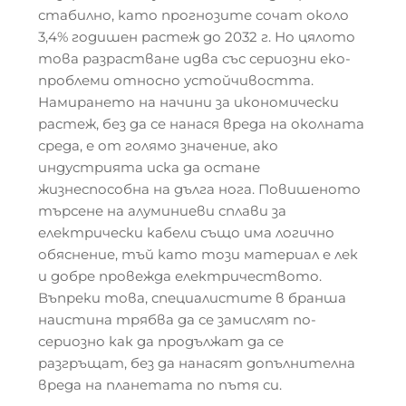
стабилно, като прогнозите сочат около
3,4% годишен растеж до 2032 г. Но цялото
това разрастване идва със сериозни еко-
проблеми относно устойчивостта.
Намирането на начини за икономически
растеж, без да се нанася вреда на околната
среда, е от голямо значение, ако
индустрията иска да остане
жизнеспособна на дълга нога. Повишеното
търсене на алуминиеви сплави за
електрически кабели също има логично
обяснение, тъй като този материал е лек
и добре провежда електричеството.
Въпреки това, специалистите в бранша
наистина трябва да се замислят по-
сериозно как да продължат да се
разгръщат, без да нанасят допълнителна
вреда на планетата по пътя си.