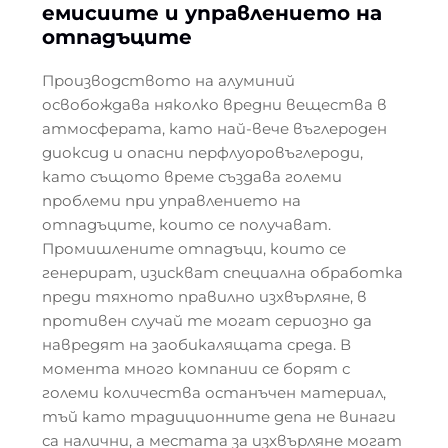
емисиите и управлението на
отпадъците
Производството на алуминий
освобождава няколко вредни вещества в
атмосферата, като най-вече въглероден
диоксид и опасни перфлуоровъглероди,
като същото време създава големи
проблеми при управлението на
отпадъците, които се получават.
Промишлените отпадъци, които се
генерират, изискват специална обработка
преди тяхното правилно изхвърляне, в
противен случай те могат сериозно да
навредят на заобикалящата среда. В
момента много компании се борят с
големи количества останъчен материал,
тъй като традиционните депа не винаги
са налични, а местата за изхвърляне могат