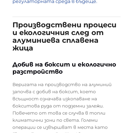
регулаторната среда в бъдеще.
Производствени процеси
и екологичния след от
алуминиева сплавена
жица
Добив на боксит и екологично
разстройство
Веригата на производство на алуминий
започва с добив на боксит, което
всъщност означава изкопаване на
бокситова руда от подземни залежи.
Повечето от това се случва в топли
климатични зони по света. Големи
операции се извършват в места като