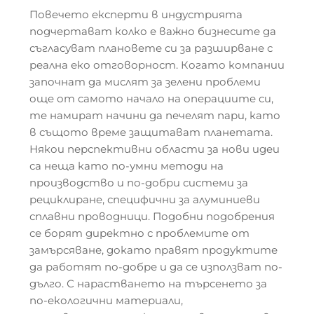
Повечето експерти в индустрията
подчертават колко е важно бизнесите да
съгласуват плановете си за разширване с
реална еко отговорност. Когато компании
започнат да мислят за зелени проблеми
още от самото начало на операциите си,
те намират начини да печелят пари, като
в същото време защитават планетата.
Някои перспективни области за нови идеи
са неща като по-умни методи на
производство и по-добри системи за
рециклиране, специфични за алуминиеви
сплавни проводници. Подобни подобрения
се борят директно с проблемите от
замърсяване, докато правят продуктите
да работят по-добре и да се използват по-
дълго. С нарастването на търсенето за
по-екологични материали,