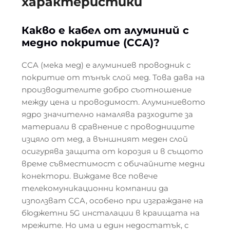
характеристики
Какво е кабел от алуминий с
медно покритие (CCA)?
CCA (мека мед) е алуминиев проводник с
покритие от тънък слой мед. Това дава на
производителите добро съотношение
между цена и проводимост. Алуминиевото
ядро значително намалява разходите за
материали в сравнение с проводниците
изцяло от мед, а външният меден слой
осигурява защита от корозия и в същото
време съвместимост с обичайните медни
конектори. Виждаме все повече
телекомуникационни компании да
използват CCA, особено при изграждане на
бюджетни 5G инсталации в краищата на
мрежите. Но има и един недостатък, с