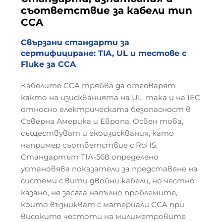
съответствие за кабели тип
CCA
Свързани стандарти за
сертифициране: TIA, UL и тестове с
Fluke за CCA
Кабелите CCA трябва да отговарят
както на изискванията на UL, така и на IEC
относно електрическата безопасност в
Северна Америка и Европа. Освен това,
съществуват и екоизисквания, като
например съответствие с RoHS.
Стандартът TIA-568 определено
установява показатели за представяне на
системи с вити двойни кабели, но честно
казано, не засяга напълно проблемите,
които възникват с материали CCA при
високите честоти на милиметровите