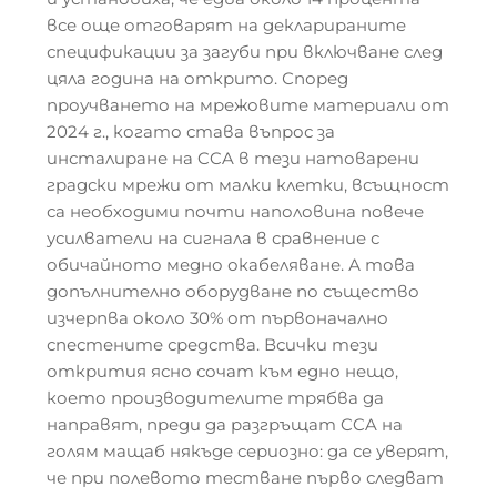
все още отговарят на декларираните
спецификации за загуби при включване след
цяла година на открито. Според
проучването на мрежовите материали от
2024 г., когато става въпрос за
инсталиране на CCA в тези натоварени
градски мрежи от малки клетки, всъщност
са необходими почти наполовина повече
усилватели на сигнала в сравнение с
обичайното медно окабеляване. А това
допълнително оборудване по същество
изчерпва около 30% от първоначално
спестените средства. Всички тези
открития ясно сочат към едно нещо,
което производителите трябва да
направят, преди да разгръщат CCA на
голям мащаб някъде сериозно: да се уверят,
че при полевото тестване първо следват