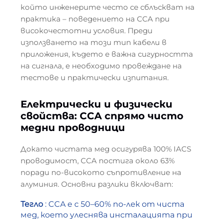
който инженерите често се сблъскват на
практика – поведението на CCA при
високочестотни условия. Преди
използването на този тип кабели в
приложения, където е важна сигурността
на сигнала, е необходимо провеждане на
тестове и практически изпитания.
Електрически и физически
свойства: CCA спрямо чисто
медни проводници
Докато чистата мед осигурява 100% IACS
проводимост, CCA постига около 63%
поради по-високото съпротивление на
алуминия. Основни разлики включват:
Тегло
: CCA е с 50–60% по-лек от чиста
мед, което улеснява инсталацията при