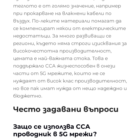
теглото е от голямо значение, например
при прокарване на влакнени кабели по
въздух. По-леките материали помагат да
се компенсират някои от електрическите
недостатъци. За много развиващи се
региони, където няма строги изисквания за
високочестотна производителност,
цената е най-важната стока. Това е
поддържало CCA жизнеспособен в онези
части от 5G мрежите, които не се
нуждаят от висок клас производителност,
но все пак имат нужда от нещо надеждно и
бюджетно.
Често задавани въпроси
Защо се използва CCA
проводник в 5G мрежи?