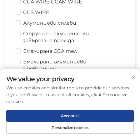
CCA WIRE CCAM WIRE
CCS WIRE
Алуминиеви сплави
Струни с наклонена или
завъртана прежда
Емалирана CCA тел
Емалирани алуминиеви
проводници
We value your privacy
Ориентирована поръчкова
We use cookies and similar tools to provide our services.
количество
If you don't want to accept all cookies, click Personalize
cookies.
моля изберете
Accept all
Приложение
Personalize cookies
моля изберете
Начална
Продукт
За
Контакти