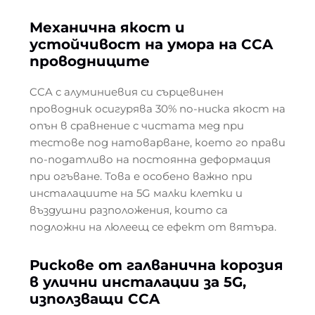
Механична якост и
устойчивост на умора на CCA
проводниците
CCA с алуминиевия си сърцевинен
проводник осигурява 30% по-ниска якост на
опън в сравнение с чистата мед при
тестове под натоварване, което го прави
по-податливо на постоянна деформация
при огъване. Това е особено важно при
инсталациите на 5G малки клетки и
въздушни разположения, които са
подложни на люлеещ се ефект от вятъра.
Рискове от галванична корозия
в улични инсталации за 5G,
използващи CCA