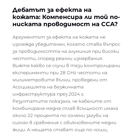
Дебатът за ефекта на
кожата: Компенсира ли той по-
ниската проводимост на CCA?
Аргументът за ефекта на кожата не
изглежда убедителен, когато става въпрос
за проводимостта на алуминия при високи
честоти, според реални измервания.
Вижте какво се случи в тези контролирани
експерименти при 28 GHz честоти на
милиметровите вълни, проведени от
Асоциацията на безжичната
инфраструктура през 2024 г.
Резултатите показаха, че кабелите от
комбинирана медна сплав всъщност имаха
около 22 процента по-големи загуби на
сигнал в сравнение с обикновените медни
жици. А нещата стават още по-лоши,