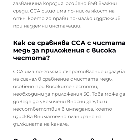
галванична корозия, особено във влажни
среди. CCA също има по-ниска якост на
опън, което го прави по-малко издръжлив
при надземни инсталации.
Как се сравнява CCA с чистата
медь за приложения с висока
честота?
CCA има по-голямо съпротивление и загуба
на сигнал в сравнение с чистата медь,
особено при високите честоти,
необходими за приложения 5G. Това може да
доведе до увеличени вносни загуби и
несъответствия в импеданса, което
изисква внимателно планиране на
дължината на канала.