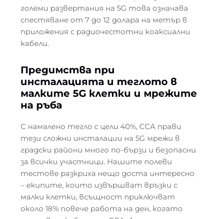
големи развертания на 5G това означава
спестяване от 7 до 12 долара на метър в
приложения с радиочестотни коаксиални
кабели.
Предимства при
инсталацията и теглото в
малките 5G клетки и мрежите
на ръба
С намалено тегло с цели 40%, CCA прави
тези сложни инсталации на 5G мрежи в
градски райони много по-бързи и безопасни
за всички участници. Нашите полеви
тестове разкриха нещо доста интересно
– екипите, които извършват връзки с
малки клетки, всъщност приключват
около 18% повече работа на ден, когато