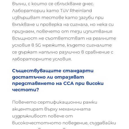
вълни, с които се сблъскваме днес.
Лаборатории като TüV Rheinland
извършват тестове като загуби при
вмъкване и проверка на сигнала, но нека си
признаем, повечето от тези изпитвания
всъщност не съответстват на реалните
условия в 5G мрежите, където сигналите
се държат напълно различно в сравнение с
лабораторните условия.
Съществуващите стандарти
достатъчно ли отразяват
представянето на CCA при високи
честоти?
Повечето сертификационни рамки
акцентират върху механичната
издръжливост повече от
високочестотното поведение, създавайки