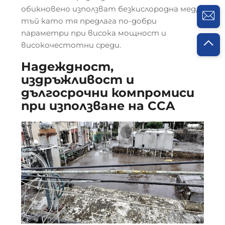
обикновено използват безкислородна мед,
тъй като тя предлага по-добри
параметри при висока мощност и
високочестотни среди.
Надеждност,
издръжливост и
дългосрочни компромиси
при използване на CCA