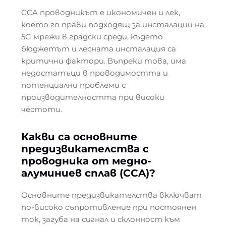
CCA проводникът е икономичен и лек,
което го прави подходящ за инсталации на
5G мрежи в градски среди, където
бюджетът и лесната инсталация са
критични фактори. Въпреки това, има
недостатъци в проводимостта и
потенциални проблеми с
производителността при високи
честоти.
Какви са основните
предизвикателства с
проводника от медно-
алуминиев сплав (CCA)?
Основните предизвикателства включват
по-високо съпротивление при постоянен
ток, загуба на сигнал и склонност към