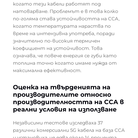
когато тези кабели работят под
натоварване. Проблемът е в това колко
по-голяма става устойчивостта на CCA,
когато температурата нараства по
време на интензивна употреба, поради
значително по-високия термичен
коефициент на устойчивост. Това
означава, че повече енергия се губи като
топлина точно когато имаме нужда от
максимална ефективност.
Оценка на твърденията на
производителите относно
производителността на CCA в
реални условия на използване
Независими тестове изследваха 37
различни комерсиални 5G кабела на база CCA
и установиха, че едва около 14 процента