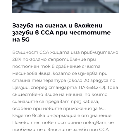
Загуба на сигнал и вложени
загуби в CCA при честотите
на 5G
Всъщност CCA жицата има приблизително
28% по-голямо съпротивление при
постоянен ток в сравнение с чиста
месингова жица, когато се измерва при
стайна температура (около 20 градуса по
Целзий, според стандарта TIA-568.2-D). Това
съществено влияе на начина, по който
сигналите се предават през кабела,
особено при новите приложения за 5G,
където всяка информация е от значение.
Полеви тестове постоянно показват, че
проблемите с вносните загуби при CCA