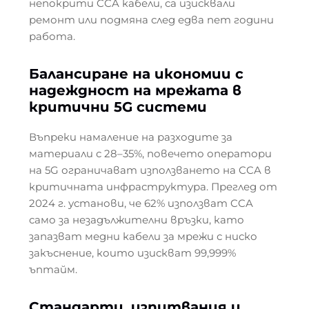
непокрити CCA кабели, са изисквали
ремонт или подмяна след едва пет години
работа.
Балансиране на икономии с
надеждност на мрежата в
критични 5G системи
Въпреки намаление на разходите за
материали с 28–35%, повечето оператори
на 5G ограничават използването на CCA в
критичната инфраструктура. Преглед от
2024 г. установи, че 62% използват CCA
само за незадължителни връзки, като
запазват медни кабели за мрежи с ниско
закъснение, които изискват 99,999%
ъптайм.
Стандарти, изпитвания и