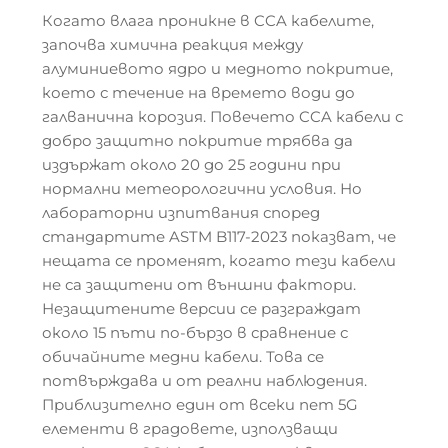
Когато влага проникне в CCA кабелите,
започва химична реакция между
алуминиевото ядро и медното покритие,
което с течение на времето води до
галванична корозия. Повечето CCA кабели с
добро защитно покритие трябва да
издържат около 20 до 25 години при
нормални метеорологични условия. Но
лабораторни изпитвания според
стандартите ASTM B117-2023 показват, че
нещата се променят, когато тези кабели
не са защитени от външни фактори.
Незащитените версии се разграждат
около 15 пъти по-бързо в сравнение с
обичайните медни кабели. Това се
потвърждава и от реални наблюдения.
Приблизително един от всеки пет 5G
елементи в градовете, използващи