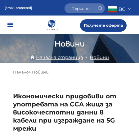
[email protected]
BG
Получете оферта
Новини
Начална страница
>
Новини
Начало>
Новини
Икономически придобиви от
употребата на CCA жица за
високочестотни данни в
кабели при изграждане на 5G
мрежи