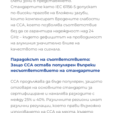
слепи зони в представянето.
Стандартите като IEC 61156-5 допускат
по-високи прагове на вложени загуби,
които компенсират вродените слабости
на CCA, което позволява съответствие
без да се гарантира надеждност над 24
GHz – където дефицитът на проводимост
на алуминия значително влияе на
качеството на сигнала.
Парадоксът на съответствието:
Защо CCA остава популярен въпреки
несъответствието на стандартите
CCA продължава да бъде популярен, защото
отговаря на основните стандарти за
сертифициране и намалява разходите с
между 25% и 40%. Различните региони имат
различни регулации, което прави възможно
използването на CCA на места, където