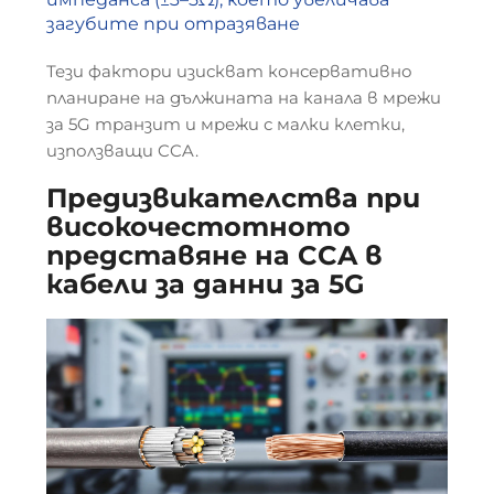
загубите при отразяване
Тези фактори изискват консервативно
планиране на дължината на канала в мрежи
за 5G транзит и мрежи с малки клетки,
използващи CCA.
Предизвикателства при
високочестотното
представяне на CCA в
кабели за данни за 5G