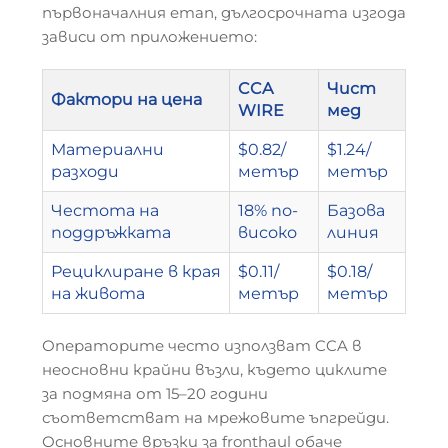
първоначалния етап, дългосрочната изгода
зависи от приложението:
CCA
Чист
Фактори на цена
WIRE
мед
Материални
$0.82/
$1.24/
разходи
метър
метър
Честота на
18% по-
Базова
поддръжката
високо
линия
Рециклиране в края
$0.11/
$0.18/
на живота
метър
метър
Операторите често използват CCA в
неосновни крайни възли, където циклите
за подмяна от 15–20 години
съответстват на мрежовите ъпгрейди.
Основните връзки за fronthaul обаче