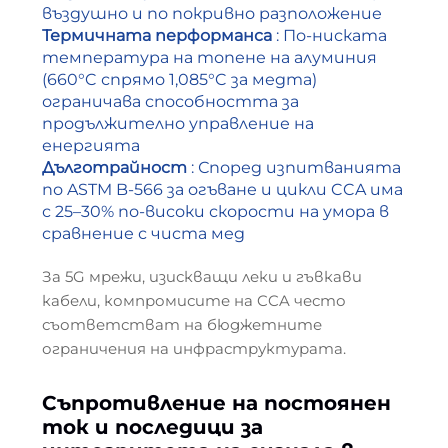
въздушно и по покривно разположение
Термичната перформанса
: По-ниската
температура на топене на алуминия
(660°C спрямо 1,085°C за медта)
ограничава способността за
продължително управление на
енергията
Дълготрайност
: Според изпитванията
по ASTM B-566 за огъване и цикли CCA има
с 25–30% по-високи скорости на умора в
сравнение с чиста мед
За 5G мрежи, изискващи леки и гъвкави
кабели, компромисите на CCA често
съответстват на бюджетните
ограничения на инфраструктурата.
Съпротивление на постоянен
ток и последици за