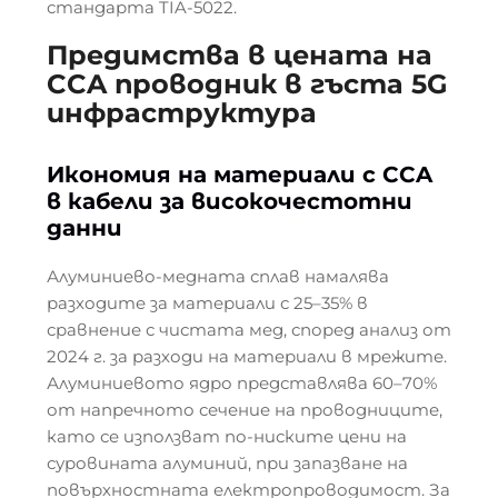
стандарта TIA-5022.
Предимства в цената на
CCA проводник в гъста 5G
инфраструктура
Икономия на материали с CCA
в кабели за високочестотни
данни
Алуминиево-медната сплав намалява
разходите за материали с 25–35% в
сравнение с чистата мед, според анализ от
2024 г. за разходи на материали в мрежите.
Алуминиевото ядро представлява 60–70%
от напречното сечение на проводниците,
като се използват по-ниските цени на
суровината алуминий, при запазване на
повърхностната електропроводимост. За