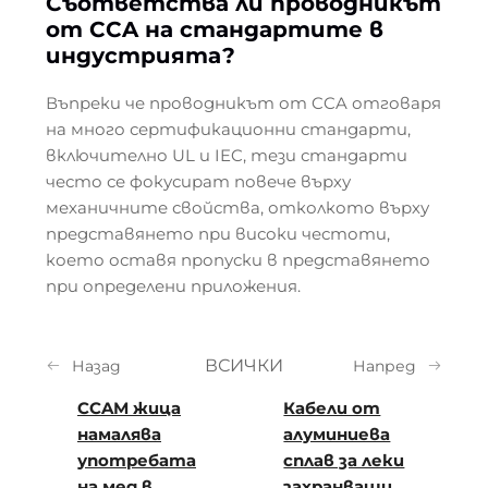
Съответства ли проводникът
от CCA на стандартите в
индустрията?
Въпреки че проводникът от CCA отговаря
на много сертификационни стандарти,
включително UL и IEC, тези стандарти
често се фокусират повече върху
механичните свойства, отколкото върху
представянето при високи честоти,
което оставя пропуски в представянето
при определени приложения.
ВСИЧКИ
Назад
Напред
CCAМ жица
Кабели от
намалява
алуминиева
употребата
сплав за леки
на мед в
захранващи