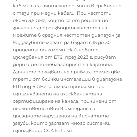
кабели са значително по-лоши в сравнение
с тези при медни кабели. При честоти
около 3,5 GHz, които са от решаващо
значение за производителността на
мрежите в средния честотен диапазон за
5G, загубите могат да бъдат с 15 до 30
процента по-големи. Най-новите
изследвания от ETSI през 2023 г. рисуват
дори още по-неблагоприятна картина.
Данните показват, че приблизително две
трети от всички инсталации в диапазона
FR1 под 6 GHz са имали проблеми при
изпълняването на изискванията за
сертифициране на канала, причинени от
несъответствия в импеданса и
досадните нарушения на върнатите
загуби, които засягат много системи,
използващи CCA кабели.