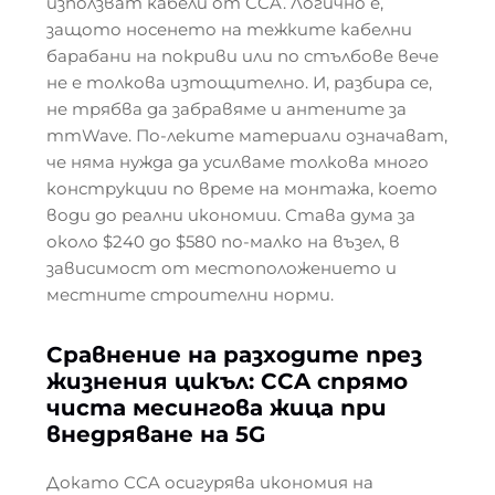
използват кабели от CCA. Логично е,
защото носенето на тежките кабелни
барабани на покриви или по стълбове вече
не е толкова изтощително. И, разбира се,
не трябва да забравяме и антените за
mmWave. По-леките материали означават,
че няма нужда да усилваме толкова много
конструкции по време на монтажа, което
води до реални икономии. Става дума за
около $240 до $580 по-малко на възел, в
зависимост от местоположението и
местните строителни норми.
Сравнение на разходите през
жизнения цикъл: CCA спрямо
чиста месингова жица при
внедряване на 5G
Докато CCA осигурява икономия на