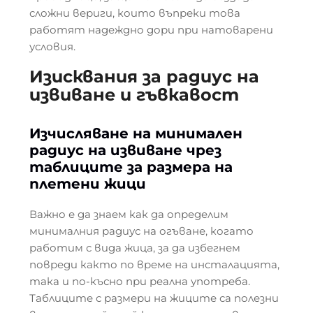
сложни вериги, които въпреки това
работят надеждно дори при натоварени
условия.
Изисквания за радиус на
извиване и гъвкавост
Изчисляване на минимален
радиус на извиване чрез
таблиците за размера на
плетени жици
Важно е да знаем как да определим
минималния радиус на огъване, когато
работим с вида жица, за да избегнем
повреди както по време на инсталацията,
така и по-късно при реална употреба.
Таблиците с размери на жиците са полезни