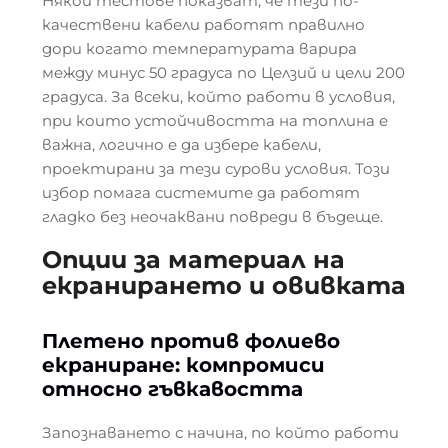
Някои тестове показват, че тези по-
качествени кабели работят правилно
дори когато температурата варира
между минус 50 градуса по Целзий и цели 200
градуса. За всеки, който работи в условия,
при които устойчивостта на топлина е
важна, логично е да избере кабели,
проектирани за тези сурови условия. Този
избор помага системите да работят
гладко без неочаквани повреди в бъдеще.
Опции за материал на
екранирането и овивката
Плетено против фолиево
екраниране: компромиси
относно гъвкавостта
Запознаването с начина, по който работи