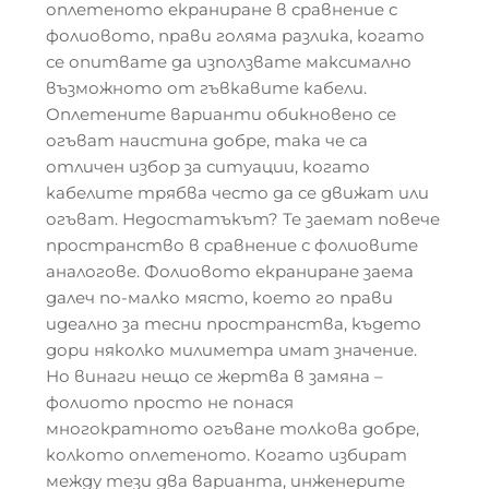
оплетеното екраниране в сравнение с
фолиовото, прави голяма разлика, когато
се опитвате да използвате максимално
възможното от гъвкавите кабели.
Оплетените варианти обикновено се
огъват наистина добре, така че са
отличен избор за ситуации, когато
кабелите трябва често да се движат или
огъват. Недостатъкът? Те заемат повече
пространство в сравнение с фолиовите
аналогове. Фолиовото екраниране заема
далеч по-малко място, което го прави
идеално за тесни пространства, където
дори няколко милиметра имат значение.
Но винаги нещо се жертва в замяна –
фолиото просто не понася
многократното огъване толкова добре,
колкото оплетеното. Когато избират
между тези два варианта, инженерите