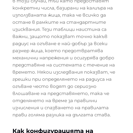
в този случай, тъй като предоставят
конкретни числа, базирани на калиъра на
използваната жица, така че всичко да
остане в рамките на стандартните
изисквания. Тези таблици наистина са
важни, защото показват точно какъв
радиус на огъване е най-добър за всеки
размер жица, което предотвратява
механични напрежения и осигурява добро
представяне на системата с течение на
времето. Някои изследвания показват, че
грешки при определянето на радиуса на
огъване често водят до сериозно
влошаване на представянето, така че
отделянето на време за правилни
изчисления и спазването на правилата
прави голяма разлика на дългата става.
Как конфигурацията на