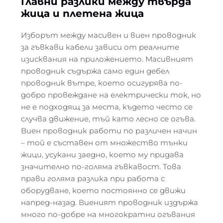
Главни разлики между твърда
жица и плетена жица
Изборът между масивен и виен проводник
за гъвкави кабели зависи от реалните
изисквания на приложението. Масивният
проводник съдържа само един дебел
проводник вътре, което осигурява по-
добро провеждане на електрически ток, но
не е подходящ за места, където често се
случва движение, тъй като лесно се огъва.
Виен проводник работи по различен начин
– той е съставен от множество тънки
жици, усукани заедно, което му придава
значително по-голяма гъвкавост. Това
прави голяма разлика при работа с
оборудване, което постоянно се движи
напред-назад. Виеният проводник издържа
много по-добре на многократни огъвания