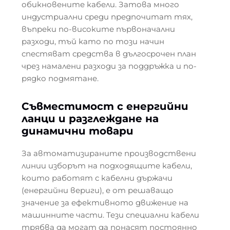
обикновените кабели. Затова много
индустриални среди предпочитат тях,
въпреки по-високите първоначални
разходи, тъй като по този начин
спестяват средства в дългосрочен план
чрез намалени разходи за поддръжка и по-
рядко подмятане.
Съвместимост с енергийни
ланци и разглеждане на
динамични товари
За автоматизираните производствени
линии изборът на подходящите кабели,
които работят с кабелни държачи
(енергийни вериги), е от решаващо
значение за ефективното движение на
машинните части. Тези специални кабели
трябва да могат да понасят постоянно