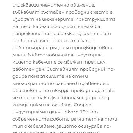
изискващи значително движение,
гъвкавият съставен проводник често е
изборът на инженерите. Конструкцията
на тези кабели всъщност намалява
напрежението при огъване, което е от
особено значение на места като
роботизирани ръце или производствени
линии в автомобилната индустрия,
където кабелите се движат през цял
работен ден. Съставният проводник по-
добре понася силите на опън и
многократното огъване в сравнение с
обикновените твърди проводници, така
че той остава функционален дори след
хиляди цикли на огъване. Според
индустриални данни около 70% от
съвременните роботи разчитат на този
тип окабеляване, защото осигурява по-