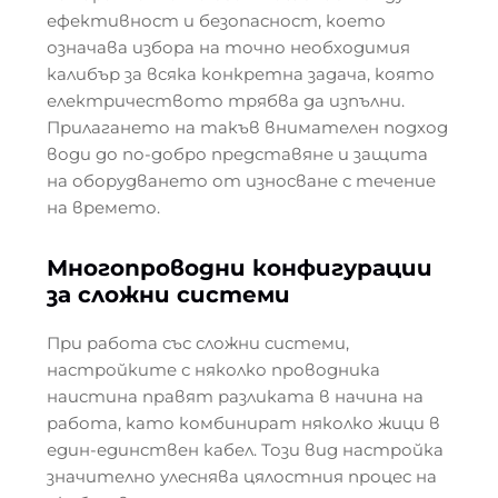
ефективност и безопасност, което
означава избора на точно необходимия
калибър за всяка конкретна задача, която
електричеството трябва да изпълни.
Прилагането на такъв внимателен подход
води до по-добро представяне и защита
на оборудването от износване с течение
на времето.
Многопроводни конфигурации
за сложни системи
При работа със сложни системи,
настройките с няколко проводника
наистина правят разликата в начина на
работа, като комбинират няколко жици в
един-единствен кабел. Този вид настройка
значително улеснява цялостния процес на