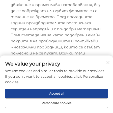
движение и променливи натоварвания, без
да се повреждат или губят формата си с
течение на времето. През последните
години производителите постигнаха
сериозен напредък и с по-добри материали.
Помислете за неща като подобрени емайл
покрития на проводниците и по-гъвкави
многожилни проводници, които се огъват
по-лесно и не се пукат. Всички тези
подобрения означават по-добро
We value your privacy
представяне на кабелните държачи всеки
We use cookies and similar tools to provide our services.
ден, дори при тежки индустриални условия,
If you don't want to accept all cookies, click Personalize
където простоите струват скъпо.
cookies.
Заводите, които разчитат на
непрекъснато производство, наистина
Accept all
печелят от тези подобрения.
Personalize cookies
Начална
Продукт
За
Контакти