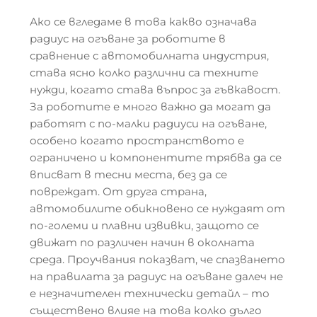
Ако се вгледаме в това какво означава
радиус на огъване за роботите в
сравнение с автомобилната индустрия,
става ясно колко различни са техните
нужди, когато става въпрос за гъвкавост.
За роботите е много важно да могат да
работят с по-малки радиуси на огъване,
особено когато пространството е
ограничено и компонентите трябва да се
вписват в тесни места, без да се
повреждат. От друга страна,
автомобилите обикновено се нуждаят от
по-големи и плавни извивки, защото се
движат по различен начин в околната
среда. Проучвания показват, че спазването
на правилата за радиус на огъване далеч не
е незначителен технически детайл – то
съществено влияе на това колко дълго