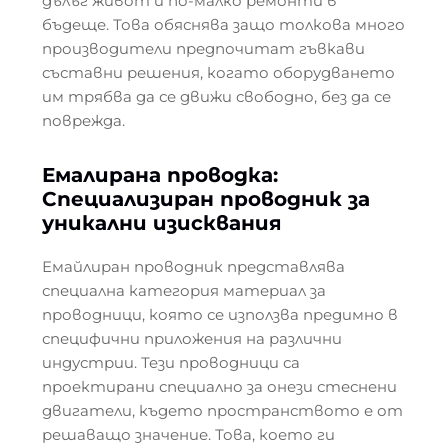
дълъг живот и по-малко ремонти в
бъдеще. Това обяснява защо толкова много
производители предпочитат гъвкави
съставни решения, когато оборудването
им трябва да се движи свободно, без да се
поврежда.
Емалирана проводка:
Специализиран проводник за
уникални изисквания
Емайлиран проводник представлява
специална категория материал за
проводници, която се използва предимно в
специфични приложения на различни
индустрии. Тези проводници са
проектирани специално за онези стеснени
двигатели, където пространството е от
решаващо значение. Това, което ги