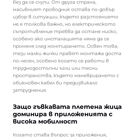
без да се счупи. От друга страна,
масивният проводник остава по-добър
избор в ситуации, където разстоянието
не е толкова важно, но електрическото
съпротивление трябва да остане ниско,
особено ако инсталацията няма да се
променя след монтирането. Освен това,
тези малки жички правят монтажа доста
по-лесен, особено когато се работи в
труднодостъпни ъгли или тесни
пространства, където маневрирането с
обикновен кабел би предизвикало
затруднения.
Защо гъвкавата плетена жица
доминира в приложенията с
висока мобилност
Когато става въпрос за приложения,