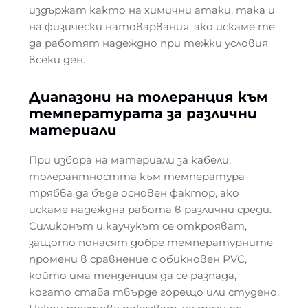
издържат както на химични атаки, така и
на физически натоварвания, ако искаме те
да работят надеждно при тежки условия
всеки ден.
Диапазони на толеранция към
температурата за различни
материали
При избора на материали за кабели,
толерантността към температура
трябва да бъде основен фактор, ако
искаме надеждна работа в различни среди.
Силиконът и каучукът се открояват,
защото понасят добре температурните
промени в сравнение с обикновен PVC,
който има тенденция да се разпада,
когато става твърде горещо или студено.