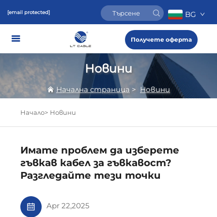
[email protected]
BG
Получете оферта
Новини
Начална страница
>
Новини
Начало>
Новини
Имате проблем да изберете
гъвкав кабел за гъвкавост?
Разгледайте тези точки
Apr 22,2025