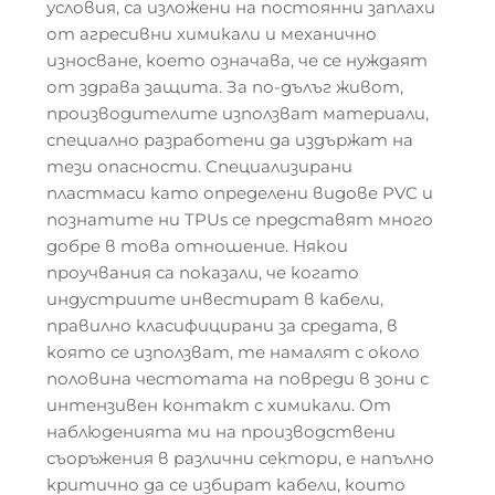
условия, са изложени на постоянни заплахи
от агресивни химикали и механично
износване, което означава, че се нуждаят
от здрава защита. За по-дълъг живот,
производителите използват материали,
специално разработени да издържат на
тези опасности. Специализирани
пластмаси като определени видове PVC и
познатите ни TPUs се представят много
добре в това отношение. Някои
проучвания са показали, че когато
индустриите инвестират в кабели,
правилно класифицирани за средата, в
която се използват, те намалят с около
половина честотата на повреди в зони с
интензивен контакт с химикали. От
наблюденията ми на производствени
съоръжения в различни сектори, е напълно
критично да се избират кабели, които