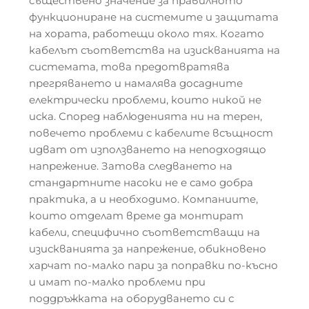
съществено значение за правилното
функциониране на системите и защитата
на хората, работещи около тях. Когато
кабелът съответства на изискванията на
системата, това предотвратява
прегряването и намалява досадните
електрически проблеми, които никой не
иска. Според наблюденията ни на терен,
повечето проблеми с кабелите всъщност
идват от използването на неподходящо
напрежение. Затова следването на
стандартните насоки не е само добра
практика, а и необходимо. Компаниите,
които отделат време да монтират
кабели, специфично съответстващи на
изискванията за напрежение, обикновено
харчат по-малко пари за поправки по-късно
и имат по-малко проблеми при
поддръжката на оборудването си с