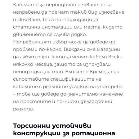
Кабелите за периодично огъване не са
направени да поемат такъв вид износване
и скъсване. Те са по-подходящи за
статични инсталации или места, където
движението се случва рядко.
Неправилният избор може да доведе до
проблеми по-късно. Виждали сме магазини
да губят пари, като заменят кабели всеки
няколко месеца, защото са използвали
неподходящия тип. Вложете време, за да
съпоставите спецификациите на
кабелите с реалните условия на употреба
– това ще доведе до значително намалене
на простоите и по-ниски дългосрочни
разходи.
Торсионни устойчиви
конструкции за ротационна