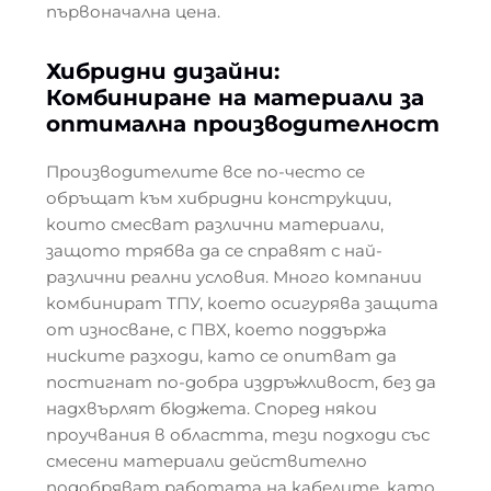
първоначална цена.
Хибридни дизайни:
Комбиниране на материали за
оптимална производителност
Производителите все по-често се
обръщат към хибридни конструкции,
които смесват различни материали,
защото трябва да се справят с най-
различни реални условия. Много компании
комбинират ТПУ, което осигурява защита
от износване, с ПВХ, което поддържа
ниските разходи, като се опитват да
постигнат по-добра издръжливост, без да
надхвърлят бюджета. Според някои
проучвания в областта, тези подходи със
смесени материали действително
подобряват работата на кабелите, като