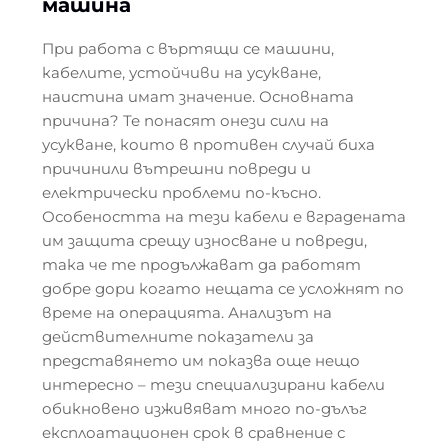
машина
При работа с въртящи се машини,
кабелите, устойчиви на усукване,
наистина имат значение. Основната
причина? Те понасят онези сили на
усукване, които в противен случай биха
причинили вътрешни повреди и
електрически проблеми по-късно.
Особеността на тези кабели е вградената
им защита срещу износване и повреди,
така че те продължават да работят
добре дори когато нещата се усложнят по
време на операцията. Анализът на
действителните показатели за
представянето им показва още нещо
интересно – тези специализирани кабели
обикновено изживяват много по-дълъг
експлоатационен срок в сравнение с