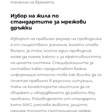
течение на времето.
Избор на жила по
стандартите за мрежови
дръжки
Изборът на правилен размер на проводника
е от съществено значение, когато става
въпрос за тока, който един проводник
може да поеме, както и за ефективността
на цялата система. Спецификациите за
съставен кабел предоставят важна
информация относно това как всичко да се
съчетае правилно в различни ситуации,
така че конекторите наистина да се
свържат и оборудването да работи без
проблеми. Ръководенето от стандарти
като AWG улеснява живота, защото
намира точното съотношение между