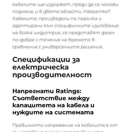
кабелите ще издържат, преди да се наложи
подмяна, и в двете области. Накратко?
Кабелите, произведени по поръчка и
адаптирани към специфичните изисквания
на всяка индустрия, се представят далеч
по-добре с течение на времето в
сравнение с универсалните решения.
Спецификации за
електрическа
производителност
Напрегнати Ratings:
Съответствие между
капацитета на кабела и
нуждите на системата
Правилното напрежение на кабелите е от