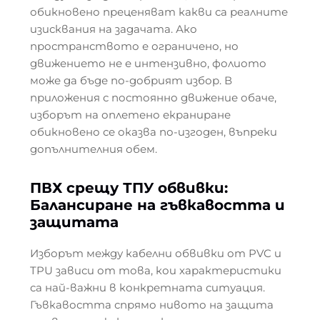
обикновено преценяват какви са реалните
изисквания на задачата. Ако
пространството е ограничено, но
движението не е интензивно, фолиото
може да бъде по-добрият избор. В
приложения с постоянно движение обаче,
изборът на оплетено екраниране
обикновено се оказва по-изгоден, въпреки
допълнителния обем.
ПВХ срещу ТПУ обвивки:
Балансиране на гъвкавостта и
защитата
Изборът между кабелни обвивки от PVC и
TPU зависи от това, кои характеристики
са най-важни в конкретната ситуация.
Гъвкавостта спрямо нивото на защита