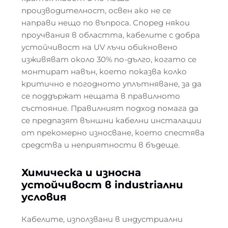
производителност, освен ако не се
направи нещо по въпроса. Според някои
проучвания в областта, кабелите с добра
устойчивост на UV лъчи обикновено
изживяват около 30% по-дълго, когато се
монтират навън, което показва колко
критично е погодното уплътняване, за да
се поддържат нещата в правилното
състояние. Правилният подход помага да
се предпазят външни кабелни инсталации
от прекомерно износване, което спестява
средства и неприятности в бъдеще.
Химическа и износна
устойчивост в industriални
условия
Кабелите, използвани в индустриални