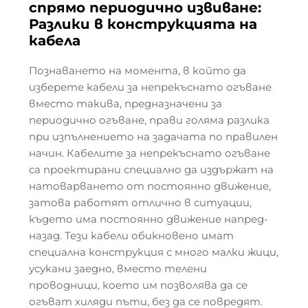
спрямо периодично извиване:
Разлики в конструкцията на
кабела
Познаването на момента, в който да
изберете кабели за непрекъснато огъване
вместо такива, предназначени за
периодично огъване, прави голяма разлика
при изпълнението на задачата по правилен
начин. Кабелите за непрекъснато огъване
са проектирани специално да издържат на
натоварването от постоянно движение,
затова работят отлично в ситуации,
където има постоянно движение напред-
назад. Тези кабели обикновено имат
специална конструкция с много малки жици,
усукани заедно, вместо телени
проводници, което им позволява да се
огъват хиляди пъти, без да се повредят.