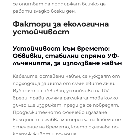
се опитват да поддържат всичко да
работи гладко всеки ден.
Фактори за екологична
устойчивост
Устойчивост към времето:
Обвивки, стабилни спрямо УФ-
лъченията, за използване навън
Кабелите, оставени навън, се нуждаят от
подходяща защита от слънчевите лъчи.
Изборът на обвивки, устойчиви на UV
вреди, прави голяма разлика за това колко
дълго ще издръжат, преди да се повредят.
Продължителното слънчево излагане
всъщност ослабва материала на кабелите
с течение на времето, което означава по-
кратък живот и по-лоша