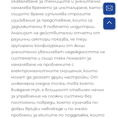
окабеляване за техниците и значително
намалява времето за инсталиране, като в
същото време изпълнява строгите
изисквания за представяне, които са
задължителни в повечето индустрии.
Анализът на действителни отчети от
различни сектори показва, че тези
групирани конфигурации от жици
значително увеличават надеждността на
системата и също така помагат за
намаляване на проблемите с
електромагнитните смущения, които
могат да засягат други настройки. От
инженерна гледна точка, това което
виждаме тук, е всъщност стабилен начин
за управление на сложни системи без
постоянни повреди, което означава по-
добри връзки навсякъде и по-малко
проблеми за екипите по поддръжка, които