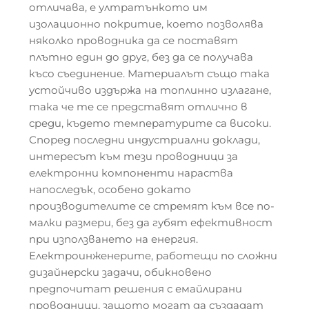
отличава, е ултратънкото им
изолационно покритие, което позволява
няколко проводника да се поставят
плътно един до друг, без да се получава
късо съединение. Материалът също така
устойчиво издържа на топлинно излагане,
така че те се представят отлично в
среди, където температурите са високи.
Според последни индустриални доклади,
интересът към тези проводници за
електронни компоненти нараства
напоследък, особено докато
производителите се стремят към все по-
малки размери, без да губят ефективност
при използването на енергия.
Електроинженерите, работещи по сложни
дизайнерски задачи, обикновено
предпочитат решения с емайлирани
проводници, защото могат да създадат