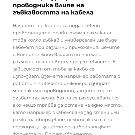
проводника влияе на
гъвкавостта на кабела
Начинът, по който са подготвени
проводниците, прави голяма разлика за
това колко гъвкав и универсален ще бъде
кабелът при различни приложения. Целите
и виените жици влияят по напълно
различни начини върху представянето, в
зависимост от това за какво се
използват. Вземете например работата с
роботи – повечето инженери избират
многожилни проводници, защото те се
огъват по-лесно, без да се разрушават. Но
ако нещо трябва да остане на едно място,
като например окабеляване зад стени или
рамки на оборудване, целите жили са по-
подходящи, защото по-добре запазват
формата си. По-задълбоченото