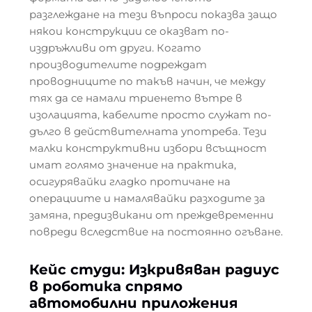
разглеждане на тези въпроси показва защо
някои конструкции се оказват по-
издръжливи от други. Когато
производителите подреждат
проводниците по такъв начин, че между
тях да се намали триенето вътре в
изолацията, кабелите просто служат по-
дълго в действителната употреба. Тези
малки конструктивни избори всъщност
имат голямо значение на практика,
осигурявайки гладко протичане на
операциите и намалявайки разходите за
замяна, предизвикани от преждевременни
повреди вследствие на постоянно огъване.
Кейс студи: Изкривяван радиус
в роботика спрямо
автомобилни приложения