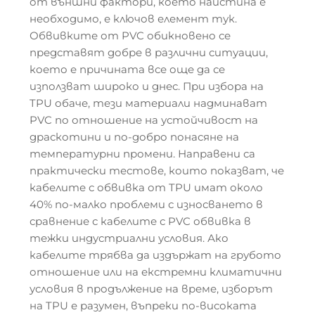
от външни фактори, което наистина е
необходимо, е ключов елемент тук.
Обвивките от PVC обикновено се
представят добре в различни ситуации,
което е причината все още да се
използват широко и днес. При избора на
TPU обаче, тези материали надминават
PVC по отношение на устойчивост на
драскотини и по-добро понасяне на
температурни промени. Направени са
практически тестове, които показват, че
кабелите с обвивка от TPU имат около
40% по-малко проблеми с износването в
сравнение с кабелите с PVC обвивка в
тежки индустриални условия. Ако
кабелите трябва да издържат на грубото
отношение или на екстремни климатични
условия в продължение на време, изборът
на TPU е разумен, въпреки по-високата