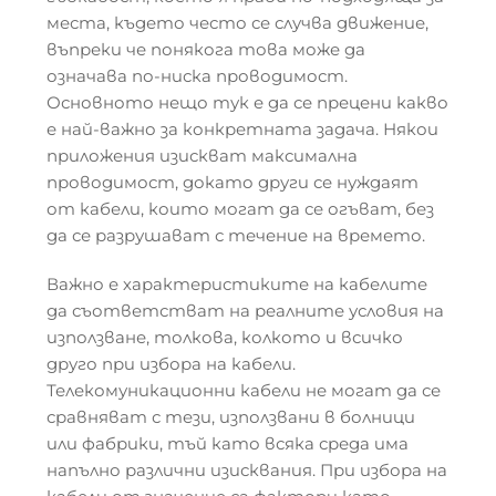
места, където често се случва движение,
въпреки че понякога това може да
означава по-ниска проводимост.
Основното нещо тук е да се прецени какво
е най-важно за конкретната задача. Някои
приложения изискват максимална
проводимост, докато други се нуждаят
от кабели, които могат да се огъват, без
да се разрушават с течение на времето.
Важно е характеристиките на кабелите
да съответстват на реалните условия на
използване, толкова, колкото и всичко
друго при избора на кабели.
Телекомуникационни кабели не могат да се
сравняват с тези, използвани в болници
или фабрики, тъй като всяка среда има
напълно различни изисквания. При избора на