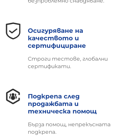
безпроблемно снабдяване.
Осигуряване на
качеството и
сертифициране
Строги тестове, глобални
сертификати.
Подкрепа след
продажбата и
техническа помощ
Бърза помощ, непрекъсната
подкрепа.