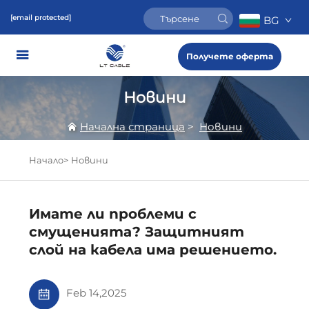
[email protected]
BG
Получете оферта
Новини
Начална страница
>
Новини
Начало>
Новини
Имате ли проблеми с
смущенията? Защитният
слой на кабела има решението.
Feb 14,2025