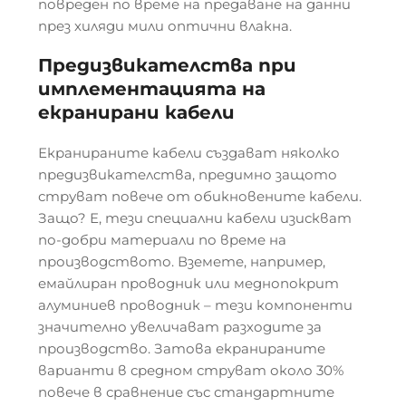
повреден по време на предаване на данни
през хиляди мили оптични влакна.
Предизвикателства при
имплементацията на
екранирани кабели
Екранираните кабели създават няколко
предизвикателства, предимно защото
струват повече от обикновените кабели.
Защо? Е, тези специални кабели изискват
по-добри материали по време на
производството. Вземете, например,
емайлиран проводник или меднопокрит
алуминиев проводник – тези компоненти
значително увеличават разходите за
производство. Затова екранираните
варианти в средном струват около 30%
повече в сравнение със стандартните