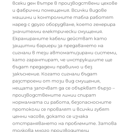
всеки ден вътре в производствени цехове
и фабрични помещения. Всички видове
машини и контролните табла работят
наред с друго оборудване, което генерира
значителни електрически смущения.
Екранираните кабели действат като
защитни бариери за предаването на
сигнали в тези автоматизирани системи,
като гарантират, че инструкциите ще
бъдат предадени правилно и без
закъснение. Когато сигнали бъдат
разстроени от този вид смущения,
нещата започват да се объркват бързо –
производствените линии спират
нормалната си работа, безопасносните
протоколи се провалят и всички губят
ценни часове, докато се изчака
отстраняването на проблемите. Затова
толкова много производители