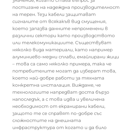
значение, когато става въпрос за
постигане на надеждна производителност
на терен. Тези кабели защитават
сигналите от всякакъв вид смущения,
което запазва данните непроменени в
различни сектори като производството
или телекомуникациите. Съществуват
няколко вида материали, като например
алуминиево-медни сплави, емайлирани жици
– това са само няколко примера, така че
потребителите могат да изберат това,
което най-добре работи за тяхната
конкретна инсталация. Виждаме, че
технологиите напредват доста бързо
напоследък, а с това идва и увеличена
необходимост от екранирани кабели,
защото те се справят по-добре със
сложностите на днешната
инфраструктура от когато и да било