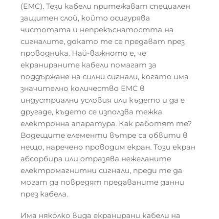
(ЕМС). Тези кабели притежават специален
защитен слой, който осигурява
чистотата и непрекъснатостта на
сигналите, докато те се предават през
проводника. Най-важното е, че
екранираните кабели помагат за
поддържане на силни сигнали, когато има
значително количество ЕМС в
индустриални условия или където и да е
другаде, където се използва тежка
електронна апаратура. Как работят те?
Водещите елементи вътре са обвити в
нещо, наречено проводим екран. Този екран
абсорбира или отразява нежеланите
електромагнитни сигнали, преди те да
могат да повредят предаваните данни
през кабела.
Има няколко вида екранирани кабели на