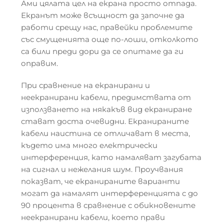
Ами цялата цел на екрана просто отпада.
Екранът може всъщност да започне да
работи срещу нас, правейки проблемите
със смущенията още по-лоши, отколкото
са били преди дори да се опитаме да ги
оправим.
При сравнение на екранирани и
неекранирани кабели, предимствата от
използването на някакъв вид екраниране
стават доста очевидни. Екранираните
кабели наистина се отличават в места,
където има много електрически
интерференция, като намаляват загубата
на сигнал и нежелания шум. Проучвания
показват, че екранираните варианти
могат да намалят интерференцията с до
90 процента в сравнение с обикновените
неекранирани кабели, което прави