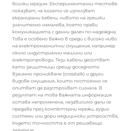
всички мразим. Експериментални тестове
показват, че когато се използват
екранирани кабели, нивото на грешки
значително намалява, което прави
комуникацията с данни далеч по-надеждна.
Това е особено важно в среди с високо ниво
на електромагнитни смущения, например
около индустриални машини или
електропроводи. Тези кабели действат
като защитници срещу досадното
взаимно проникване (crosstalk) и други
видове смущения, които постоянно се
опитват да разстройват сигнала. В
резултат на това важната информация
остава непроменена, независимо дали се
предава през компютърни мрежи, аудио
системи или дори медицински устройства,
където точността е от решаващо
значение.