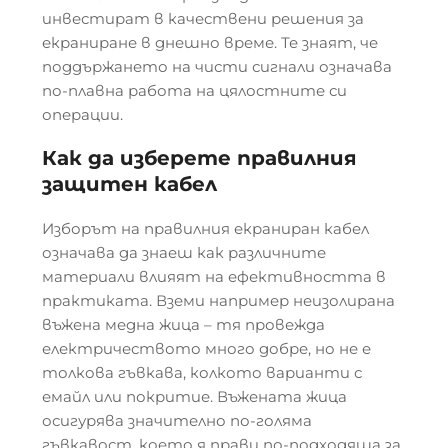
инвестират в качествени решения за
екраниране в днешно време. Те знаят, че
поддържането на чисти сигнали означава
по-плавна работа на цялостните си
операции.
Как да изберете правилния
защитен кабел
Изборът на правилния екраниран кабел
означава да знаеш как различните
материали влияят на ефективността в
практиката. Вземи например неизолирана
въжена медна жица – тя провежда
електричеството много добре, но не е
толкова гъвкава, колкото варианти с
емайл или покритие. Въжената жица
осигурява значително по-голяма
гъвкавост, което я прави по-подходяща за