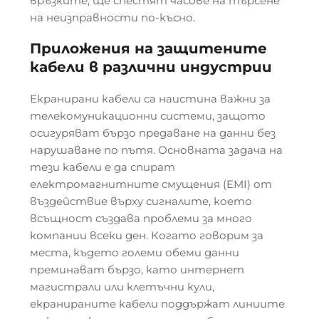
връзките, ще спестят часове на търсене
на неизправности по-късно.
Приложения на защитените
кабели в различни индустрии
Екранирани кабели са наистина важни за
телекомуникационни системи, защото
осигуряват бързо предаване на данни без
нарушаване по пътя. Основната задача на
тези кабели е да спират
електромагнитните смущения (EMI) от
въздействие върху сигналите, което
всъщност създава проблеми за много
компании всеки ден. Когато говорим за
места, където големи обеми данни
преминават бързо, като интернет
магистрали или клетъчни кули,
екранираните кабели поддържат линиите