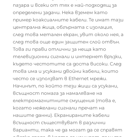
пазара и всеки от тях е най-подходящ за
определени задачи. Нека вземем като
пример коаксиалните кабели. Те имат тази
централна жица, обгърната с изолация,
след това метален екран, увит около нея, а
след това още един защитен слой отвън.
Това ги прави отлични за неща като
телевизионни сигнали и интернет връзки,
където честотите са доста високи. След
това има и усукани двойни кабели, които
често се използват в Ethernet мрежи.
Начинът, по който тези жици са усукани,
всъщност помага за намаляване на
електромагнитните смущения (това е,
когато нежелани сигнали пречат на
нашите данни). Екранираните кабели
всъщност съществуват в различни
варианти, така че да могат да се справят