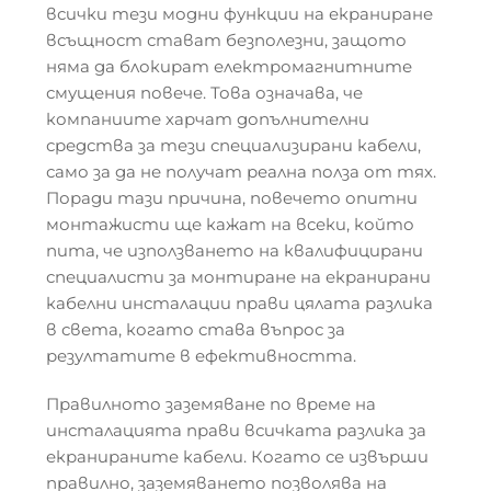
всички тези модни функции на екраниране
всъщност стават безполезни, защото
няма да блокират електромагнитните
смущения повече. Това означава, че
компаниите харчат допълнителни
средства за тези специализирани кабели,
само за да не получат реална полза от тях.
Поради тази причина, повечето опитни
монтажисти ще кажат на всеки, който
пита, че използването на квалифицирани
специалисти за монтиране на екранирани
кабелни инсталации прави цялата разлика
в света, когато става въпрос за
резултатите в ефективността.
Правилното заземяване по време на
инсталацията прави всичката разлика за
екранираните кабели. Когато се извърши
правилно, заземяването позволява на