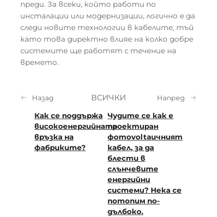
преди. За всеки, който работи по
инсталации или модернизации, логично е да
следи новите технологии в кабелите, тъй
като това директно влияе на колко добре
системите ще работят с течение на
времето.
ВСИЧКИ
Назад
Напред
Как се поддържа
Чудите се как е
високоенергийната
проектиран
връзка на
фотovoltaичният
фабриките?
кабел, за да
блести в
слънчевите
енергийни
системи? Нека се
потопим по-
дълбоко.