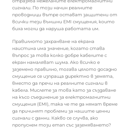
отразява нежеланите електромагнитни
сигнали. По този начин реалните
проводници вътре остават защитени от
всички тези външни EMI смущения, които
биха могли да наруша работата им.
Правилното захранване на екрана
наистина има значение, когато става
въпрос за това колко добре кабелите с
екран намаляват шума. Ако всичко е
заземено правилно, тогава цялото досадно
смущение се изпраща директно в земята,
вместо да пречи на реалните сигнали в
кабела. Мислете за това като за създаване
на късо съединение за електромагнитни
смущения (EMI), така че те да нямат време
да причинят проблеми за нашите ценни
сигнали с данни. Какво се случва, ако
пропуснем този етап със заземяването?