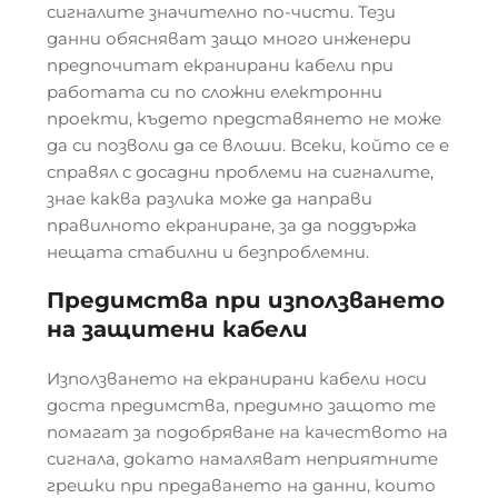
сигналите значително по-чисти. Тези
данни обясняват защо много инженери
предпочитат екранирани кабели при
работата си по сложни електронни
проекти, където представянето не може
да си позволи да се влоши. Всеки, който се е
справял с досадни проблеми на сигналите,
знае каква разлика може да направи
правилното екраниране, за да поддържа
нещата стабилни и безпроблемни.
Предимства при използването
на защитени кабели
Използването на екранирани кабели носи
доста предимства, предимно защото те
помагат за подобряване на качеството на
сигнала, докато намаляват неприятните
грешки при предаването на данни, които