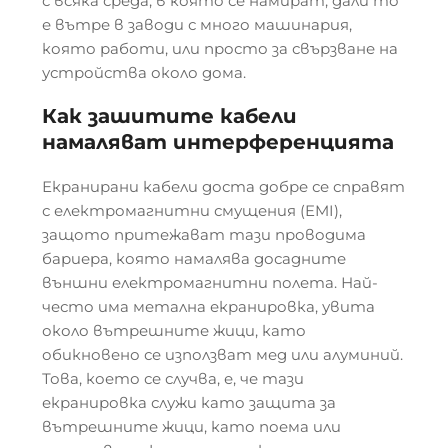
с всяка среда, в която се намират, дали то
е вътре в заводи с много машинария,
която работи, или просто за свързване на
устройства около дома.
Как зашитите кабели
намаляват интерференцията
Екранирани кабели доста добре се справят
с електромагнитни смущения (EMI),
защото притежават тази проводима
бариера, която намалява досадните
външни електромагнитни полета. Най-
често има метална екранировка, увита
около вътрешните жици, като
обикновено се използват мед или алуминий.
Това, което се случва, е, че тази
екранировка служи като защита за
вътрешните жици, като поема или