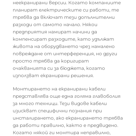
неекранирани версии. Когато компаниите
планират електрическите си работи, те
трябва да включат тези допълнителни
разходи от самото начало. Някои
предприятия намират начини да
компенсират разходите, като удължат
живота на оборудването чрез намалено
повреждане от интерференция, но други
просто трябва да коригират
очакванията си за бюджета, когато
използват екранирани решения.
Монтирането на екранирани кабели
представлява още една голяма главоболия
за много техници. Тези видове кабели
изискват специфични познания при
инсталирането, ако екранирането трябва
да работи правилно, както е предвидено.
Когато някой ги монтира неправилно,