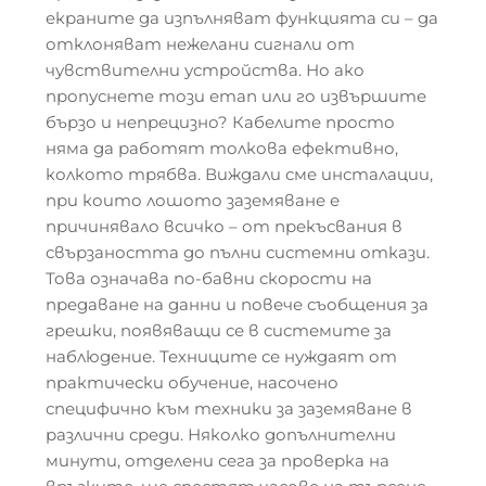
екраните да изпълняват функцията си – да
отклоняват нежелани сигнали от
чувствителни устройства. Но ако
пропуснете този етап или го извършите
бързо и непрецизно? Кабелите просто
няма да работят толкова ефективно,
колкото трябва. Виждали сме инсталации,
при които лошото заземяване е
причинявало всичко – от прекъсвания в
свързаността до пълни системни откази.
Това означава по-бавни скорости на
предаване на данни и повече съобщения за
грешки, появяващи се в системите за
наблюдение. Техниците се нуждаят от
практически обучение, насочено
специфично към техники за заземяване в
различни среди. Няколко допълнителни
минути, отделени сега за проверка на