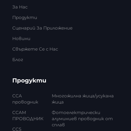
За Нас
Продукти
Сценарий За Приложение
Новини
Свържете Се с Нас
Блог
Продукти
CCA
Многожилна жица/усукана
проводник
жица
CCAM
Фотоелектрически
ПРОВОДНИК
алуминиев проводник от
сплав
CCS