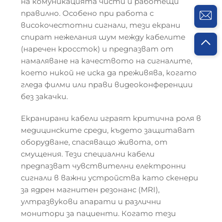
на комуникацията чисти и работещи
правилно. Особено при работа с
високочестотни сигнали, тези екрани
спират нежелания шум между кабелите
(наречен кроссток) и предпазват от
намаляване на качеството на сигналите,
което никой не иска да преживява, когато
гледа филми или прави видеоконференции
без закачки.
Екранирани кабели играят критична роля в
медицинските среди, където защитават
оборудване, спасяващо живота, от
смущения. Тези специални кабели
предпазват чувствителни електронни
сигнали в важни устройства като скенери
за ядрен магнитен резонанс (MRI),
ултразвукови апарати и различни
монитори за пациенти. Когато тези