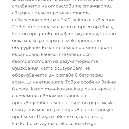
спазването на отрасловите стандарти,
свързани с електромагнитната
съвместимост, или EMC, както е известна.
Повечето отрасли имат строги правила,
които предотвратяват смущения, които
биха могли да наруша електронното
оборудване. Когато компании монтират
екранирани кабели, те всъщност
съответстват на регулаторните
изисквания, като осигуряват, че
оборудването им остава в безопасни
граници на емисиите. Това е особено важно
в среди като телекомуникационни мрежи и
системи за автоматизация на
производствени линии, където дори малки
смущения могат да предизвикат сериозни
проблеми. Представете си, например,
какво би се случило, ако сигнал бъде