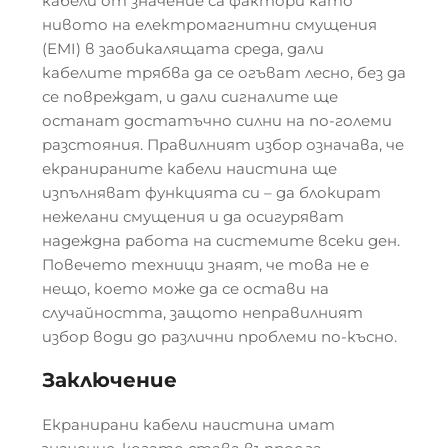
кабели от значение са фактори като
нивото на електромагнитни смущения
(EMI) в заобикалящата среда, дали
кабелите трябва да се огъват лесно, без да
се повреждат, и дали сигналите ще
останат достатъчно силни на по-големи
разстояния. Правилният избор означава, че
екранираните кабели наистина ще
изпълняват функцията си – да блокират
нежелани смущения и да осигуряват
надеждна работа на системите всеки ден.
Повечето техници знаят, че това не е
нещо, което може да се остави на
случайността, защото неправилният
избор води до различни проблеми по-късно.
Заключение
Екранирани кабели наистина имат