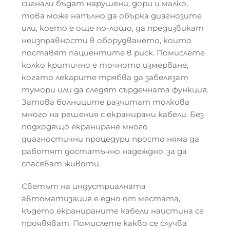
сигнали бъдат нарушени, дори и малко,
това може напълно да обърка диагнозите
или, което е още по-лошо, да предизвикат
неизправности в оборудването, които
поставят пациентите в риск. Помислете
колко критично е точното измерване,
когато лекарите трябва да забелязат
тумори или да следят сърдечната функция.
Затова болниците разчитат толкова
много на решения с екранирани кабели. Без
подходящо екраниране много
диагностични процедури просто няма да
работят достатъчно надеждно, за да
спасяват животи.
Светът на индустриалната
автоматизация е едно от местата,
където екранираните кабели наистина се
проявяват. Помислете какво се случва