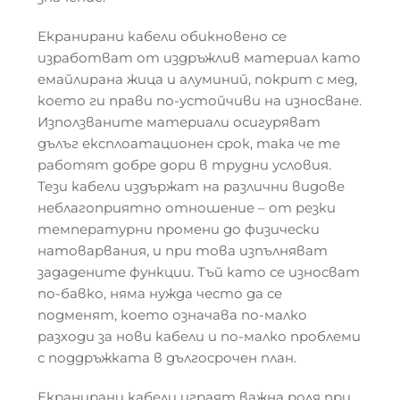
Екранирани кабели обикновено се
изработват от издръжлив материал като
емайлирана жица и алуминий, покрит с мед,
което ги прави по-устойчиви на износване.
Използваните материали осигуряват
дълъг експлоатационен срок, така че те
работят добре дори в трудни условия.
Тези кабели издържат на различни видове
неблагоприятно отношение – от резки
температурни промени до физически
натоварвания, и при това изпълняват
зададените функции. Тъй като се износват
по-бавко, няма нужда често да се
подменят, което означава по-малко
разходи за нови кабели и по-малко проблеми
с поддръжката в дългосрочен план.
Екранирани кабели играят важна роля при