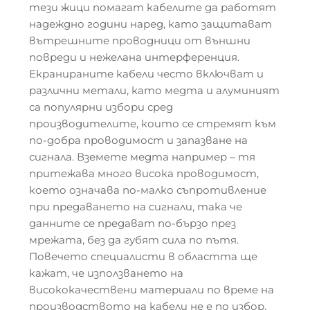
тези жици помагат кабелите да работят
надеждно години наред, като защитават
вътрешните проводници от външни
повреди и нежелана интерференция.
Екранираните кабели често включват и
различни метали, като медта и алуминият
са популярни избори сред
производителите, които се стремят към
по-добра проводимост и запазване на
сигнала. Вземете медта например – тя
притежава много висока проводимост,
което означава по-малко съпротивление
при предаването на сигнали, така че
данните се предават по-бързо през
мрежата, без да губят сила по пътя.
Повечето специалисти в областта ще
кажат, че използването на
висококачествени материали по време на
производството на кабели не е по избор,