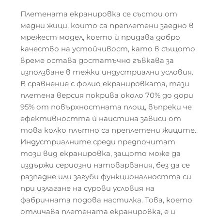
Плетената екранировка се състои от
медни жици, които са преплетени заедно в
мрежест модел, което ѝ придава добро
качество на устойчивост, като в същото
време остава достатъчно гъвкава за
използване в тежки индустриални условия.
В сравнение с фолио екранировката, тази
плетена версия покрива около 70% до дори
95% от повърхностната площ, въпреки че
ефективността ѝ наистина зависи от
това колко плътно са преплетени жиците.
Индустриалните среди предпочитат
този вид екранировка, защото може да
издържи сериозни натоварвания, без да се
разпадне или загуби функционалността си
при излагане на сурови условия на
фабричната подова настилка. Това, което
отличава плетената екранировка, е и