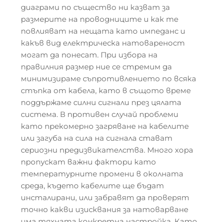
диаграми по същество ни казват за
размерите на проводниците и как те
повлияват на нещата като импеданс и
какъв вид електрическа натовареност
могат да понесат. При избора на
правилния размер ние се стремим да
минимизираме съпротивлението по всяка
стъпка от кабела, като в същото време
поддържаме силни сигнали през цялата
система. В противен случай проблеми
като прекомерно загряване на кабелите
или загуба на сила на сигнала стават
сериозни предизвикателства. Много хора
пропускат важни фактори като
температурните промени в околната
среда, където кабелите ще бъдат
инсталирани, или забравят да проверят
точно какви изисквания за натоварване
има тяхната конкретна настройка. Като