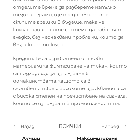
отделите време да разберете напълно
тези диаграми, ще предотвратите
скъпите грешки в бъдеще, така че
комуникационните системи да работят
гладко, без неочаквани проблеми, които да
възникнат по-късно.
кредит: Те са изработени от нови
материали за филтриране на тъкан, които
са подходящи за използване в
домакинствата, защото са в
съответствие с високите изисквания и са
с висока степен на пречистване на сигнала,
които се използват в промишлеността.
ВСИЧКИ
Назад
Напред
Лучши
Максимизиране