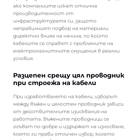
ако компаниите искат отлична
производителност от
инфраструктурата си, защото
неправилният подбор на материали
директно влияе на начина, по който
кабелите се справят с проблемите на
електромагнитните смущения в реални
условия.
Разцепен срещу цял проводник
при строежа на кабели
При изработването на кабели, изборът
между въжен и цялостен проводник зависи
от действителните изисквания на
работата. Въжените проводници се
огъват по-добре и издържат на износване,
което ги прави отличен избор, когато