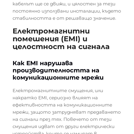
кабелът ще се движи, и цялостен за тези
постоянно използвани инсталации, където
стабилността е от решаващо значение.
Електромагнитни
помешения (EMI) и
целостност на сигнала
Как EMI нарушава
производителността на
комуникационните мрежи
Електромагнитните смущения, или
накратко EMI, сериозно влияят на
ефективността на комуникационните
мрежи, защото затрудняват предаването
на сигнали през тях. Повечето от тези
смущения идват от други електрически
устройства, които се намират в