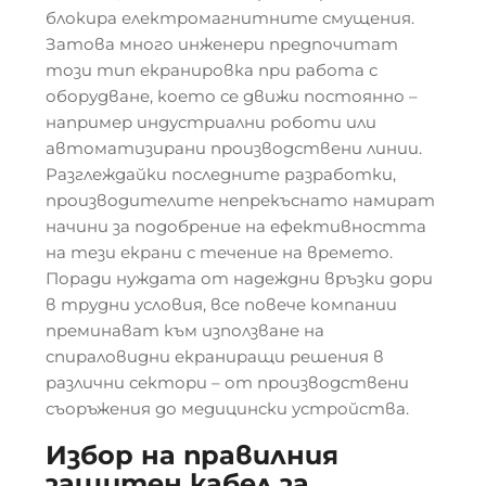
блокира електромагнитните смущения.
Затова много инженери предпочитат
този тип екранировка при работа с
оборудване, което се движи постоянно –
например индустриални роботи или
автоматизирани производствени линии.
Разглеждайки последните разработки,
производителите непрекъснато намират
начини за подобрение на ефективността
на тези екрани с течение на времето.
Поради нуждата от надеждни връзки дори
в трудни условия, все повече компании
преминават към използване на
спираловидни екраниращи решения в
различни сектори – от производствени
съоръжения до медицински устройства.
Избор на правилния
защитен кабел за