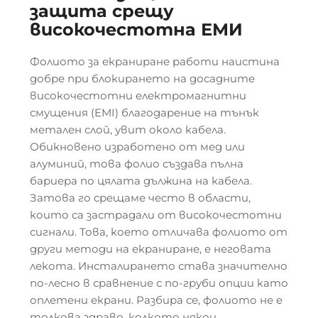
защита срещу
високочестотна ЕМИ
Фолиото за екраниране работи наистина
добре при блокирането на досадните
високочестотни електромагнитни
смущения (EMI) благодарение на тънък
метален слой, увит около кабела.
Обикновено изработено от мед или
алуминий, това фолио създава пълна
бариера по цялата дължина на кабела.
Затова го срещаме често в области,
които са застрадали от високочестотни
сигнали. Това, което отличава фолиото от
други методи на екраниране, е неговата
лекота. Инсталирането става значително
по-лесно в сравнение с по-груби опции като
оплетени екрани. Разбира се, фолиото не е
толкова здраво, колкото някои