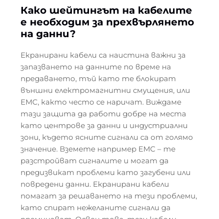
Како шейтингът на кабелите
е необходим за прехвърлянето
на данни?
Екранирани кабели са наистина важни за
запазването на данните по време на
предаването, тъй като те блокират
външни електромагнитни смущения, или
ЕМС, както често се наричат. Виждаме
тази защита да работи добре на места
като центрове за данни и индустриални
зони, където ясните сигнали са от голямо
значение. Вземете например ЕМС – те
разстройват сигналите и могат да
предизвикат проблеми като загубени или
повредени данни. Екранирани кабели
помагат за решаването на тези проблеми,
като спират нежеланите сигнали да