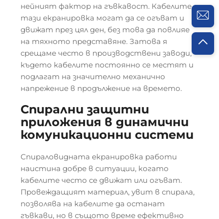
нейният фактор на гъвкавост. Кабелите с
тази екранировка могат да се огъват и
движат през цял ден, без това да повлияе
на тяхното представяне. Затова я
срещаме често в производствени заводи,
където кабелите постоянно се местят и
подлагат на значително механично
напрежение в продължение на времето.
Спирални защитни
приложения в динамични
комуникационни системи
Спираловидната екранировка работи
наистина добре в ситуации, когато
кабелите често се движат или огъват.
Провеждащият материал, увит в спирала,
позволява на кабелите да останат
гъвкави, но в същото време ефективно