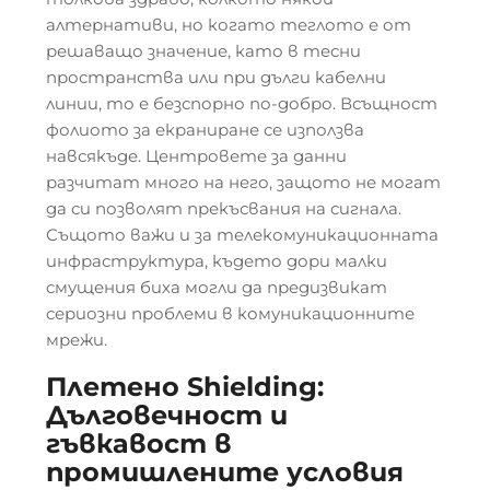
алтернативи, но когато теглото е от
решаващо значение, като в тесни
пространства или при дълги кабелни
линии, то е безспорно по-добро. Всъщност
фолиото за екраниране се използва
навсякъде. Центровете за данни
разчитат много на него, защото не могат
да си позволят прекъсвания на сигнала.
Същото важи и за телекомуникационната
инфраструктура, където дори малки
смущения биха могли да предизвикат
сериозни проблеми в комуникационните
мрежи.
Плетено Shielding:
Дълговечност и
гъвкавост в
промишлените условия