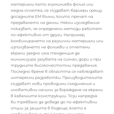
материали като алуминиева фолия или
медна оплетка, се създават бариери срещу
досадните ЕМ вълни, които пречат на
предаването на данни. Някои изследвания
показват, че определени методи работят
по-ефективно от други. Например,
комбинирането на различни материали или
използването на фолиеви и оплетени
екрани заедно има тенденция да
минимизира загубата на сигнал, дори и при
трудните високочестотни предавания.
Последно време в областта се наблюдават
интересни разработки. Производителите
създават нови проводими съединения и
иновативни начини за вграждане на екрани
в кабелните конструкции. Този напредък
би трябвало да доведе до по-ефективни
опции за защита в бъдеще, което е