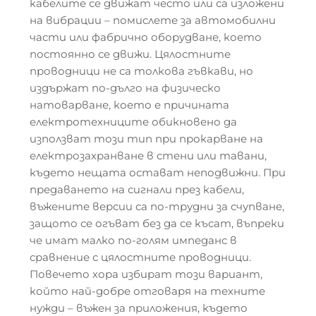
кабелите се движат често или са изложени
на вибрации – помислете за автомобилни
части или фабрично оборудване, което
постоянно се движи. Цялостните
проводници не са толкова гъвкави, но
издържат по-дълго на физическо
натоварване, което е причината
електротехниците обикновено да
използват този тип при прокарване на
електрозахранване в стени или тавани,
където нещата остават неподвижни. При
предаването на сигнали през кабели,
въжените версии са по-трудни за счупване,
защото се огъват без да се късат, въпреки
че имат малко по-голям импеданс в
сравнение с цялостните проводници.
Повечето хора избират този вариант,
който най-добре отговаря на техните
нужди – въжен за приложения, където