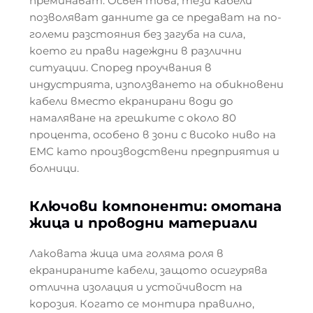
преминават. Освен това, тези кабели
позволяват данните да се предават на по-
големи разстояния без загуба на сила,
което ги прави надеждни в различни
ситуации. Според проучвания в
индустрията, използването на обикновени
кабели вместо екранирани води до
намаляване на грешките с около 80
процента, особено в зони с високо ниво на
ЕМС като производствени предприятия и
болници.
Ключови компоненти: омотана
жица и проводни материали
Лаковата жица има голяма роля в
екранираните кабели, защото осигурява
отлична изолация и устойчивост на
корозия. Когато се монтира правилно,