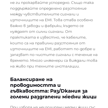
не ги прокарвайте успоредно. Също така
поддържайте определено разстояние
между чувствителните сигнали и
източниците на EMI. Това става особено
важно в заводи и фабрики, където се
нуждаят от силни сигнали. От
практиката е известно, че кабелите,
които са на правилни разстояния от
източниците на EMI, работят по-добре и
запазват по-чистите сигнали с течение на
времето. Много инженери са виждали това
на живо при техните инсталации.
Балансиране на
проводимостта и
гъвкавостта: Раз/Dkания за
големи разgranени мiedни жици
При избора на неизолирани медни жици със