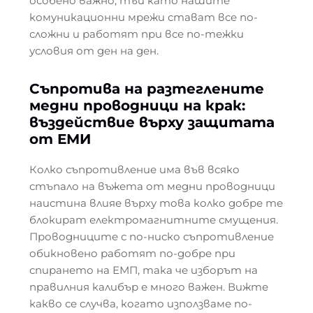
особено важно, тъй като нашите
комуникационни мрежи стават все по-
сложни и работят при все по-тежки
условия от ден на ден.
Съпротива на разтеглените
медни проводници на крак:
въздействие върху защитата
от ЕМИ
Колко съпротивление има във всяко
стъпало на въжета от медни проводници
наистина влияе върху това колко добре те
блокират електромагнитните смущения.
Проводниците с по-ниско съпротивление
обикновено работят по-добре при
спирането на ЕМП, така че изборът на
правилния калибър е много важен. Вижте
какво се случва, когато използваме по-