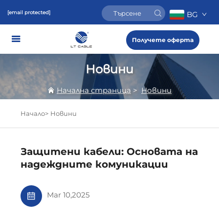
[email protected]
BG
Получете оферта
Новини
Начална страница
>
Новини
Начало>
Новини
Защитени кабели: Основата на
надеждните комуникации
Mar 10,2025