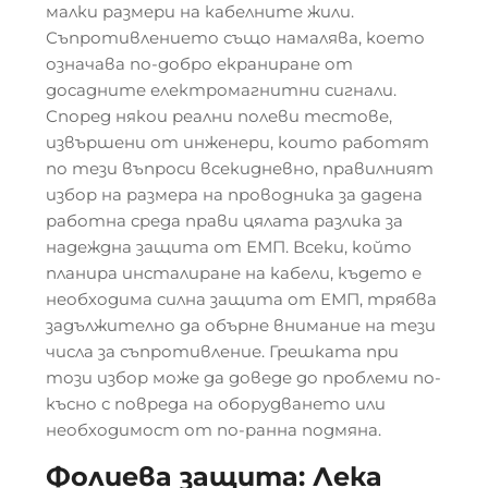
малки размери на кабелните жили.
Съпротивлението също намалява, което
означава по-добро екраниране от
досадните електромагнитни сигнали.
Според някои реални полеви тестове,
извършени от инженери, които работят
по тези въпроси всекидневно, правилният
избор на размера на проводника за дадена
работна среда прави цялата разлика за
надеждна защита от ЕМП. Всеки, който
планира инсталиране на кабели, където е
необходима силна защита от ЕМП, трябва
задължително да обърне внимание на тези
числа за съпротивление. Грешката при
този избор може да доведе до проблеми по-
късно с повреда на оборудването или
необходимост от по-ранна подмяна.
Фолиева защита: Лека