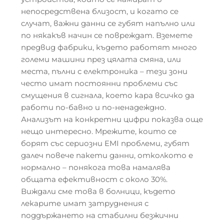
непосредствена близост, и когато се
случат, важни данни се губят напълно или
по някакъв начин се повреждат. Вземете
предвид фабрики, където работят много
големи машини през цялата смяна, или
места, пълни с електроника – тези зони
често имат постоянни проблеми със
смущения в сигнала, което кара всичко да
работи по-бавно и по-ненадеждно.
Анализът на конкретни цифри показва още
нещо интересно. Мрежите, които се
борят със сериозни EMI проблеми, губят
далеч повече пакети данни, отколкото е
нормално – понякога това намалява
общата ефективност с около 30%.
Виждали сме това в болници, където
лекарите имат затруднения с
поддържането на стабилни безжични