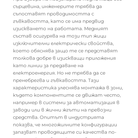
сърцевина, инженерите трябва да
съпоставят проводимостта с
гъвкавостта, като се има предвид
изискването на работата. Медният
състав осигурява на този тип жици
изключителни електрически свойства,
което обяснява защо те се представят
толкова добре в изискващи приложения
като линии за предаване на
електроенергия. Но не трябва да се
пренебрегва и гъвкавостта. Тази
характеристика улеснява монтажа в зони,
където компонентите се движат често,
например в системи за автоматизация в
заводи или в жични жгъти на превозни
средства. Опитът в индустрията
показва, че многожилните конфигурации
запазват проводящите си качества по-