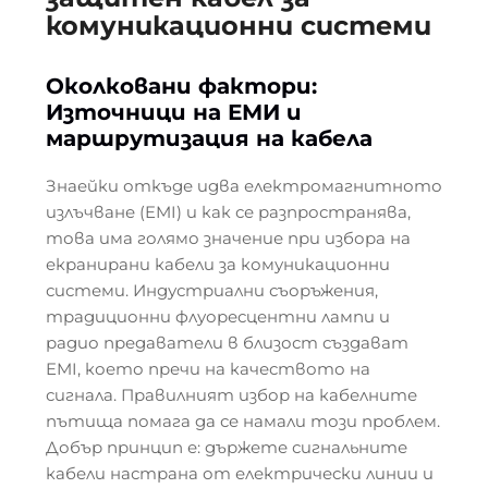
комуникационни системи
Околковани фактори:
Източници на ЕМИ и
маршрутизация на кабела
Знаейки откъде идва електромагнитното
излъчване (EMI) и как се разпространява,
това има голямо значение при избора на
екранирани кабели за комуникационни
системи. Индустриални съоръжения,
традиционни флуоресцентни лампи и
радио предаватели в близост създават
EMI, което пречи на качеството на
сигнала. Правилният избор на кабелните
пътища помага да се намали този проблем.
Добър принцип е: държете сигнальните
кабели настрана от електрически линии и