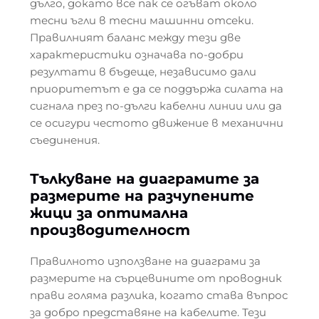
дълго, докато все пак се огъват около
тесни ъгли в тесни машинни отсеки.
Правилният баланс между тези две
характеристики означава по-добри
резултати в бъдеще, независимо дали
приоритетът е да се поддържа силата на
сигнала през по-дълги кабелни линии или да
се осигури честото движение в механични
съединения.
Тълкуване на диаграмите за
размерите на разчупените
жици за оптимална
производителност
Правилното използване на диаграми за
размерите на сърцевините от проводник
прави голяма разлика, когато става въпрос
за добро представяне на кабелите. Тези