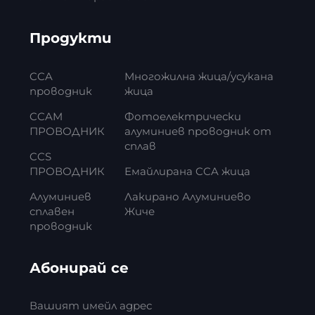
Продукти
CCA
Многожилна жица/усукана
проводник
жица
CCAM
Фотоелектрически
ПРОВОДНИК
алуминиев проводник от
сплав
CCS
ПРОВОДНИК
Емайлирана CCA жица
Алуминиев
Лакирано Алуминиево
сплавен
Жиче
проводник
Абонирай се
Вашият имейл адрес