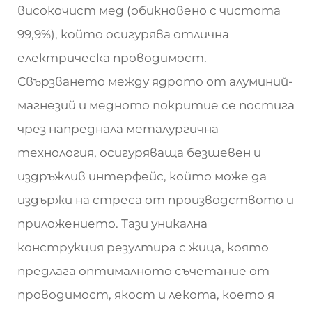
високочист мед (обикновено с чистота
99,9%), който осигурява отлична
електрическа проводимост.
Свързването между ядрото от алуминий-
магнезий и медното покритие се постига
чрез напреднала металургична
технология, осигуряваща безшевен и
издръжлив интерфейс, който може да
издържи на стреса от производството и
приложението. Тази уникална
конструкция резултира с жица, която
предлага оптималното съчетание от
проводимост, якост и лекота, което я