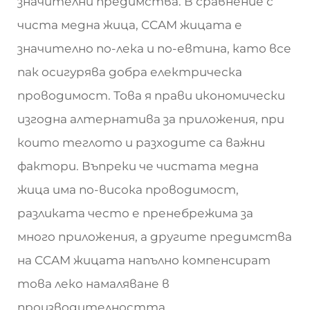
значителни предимства. В сравнение с
чиста медна жица, CCAM жицата е
значително по-лека и по-евтина, като все
пак осигурява добра електрическа
проводимост. Това я прави икономически
изгодна алтернатива за приложения, при
които теглото и разходите са важни
фактори. Въпреки че чистата медна
жица има по-висока проводимост,
разликата често е пренебрежима за
много приложения, а другите предимства
на CCAM жицата напълно компенсират
това леко намаляване в
производителността.