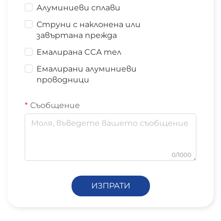
Алуминиеви сплави
Струни с наклонена или
завъртана прежда
Емалирана CCA тел
Емалирани алуминиеви
проводници
Съобщение
0/1000
ИЗПРАТИ