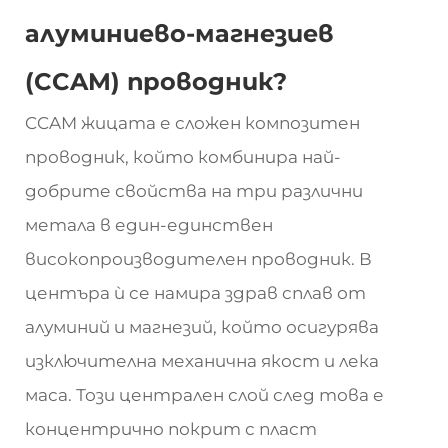
алуминиево-магнезиев
(CCAM) проводник?
CCAM жицата е сложен композитен
проводник, който комбинира най-
добрите свойства на три различни
метала в един-единствен
високопроизводителен проводник. В
центъра ѝ се намира здрав сплав от
алуминий и магнезий, който осигурява
изключителна механична якост и лека
маса. Този централен слой след това е
концентрично покрит с пласт