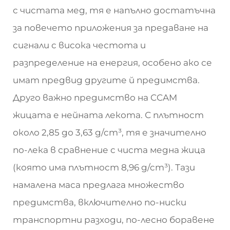
с чистата мед, тя е напълно достатъчна
за повечето приложения за предаване на
сигнали с висока честота и
разпределение на енергия, особено ако се
имат предвид другите й предимства.
Друго важно предимство на CCAM
жицата е нейната лекота. С плътност
около 2,85 до 3,63 g/cm³, тя е значително
по-лека в сравнение с чиста медна жица
(която има плътност 8,96 g/cm³). Тази
намалена маса предлага множество
предимства, включително по-ниски
транспортни разходи, по-лесно боравене