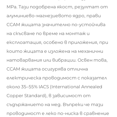
MPa. Тази подобрена якост, резултат от
алуминиево-магнезиевото ядро, прави
CCAM жицата значително по-устойчива
на скъсване по време на монтаж и
експлоатация, особено в приложения, при
които жицата е изложена на механични
натоварвания или вибрации. Освен това,
CCAM жицата осигурява отлична
електрическа проводимост с показател
около 35–55% IACS (International Annealed
Copper Standard), в зависимост от
съдържанието на мед. Въпреки че тази
проводимост е леко по-ниска в сравнение