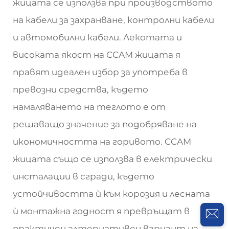
жицата се използва при производството
на кабели за захранване, контролни кабели
и автомобилни кабели. Лекотата и
високата якост на CCAM жицата я
правят идеален избор за употреба в
превозни средства, където
намаляването на теглото е от
решаващо значение за подобряване на
икономичността на горивото. CCAM
жицата също се използва в електрически
инсталации в сгради, където
устойчивостта ѝ към корозия и лесната
ѝ монтажна годност я превръщат в
практичен алтернативен вариант на