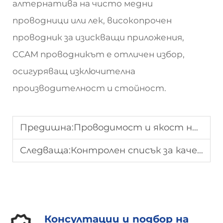
алтернатива на чисто медни
проводници или лек, високопрочен
проводник за изискващи приложения,
CCAM проводникът е отличен избор,
осигуряващ изключителна
производителност и стойност.
Предишна:
Проводимост и якост на CCAM жицата: Общ преглед на производителността
Следваща:
Контролен списък за качеството на CCA проводника: дебелина на медта, адхезия и изпитвания
Консултации и подбор на