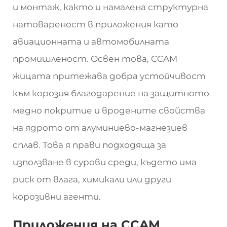
и монтаж, както и намалена структурна
натовареност в приложения като
авиационната и автомобилната
промишленост. Освен това, CCAM
жицата притежава добра устойчивост
към корозия благодарение на защитното
медно покритие и вродените свойства
на ядрото от алуминиево-магнезиев
сплав. Това я прави подходяща за
използване в сурови среди, където има
риск от влага, химикали или други
корозивни агенти.
Приложения на CCAM