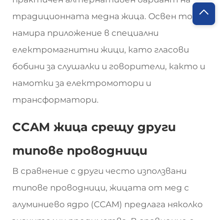
традиционната медна жица. Освен това,
намира приложение в специални
електромагнитни жици, като гласови
бобини за слушалки и говорители, както и
намотки за електромотори и
трансформатори.
CCAM жица срещу други
типове проводници
В сравнение с други често използвани
типове проводници, жицата от мед с
алуминиево ядро (CCAM) предлага няколко