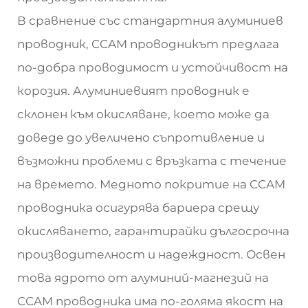
В сравнение със стандартния алуминиев
проводник, CCAM проводникът предлага
по-добра проводимост и устойчивост на
корозия. Алуминиевият проводник е
склонен към окисляване, което може да
доведе до увеличено съпротивление и
възможни проблеми с връзката с течение
на времето. Медното покритие на CCAM
проводника осигурява бариера срещу
окисляването, гарантирайки дългосрочна
производителност и надеждност. Освен
това ядрото от алуминий-магнезий на
CCAM проводника има по-голяма якост на