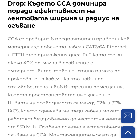
Drop: Където CCA доминира
поради ефективност на
лентовата ширина и радиус на
огъване
CCA се превърна в предпочтитан проводников
материал за повечето кабели CAT6/6A Ethernet
и FTTH drop приложения днес. Тъй като тежи
около 40% по-малко в сравнение с
алтернативите, това наистина помага при
прокарване на кабели както навън по
стълбове, така и във вътрешни помещения,
където пространството има значение.
Нивата на проводимост са между 92% и 97%
IACS, което означава, че тези кабели могат да
работят безпроблемно до честотна лента
от 550 MHz. Особено полезно е естественото
огъване на CCA. Монтажниците могат да