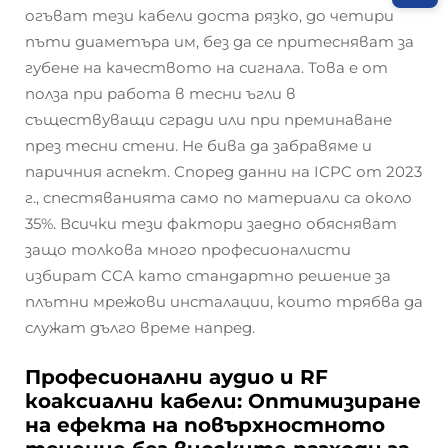
огъват тези кабели доста рязко, до четири
пъти диаметъра им, без да се притесняват за
губене на качеството на сигнала. Това е от
полза при работа в тесни ъгли в
съществуващи сгради или при преминаване
през тесни стени. Не бива да забравяме и
паричния аспект. Според данни на ICPC от 2023
г., спестяванията само по материали са около
35%. Всички тези фактори заедно обясняват
защо толкова много професионалисти
избират CCA като стандартно решение за
плътни мрежови инсталации, които трябва да
служат дълго време напред.
Професионални аудио и RF
коаксиални кабели: Оптимизиране
на ефекта на повърхностното