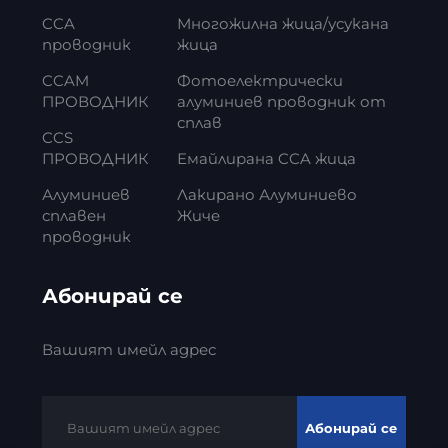
CCA
Многожилна жица/усукана
проводник
жица
CCAM
Фотоелектрически
ПРОВОДНИК
алуминиев проводник от
сплав
CCS
ПРОВОДНИК
Емайлирана CCA жица
Алуминиев
Лакирано Алуминиево
сплавен
Жиче
проводник
Абонирай се
Вашият имейл адрес
Абонирай се