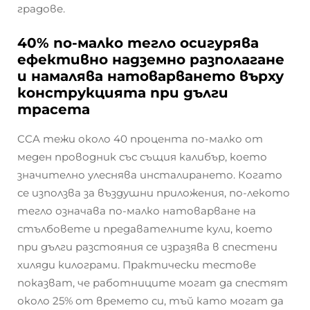
градове.
40% по-малко тегло осигурява
ефективно надземно разполагане
и намалява натоварването върху
конструкцията при дълги
трасета
CCA тежи около 40 процента по-малко от
меден проводник със същия калибър, което
значително улеснява инсталирането. Когато
се използва за въздушни приложения, по-лекото
тегло означава по-малко натоварване на
стълбовете и предавателните кули, което
при дълги разстояния се изразява в спестени
хиляди килограми. Практически тестове
показват, че работниците могат да спестят
около 25% от времето си, тъй като могат да