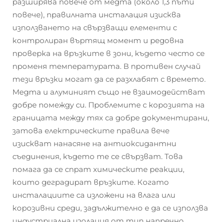
разширява повече от медта (около 1,3 пъти
повече), правилната инсталация изисква
използването на свързващи елементи с
контролиран въртящ момент и редовна
проверка на връзките в зони, където често се
променя температурата. В противен случай
тези връзки могат да се разхлабят с времето.
Медта и алуминият също не взаимодействат
добре помежду си. Проблемите с корозията на
границата между тях са добре документирани,
затова електрическите правила вече
изискват нанасяне на антиоксидантни
съединения, където те се свързват. Това
помага да се спрат химическите реакции,
които деградират връзките. Когато
инсталациите са изложени на влага или
корозивни среди, задължително е да се използва
индустриална изолация от тип напречно