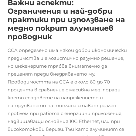
Важни аспекти:
Ограничения и най-добри
практики при използване на
медно покрит алуминиев
проводник
CCA определено има някои добри икономически
предимства и е логистично разумно решение,
но инженерите трябва внимателно да
преценят преди внедряването му.
Проводимостта на CCA е около 60 до 70
процента в сравнение с масивна мед, поради
което спадовете на напрежението и
натрупването на топлина стават реален
проблем при работа с енергийни приложения,
надвишаващи основния 10G Ethernet, или при
високотокови вериги. Тъй като алуминият се