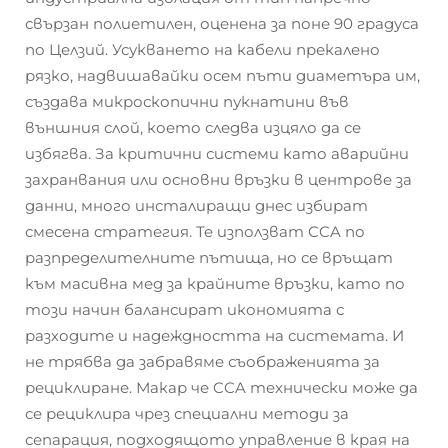
свързан полиетилен, оценена за поне 90 градуса
по Целзий. Усукването на кабели прекалено
рязко, надвишавайки осем пъти диаметъра им,
създава микроскопични пукнатини във
външния слой, което следва изцяло да се
избягва. За критични системи като аварийни
захранвания или основни връзки в центрове за
данни, много инсталиращи днес избират
смесена стратегия. Те използват CCA по
разпределителните пътища, но се връщат
към масивна мед за крайните връзки, като по
този начин балансират икономията с
разходите и надеждността на системата. И
не трябва да забравяме съображенията за
рециклиране. Макар че CCA технически може да
се рециклира чрез специални методи за
сепарация, подходящото управление в края на