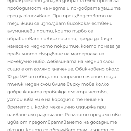
едновременно запазва добрата електрическа
проводимост на медта и по-добрата защита
срещу окисляване. При производството на
тези жици се използват висококачествени
алуминиеви пръти, които първо се
обработват повърхностно, преди да бъде
нанесено медното покритие, което помага за
правилното свързване на материала на
молекулно ниво. Дебелината на медния слой
също е от голямо значение. Обикновено около
10 до 15% от общото напречно сечение, този
тънък меден слой влияе върху това колко
добре жицата провежда електричество,
устойчива ли е на корозия с течение на
времето и колко механично издържа при
огъване или разтягане. Реалното предимство
идва от предотвратяването на досадните
оксиди, които се образуват там, където се