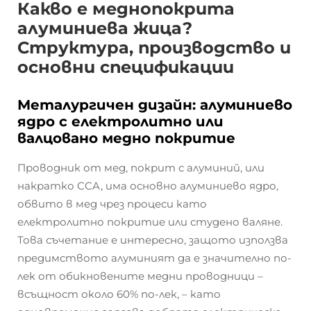
Какво е меднопокрита
алуминиева жица?
Структура, производство и
основни спецификации
Металургичен дизайн: алуминиево
ядро с електролитно или
валцовано медно покритие
Проводник от мед, покрит с алуминий, или
накратко CCA, има основно алуминиево ядро,
обвито в мед чрез процеси като
електролитно покритие или студено валяне.
Това съчетание е интересно, защото използва
предимството алуминият да е значително по-
лек от обикновените медни проводници –
всъщност около 60% по-лек, – като