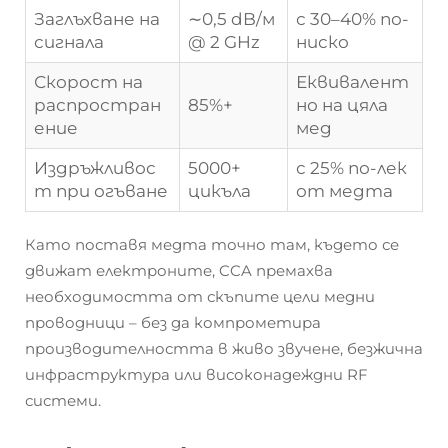
Заглъхване на
∼0,5 dB/м
с 30–40% по-
сигнала
@ 2 GHz
ниско
Скорост на
Еквивалент
распростран
85%+
но на цяла
ение
мед
Издръжливос
5000+
с 25% по-лек
т при огъване
цикъла
от медта
Като поставя медта точно там, където се
движат електроните, CCA премахва
необходимостта от скъпите цели медни
проводници – без да компрометира
производителността в живо звучене, безжична
инфраструктура или високонадеждни RF
системи.