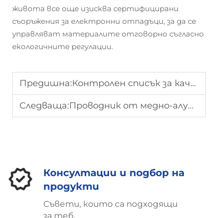
живота все още изисква сертифицирани
съоръжения за електронни отпадъци, за да се
управляват материалите отговорно съгласно
екологичните регулации.
Предишна:
Контролен списък за качество на CCA проводници: дебелина на медта, адхезия и тестове
Следваща:
Проводник от медно-алуминиева сплав (CCA) за автомобилни жици: предимства, недостатъци и стандарти
Консултации и подбор на
продукти
Съвети, които са подходящи
за теб.