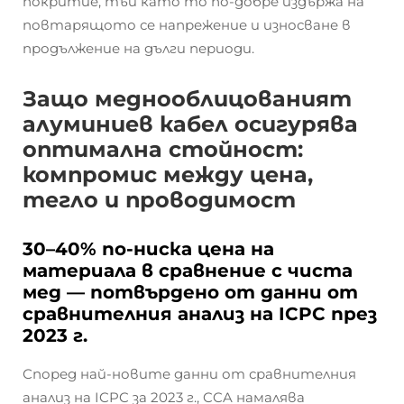
покритие, тъй като то по-добре издържа на
повтарящото се напрежение и износване в
продължение на дълги периоди.
Защо меднооблицованият
алуминиев кабел осигурява
оптимална стойност:
компромис между цена,
тегло и проводимост
30–40% по-ниска цена на
материала в сравнение с чиста
мед — потвърдено от данни от
сравнителния анализ на ICPC през
2023 г.
Според най-новите данни от сравнителния
анализ на ICPC за 2023 г., CCA намалява