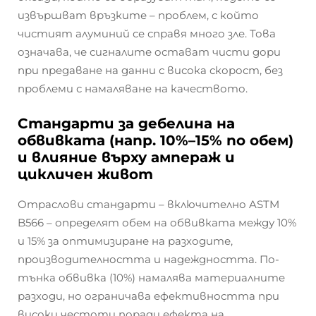
извършват връзките – проблем, с който
чистият алуминий се справя много зле. Това
означава, че сигналите остават чисти дори
при предаване на данни с висока скорост, без
проблеми с намаляване на качеството.
Стандарти за дебелина на
обвивката (напр. 10%–15% по обем)
и влияние върху ампераж и
цикличен живот
Отраслови стандарти – включително ASTM
B566 – определят обем на обвивката между 10%
и 15% за оптимизиране на разходите,
производителността и надеждността. По-
тънка обвивка (10%) намалява материалните
разходи, но ограничава ефективността при
високи честоти поради ефекта на