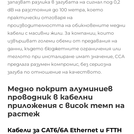
запазват разлика в загубата на сигнал под 0,2
dB на разстояния до 100 метра, което
практически отговаря на
производителността на обикновените медни
кабели с масивни жили. За компании, които
извършват големи обеми от предавания на
данни, където бюджетните ограничения или
теглото при инсталиране имат значение, CCA
предлага разумен компромис, без сериозна
загуба по отношение на качеството.
Медно покрит алуминиев
проводник в кабелни
приложения с висок темп на
растеж
Кабели за CAT6/6A Ethernet и FTTH