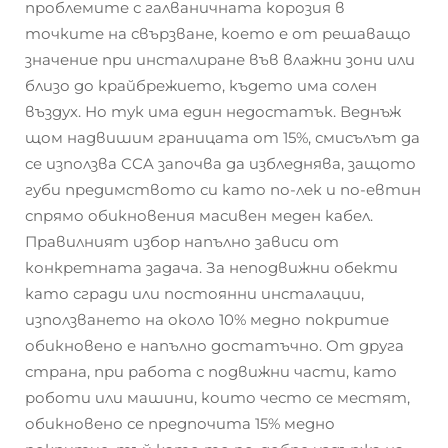
проблемите с галваничната корозия в
точките на свързване, което е от решаващо
значение при инсталиране във влажни зони или
близо до крайбрежието, където има солен
въздух. Но тук има един недостатък. Веднъж
щом надвишим границата от 15%, смисълът да
се използва CCA започва да избледнява, защото
губи предимството си като по-лек и по-евтин
спрямо обикновения масивен меден кабел.
Правилният избор напълно зависи от
конкретната задача. За неподвижни обекти
като сгради или постоянни инсталации,
използването на около 10% медно покритие
обикновено е напълно достатъчно. От друга
страна, при работа с подвижни части, като
роботи или машини, които често се местят,
обикновено се предпочита 15% медно