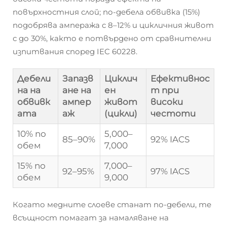
повърхностния слой; по-дебела обвивка (15%)
подобрява ампеража с 8–12% и цикличния живот
с до 30%, както е потвърдено от сравнителни
изпитвания според IEC 60228.
Дебели
Запазв
Циклич
Ефективнос
на на
ане на
ен
т при
обвивк
ампер
живот
високи
ата
аж
(цикли)
честоти
10% по
5,000–
85–90%
92% IACS
обем
7,000
15% по
7,000–
92–95%
97% IACS
обем
9,000
Когато медните слоеве станат по-дебели, те
всъщност помагат за намаляване на