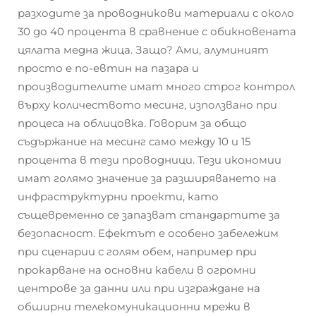
разходите за проводникови материали с около
30 до 40 процента в сравнение с обикновената
цялата медна жица. Защо? Ами, алуминият
просто е по-евтин на пазара и
производителите имат много строг контрол
върху количеството месинг, използвано при
процеса на облицовка. Говорим за общо
съдържание на месинг само между 10 и 15
процента в тези проводници. Тези икономии
имат голямо значение за разширяването на
инфраструктурни проекти, като
същевременно се запазват стандартите за
безопасност. Ефектът е особено забележим
при сценарии с голям обем, например при
прокарване на основни кабели в огромни
центрове за данни или при изграждане на
обширни телекомуникационни мрежи в