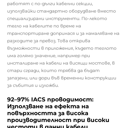
работят с по-дълги кабелни секции,
използвайки стандартно оборудване вместо
специализирани инструменти. По-лекото
тегло на кабелите по време на
транспортиране допринася и за намаляване на
разходите за превоз. Това открива
възможности в приложения, където теглото
има голямо значение, например при
инсталиране на кабели на висящи мостове, в
стари сгради, които трябва да бъдат
запазени, или дори във временни конструкции
за събития и изложби.
92–97% IACS проводимост:
Използване на ефекта на
повърхността за висока
производителност при високи
честоти в данни кабели