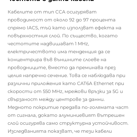
Кабелите от тип CCA осигуряват
проводимост от около 92 до 97 процента
спрямо IACS, тъй като използват ефекта на
повърхностния слой. По същество, когато
честотите надвишават 1 MHz,
електричеството има тенденция да се
концентрира във външните слоеве на
проводниците, вместо да преминава през
целия напречнo сечение. Това се наблюдава при
различни приложения като CAT6A Ethernet при
скорости от 550 MHz, мрежови връзки за 5G и
свързаност между центрове за данни.
Медното покритие предава по-голямата част
от сигнала, докато алуминиевият вътрешен
слой осигурява само структурна устойчивост.
Изследванията показват, че тези кабели