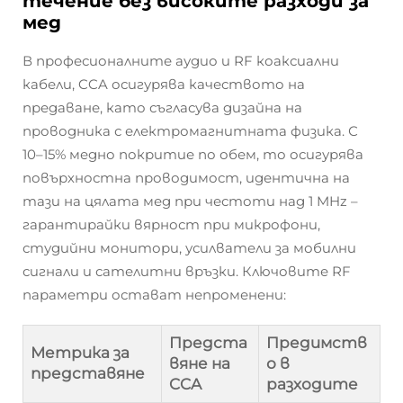
течение без високите разходи за
мед
В професионалните аудио и RF коаксиални
кабели, CCA осигурява качеството на
предаване, като съгласува дизайна на
проводника с електромагнитната физика. С
10–15% медно покритие по обем, то осигурява
повърхностна проводимост, идентична на
тази на цялата мед при честоти над 1 MHz –
гарантирайки вярност при микрофони,
студийни монитори, усилватели за мобилни
сигнали и сателитни връзки. Ключовите RF
параметри остават непроменени:
Предста
Предимств
Метрика за
вяне на
о в
представяне
CCA
разходите