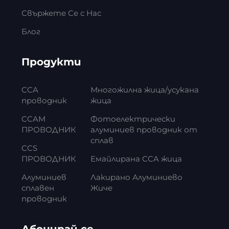
Свържете Се с Нас
Блог
Продукти
CCA
Многожилна жица/усукана
проводник
жица
CCAM
Фотоелектрически
ПРОВОДНИК
алуминиев проводник от
сплав
CCS
ПРОВОДНИК
Емайлирана CCA жица
Алуминиев
Лакирано Алуминиево
сплавен
Жиче
проводник
Абонирай се