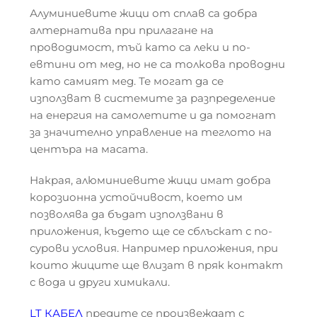
Алуминиевите жици от сплав са добра
алтернатива при прилагане на
проводимост, тъй като са леки и по-
евтини от мед, но не са толкова проводни
като самият мед. Те могат да се
използват в системите за разпределение
на енергия на самолетите и да помогнат
за значително управление на теглото на
центъра на масата.
Накрая, алюминиевите жици имат добра
корозионна устойчивост, което им
позволява да бъдат използвани в
приложения, където ще се сблъскат с по-
сурови условия. Например приложения, при
които жиците ще влизат в пряк контакт
с вода и други химикали.
LT КАБЕЛ
предите се произвеждат с