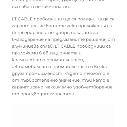
остават непокътнати.
LT CABLE проводници ще са полезни, за да се
гарантира, че вашите леки приложения са
интегрирани с по-добри показатели,
благодарение на предлаганите решения от
алуминиева сплав. LT CABLE проводници са
приложими в авиационната и
космическата промишленост,
автомобилната промишленост и всяка
друга промишленост, където теглото е
от първостепенно значение, тъй като е
гарантирано максимално удовлетворение
от производителността.