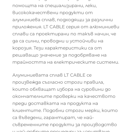
помощта на специализирани, леки,
висококачествени продукти от
алуминиева сплав, подходящи за различни
приложения. LT CABLE серия от алюминиеви
сплави са проектирани по такъв начин, че
да са силни, проводни и устойчиви на
корозия. Тези характеристики са от
решаващо значение за подобряване на
трайността на електрическите системи.
Алуминиевата сплав LT CABLE се
произвежда съгласно строги правила,
които обхващат избора на суровини до
окончателните проверки на качеството
преди доставката на продукта на
клиентите. Подобни строги мерки, които
са въведени, гарантират, че най-
съвременните продукти за производство
и най-добрите процедури за изпитване