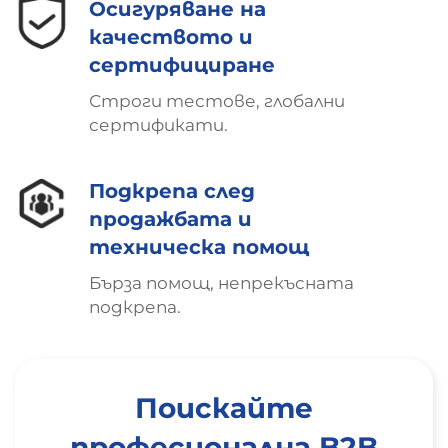
Осигуряване на
качеството и
сертифициране
Строги тестове, глобални
сертификати.
Подкрепа след
продажбата и
техническа помощ
Бърза помощ, непрекъсната
подкрепа.
Поискайте
професионална B2B