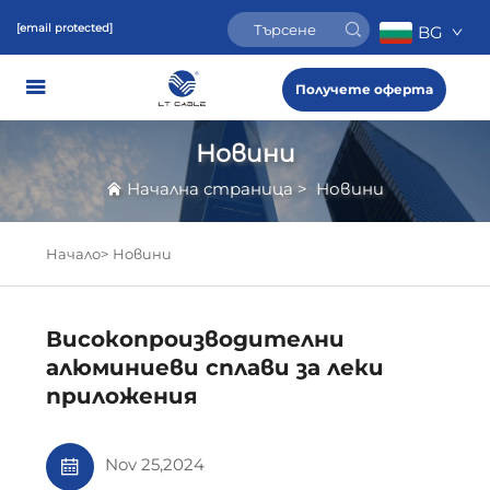
[email protected]
BG
Получете оферта
Новини
Начална страница
>
Новини
Начало>
Новини
Високопроизводителни
алюминиеви сплави за леки
приложения
Nov 25,2024