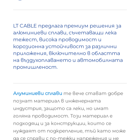
LT CABLE предлага премиум решения за
алюминиеви сплави, съчетаващи лека
тежест, висока проводимост и
корозионна устойчивост за различни
приложения, включително в областта
на въздухоплаването и автомобилната
промишленост.
Алуминиеви сплави
те вече стават добре
познат материал в инженерната
индустрия, защото са леки, но имат
голяма проводимост. Този материал е
подходящ и за конструкции, които се
нуждаят от подкрепление, тъй като може
да се справи с по-тежки напрежения и не