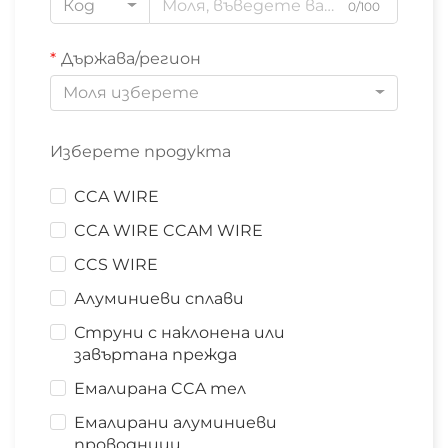
Код
0/100
Държава/регион
Моля изберете
Изберете продукта
CCA WIRE
CCA WIRE CCAM WIRE
CCS WIRE
Алуминиеви сплави
Струни с наклонена или
завъртана прежда
Емалирана CCA тел
Емалирани алуминиеви
проводници