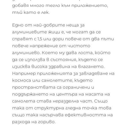
добавя много тегло към приложението,
тъй като е лек.
Едно от най-добрите неща за
алуминиевите жици е, че могат да се
справят с 1,5 или дори повече от два пъти
повече напрежение от чистото
алуминиево. Което му дава лоста, който
да се използва в състояния, където се
изисква висока здравина на влагането.
Например приложенията за завладяване на
космоса или самолетите, където
пространствата са ограничени и
поддържането на центъра на масата на
самолета става неразделна част. Също
така от структурна гледна точка това
също така насърчава ефективността на
разхода на гориво.