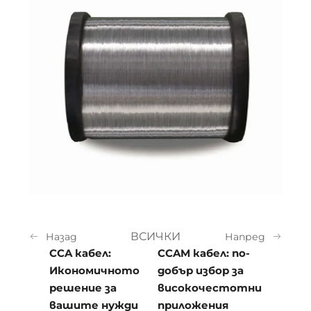
ВСИЧКИ
Назад
Напред
CCA кабел:
CCAM кабел: по-
Икономичното
добър избор за
решение за
високочестотни
вашите нужди
приложения