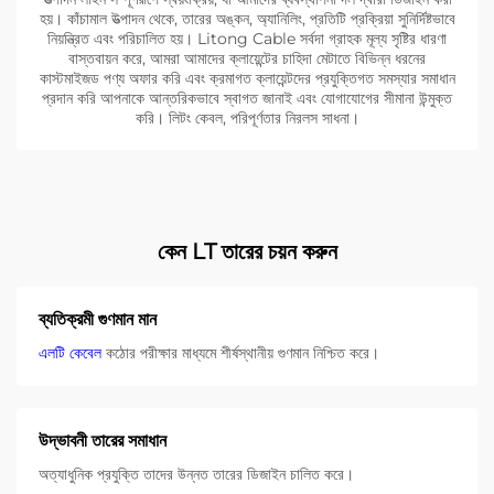
হয়। কাঁচামাল উত্পাদন থেকে, তারের অঙ্কন, অ্যানিলিং, প্রতিটি প্রক্রিয়া সুনির্দিষ্টভাবে
নিয়ন্ত্রিত এবং পরিচালিত হয়। Litong Cable সর্বদা গ্রাহক মূল্য সৃষ্টির ধারণা
বাস্তবায়ন করে, আমরা আমাদের ক্লায়েন্টের চাহিদা মেটাতে বিভিন্ন ধরনের
কাস্টমাইজড পণ্য অফার করি এবং ক্রমাগত ক্লায়েন্টদের প্রযুক্তিগত সমস্যার সমাধান
প্রদান করি আপনাকে আন্তরিকভাবে স্বাগত জানাই এবং যোগাযোগের সীমানা উন্মুক্ত
করি। লিটং কেবল, পরিপূর্ণতার নিরলস সাধনা।
কেন LT তারের চয়ন করুন
ব্যতিক্রমী গুণমান মান
এলটি কেবেল
কঠোর পরীক্ষার মাধ্যমে শীর্ষস্থানীয় গুণমান নিশ্চিত করে।
উদ্ভাবনী তারের সমাধান
অত্যাধুনিক প্রযুক্তি তাদের উন্নত তারের ডিজাইন চালিত করে।