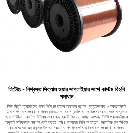
লিটোঙ - বিশ্বস্ত সিক্যাম ওয়ার সাপ্লাইয়ার সাথে কাস্টম বি২বি
সমাধান
লিটং বিটুবি ক্লায়েন্টদের জন্য সিসিএম তারের অন্যতম প্রধান প্রস্তুতকারক ও সরবরাহকারী
হিসেবে গর্ব বোধ করে। আমাদের সিসিএম তারের পণ্যগুলি তাদের উচ্চমানের ও নির্ভরযোগ্যতার
জন্য পরিচিত। কাস্টম সিসিএম তার সরবরাহকারী হিসেবে, আমরা আপনার নির্দিষ্ট প্রয়োজনীয়তা
অনুযায়ী সঠিকভাবে সমাধান তৈরি করতে পারি। আমাদের সিসিএম তারের ধারাবাহিক মান নিশ্চিত
করতে আমরা অত্যাধুনিক উত্পাদন সরঞ্জাম ও প্রক্রিয়াগুলিতে বিনিয়োগ করেছি। আমাদের