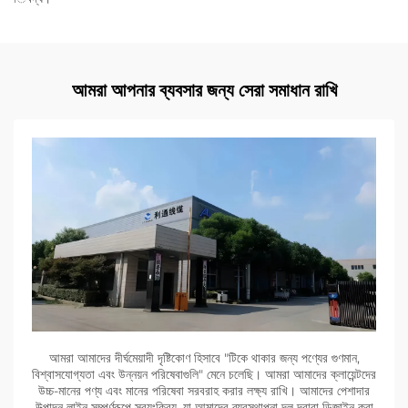
আমরা আপনার ব্যবসার জন্য সেরা সমাধান রাখি
আমরা আমাদের দীর্ঘমেয়াদী দৃষ্টিকোণ হিসাবে "টিকে থাকার জন্য পণ্যের গুণমান,
বিশ্বাসযোগ্যতা এবং উন্নয়ন পরিষেবাগুলি" মেনে চলেছি। আমরা আমাদের ক্লায়েন্টদের
উচ্চ-মানের পণ্য এবং মানের পরিষেবা সরবরাহ করার লক্ষ্য রাখি। আমাদের পেশাদার
উত্পাদন লাইন সম্পূর্ণরূপে স্বয়ংক্রিয়, যা আমাদের ব্যবস্থাপনা দল দ্বারা ডিজাইন করা