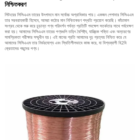
নিশ্চিতকরণ
লিটংয়ের সিসিএএম তারের উৎপাদনে মান সর্বোচ্চ অগ্রাধিকার পায়। একজন পেশাদার সিসিএএম
তার সরবরাহকারী হিসেবে, আমরা কঠোর মান নিশ্চিতকরণ পদ্ধতি প্রয়োগ করেছি। কাঁচামাল
সংগ্রহ থেকে শুরু করে চূড়ান্ত পণ্য পরিদর্শন পর্যন্ত প্রতিটি পদক্ষেপ সতর্কতার সাথে পর্যবেক্ষণ
করা হয়। আমাদের সিসিএএম তারের পণ্যগুলি তড়িৎ বৈশিষ্ট্য, যান্ত্রিক শক্তি এবং অন্তরণের
সামগ্রিকতা পরীক্ষার সম্মুখীন হয়। এই মানের প্রতি আমাদের দৃঢ় প্রত্যয় নিশ্চিত করে যে
আমাদের সিসিএএম তার নির্ভরযোগ্য এবং স্থিতিশীলভাবে কাজ করে, যা বিশ্বব্যাপী বি2বি
ক্রেতাদের পছন্দের পণ্য।