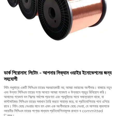
ডার্ক শিরোনাম: লিটোং - আপনার সিক্যাম ওয়াইর ইনোভেশনের জন্য
সহযোগী
লিটং শুধুমাত্র একটি সিসিএম তারের সরবরাহকারী নয়; আমরা নবায়নের অংশীদার। বাজারে নতুন
এবং উন্নত সিসিএম তারের পণ্য আনতে আমরা গবেষণা ও উন্নয়নে প্রচুর বিনিয়োগ করি।
আমাদের গবেষণা দল শিল্পের সর্বশেষ প্রবণতা এবং প্রযুক্তির সাথে সমান্তরালে থাকে, যা
কাস্টমাইজড সিসিএম তারের সমাধান তৈরি করতে সাহায্য করে, যা প্রতিযোগিতার পথে এগিয়ে
রাখে। লিটং বেছে নেওয়ার মানে হল এমন এক অংশীদারকে বেছে নেওয়া, যে আপনার ব্যবসাকে
নবায়নীয় সিসিএম তারের পণ্যের মাধ্যমে প্রতিযোগিতামূলক রাখতে ব committed
িবদ্ধ।