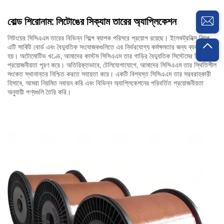
বোল্ড শিরোনাম: লিটোঙের সিক্যাম তারের অ্যাপ্লিকেশন
লিটংয়ের সিসিএএম তারের বিভিন্ন শিল্পে ব্যাপক পরিসরে প্রয়োগ রয়েছে। ইলেকট্রনিক্স শিল্পে,
এটি সার্কিট বোর্ড এবং বৈদ্যুতিক সংযোজকগুলিতে এর নির্ভরযোগ্য কর্মক্ষমতার জন্য ব্যবহৃত
হয়। অটোমোটিভ খণ্ডে, আমাদের কাস্টম সিসিএএম তার গাড়ির বৈদ্যুতিক সিস্টেমের নির্দিষ্ট
প্রয়োজনীয়তা পূরণ করে। অতিরিক্তভাবে, টেলিযোগাযোগে, আমাদের সিসিএএম তার স্থিতিশীল
সংকেত স্থানান্তর নিশ্চিত করতে সহায়তা করে। একটি বিশ্বস্ত সিসিএএম তার সরবরাহকারী
হিসাবে, আমরা নিয়মিত নবায়ন করি এবং বিভিন্ন অ্যাপ্লিকেশনের পরিবর্তিত প্রয়োজনীয়তা
অনুযায়ী পণ্যগুলি তৈরি করি।