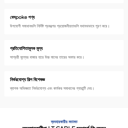
বেসpoke পণ্য
উপযোগী সমাধানগুলি নির্দিষ্ট প্রকল্পের প্রয়োজনীয়তাগুলি যথাযথভাবে পূরণ করে।
প্রতিযোগিতামূলক মূল্য
সাশ্রয়ী মূল্যের বাজার হারে উচ্চ মানের তারের অফার করে।
নির্ভরযোগ্য শিল্প বিশেষজ্ঞ
ব্যাপক অভিজ্ঞতা নির্ভরযোগ্য এবং কার্যকর সমাধানের গ্যারান্টি দেয়।
ব্যবহারকারীর মতামত