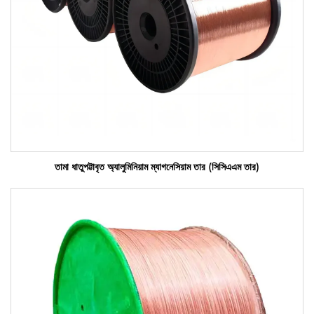
তামা ধাতুপট্টাবৃত অ্যালুমিনিয়াম ম্যাগনেসিয়াম তার (সিসিএএম তার)