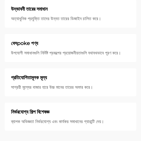
উদ্ভাবনী তারের সমাধান
অত্যাধুনিক প্রযুক্তি তাদের উন্নত তারের ডিজাইন চালিত করে।
বেসpoke পণ্য
উপযোগী সমাধানগুলি নির্দিষ্ট প্রকল্পের প্রয়োজনীয়তাগুলি যথাযথভাবে পূরণ করে।
প্রতিযোগিতামূলক মূল্য
সাশ্রয়ী মূল্যের বাজার হারে উচ্চ মানের তারের অফার করে।
নির্ভরযোগ্য শিল্প বিশেষজ্ঞ
ব্যাপক অভিজ্ঞতা নির্ভরযোগ্য এবং কার্যকর সমাধানের গ্যারান্টি দেয়।