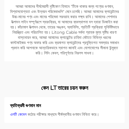
আমরা আমাদের দীর্ঘমেয়াদী দৃষ্টিকোণ হিসাবে "টিকে থাকার জন্য পণ্যের গুণমান,
বিশ্বাসযোগ্যতা এবং উন্নয়ন পরিষেবাগুলি" মেনে চলেছি। আমরা আমাদের ক্লায়েন্টদের
উচ্চ-মানের পণ্য এবং মানের পরিষেবা সরবরাহ করার লক্ষ্য রাখি। আমাদের পেশাদার
উত্পাদন লাইন সম্পূর্ণরূপে স্বয়ংক্রিয়, যা আমাদের ব্যবস্থাপনা দল দ্বারা ডিজাইন করা
হয়। কাঁচামাল উত্পাদন থেকে, তারের অঙ্কন, অ্যানিলিং, প্রতিটি প্রক্রিয়া সুনির্দিষ্টভাবে
নিয়ন্ত্রিত এবং পরিচালিত হয়। Litong Cable সর্বদা গ্রাহক মূল্য সৃষ্টির ধারণা
বাস্তবায়ন করে, আমরা আমাদের ক্লায়েন্টের চাহিদা মেটাতে বিভিন্ন ধরনের
কাস্টমাইজড পণ্য অফার করি এবং ক্রমাগত ক্লায়েন্টদের প্রযুক্তিগত সমস্যার সমাধান
প্রদান করি আপনাকে আন্তরিকভাবে স্বাগত জানাই এবং যোগাযোগের সীমানা উন্মুক্ত
করি। লিটং কেবল, পরিপূর্ণতার নিরলস সাধনা।
কেন LT তারের চয়ন করুন
ব্যতিক্রমী গুণমান মান
এলটি কেবেল
কঠোর পরীক্ষার মাধ্যমে শীর্ষস্থানীয় গুণমান নিশ্চিত করে।