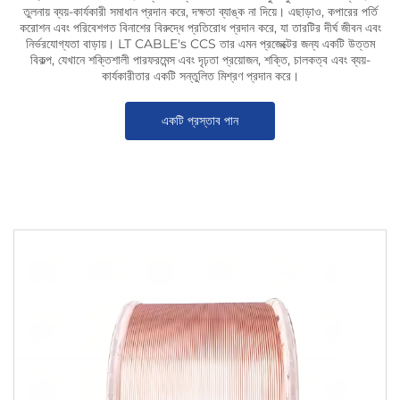
তুলনায় ব্যয়-কার্যকারী সমাধান প্রদান করে, দক্ষতা ব্যাঙ্ক না দিয়ে। এছাড়াও, কপারের পর্তি
করোশন এবং পরিবেশগত বিনাশের বিরুদ্ধে প্রতিরোধ প্রদান করে, যা তারটির দীর্ঘ জীবন এবং
নির্ভরযোগ্যতা বাড়ায়। LT CABLE's CCS তার এমন প্রজেক্টের জন্য একটি উত্তম
বিকল্প, যেখানে শক্তিশালী পারফরমেন্স এবং দৃঢ়তা প্রয়োজন, শক্তি, চালকত্ব এবং ব্যয়-
কার্যকারীতার একটি সন্তুলিত মিশ্রণ প্রদান করে।
একটি প্রস্তাব পান