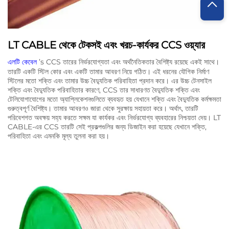
LT CABLE থেকে টেকসই এবং খরচ-কার্যকর CCS ওয়্যার
এলটি কেবেল
’s CCS তারের নির্ভরযোগ্যতা এবং অর্থনৈতিকতার বৈশিষ্ট্য রয়েছে একই সাথে।
তারটি একটি স্টিল কোর এবং একটি তামার আবরণ নিয়ে গঠিত। এই ধরনের যৌগিক নির্মাণ
স্টিলের মতো শক্তি এবং তামার উচ্চ বৈদ্যুতিক পরিবাহিতা প্রদান করে। এর উচ্চ টেনসাইল
শক্তি এবং বৈদ্যুতিক পরিবাহিতার কারণে, CCS তার সাধারণত বৈদ্যুতিক শক্তি এবং
টেলিযোগাযোগের মতো অ্যাপ্লিকেশনগুলিতে ব্যবহৃত হয় যেখানে শক্তি এবং বৈদ্যুতিক কর্মক্ষমতা
গুরুত্বপূর্ণ বৈশিষ্ট্য। তামার আবরণও জারা থেকে সুরক্ষায় সহায়তা করে। অর্থাৎ, তারটি
পরিবেশগত অবক্ষয় সহ্য করতে সক্ষম যা কার্যকর এবং নির্ভরযোগ্য ব্যবহারের নিশ্চয়তা দেয়। LT
CABLE-এর CCS তারটি সেই প্রকল্পগুলির জন্য ডিজাইন করা হয়েছে যেখানে শক্তি,
পরিবাহিতা এবং এমনকি মূল্য তুলনা করা হয়।