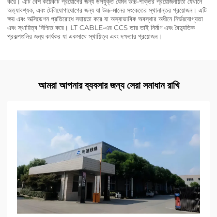
করে। এটি বেশ কয়েকটি প্রয়োগের জন্য উপযুক্ত যেমন উচ্চ-শক্তির প্রয়োজনীয়তা যেখানে
অত্যাবশ্যক, এবং টেলিযোগাযোগের জন্য যা উচ্চ-মানের সংকেতের স্থানান্তর প্রয়োজন। এটি
ক্ষয় এবং অক্সিডেশন প্রতিরোধে সহায়তা করে যা অস্বাভাবিক অবস্থার অধীনে নির্ভরযোগ্যতা
এবং স্থায়িত্ব নিশ্চিত করে। LT CABLE-এর CCS তার তাই নির্মাণ এবং বৈদ্যুতিক
প্রকল্পগুলির জন্য কার্যকর যা একসাথে স্থায়িত্ব এবং দক্ষতার প্রয়োজন।
আমরা আপনার ব্যবসার জন্য সেরা সমাধান রাখি