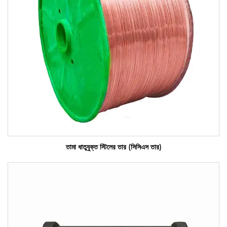
তামা ধাতুযুক্ত স্টিলের তার (সিসিএস তার)