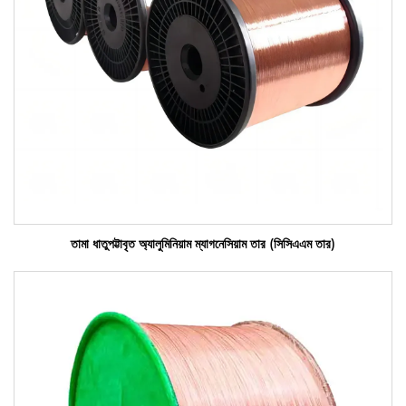
তামা ধাতুপট্টাবৃত অ্যালুমিনিয়াম ম্যাগনেসিয়াম তার (সিসিএএম তার)