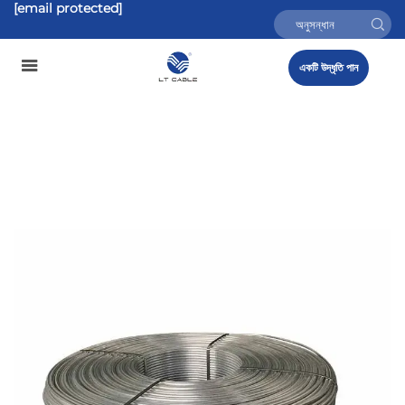
[email protected]
একটি উদ্ধৃতি পান