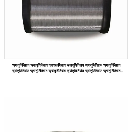
অ্যালুমিনিয়াম অ্যালুমিনিয়াম ম্যাগনেসিয়াম অ্যালুমিনিয়াম অ্যালুমিনিয়াম অ্যালুমিনিয়াম
অ্যালুমিনিয়াম অ্যালুমিনিয়াম অ্যালুমিনিয়াম অ্যালুমিনিয়াম অ্যালুমিনিয়াম অ্যালুমিনিয়াম
অ্যালুমিনিয়াম অ্যালুমিনিয়াম অ্যালুমিনিয়াম অ্যালুম