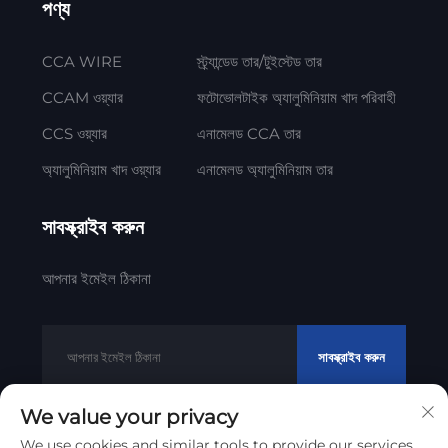
পণ্য
CCA WIRE
স্ট্র্যান্ডেড তার/টুইস্টেড তার
CCAM ওয়্যার
ফটোভোলটাইক অ্যালুমিনিয়াম খাদ পরিবাহী
CCS ওয়্যার
এনামেলড CCA তার
অ্যালুমিনিয়াম খাদ ওয়্যার
এনামেলড অ্যালুমিনিয়াম তার
সাবস্ক্রাইব করুন
আপনার ইমেইল ঠিকানা
সাবস্ক্রাইব করুন
We value your privacy
We use cookies and similar tools to provide our services.