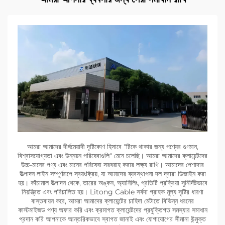
আমরা আমাদের দীর্ঘমেয়াদী দৃষ্টিকোণ হিসাবে "টিকে থাকার জন্য পণ্যের গুণমান,
বিশ্বাসযোগ্যতা এবং উন্নয়ন পরিষেবাগুলি" মেনে চলেছি। আমরা আমাদের ক্লায়েন্টদের
উচ্চ-মানের পণ্য এবং মানের পরিষেবা সরবরাহ করার লক্ষ্য রাখি। আমাদের পেশাদার
উত্পাদন লাইন সম্পূর্ণরূপে স্বয়ংক্রিয়, যা আমাদের ব্যবস্থাপনা দল দ্বারা ডিজাইন করা
হয়। কাঁচামাল উত্পাদন থেকে, তারের অঙ্কন, অ্যানিলিং, প্রতিটি প্রক্রিয়া সুনির্দিষ্টভাবে
নিয়ন্ত্রিত এবং পরিচালিত হয়। Litong Cable সর্বদা গ্রাহক মূল্য সৃষ্টির ধারণা
বাস্তবায়ন করে, আমরা আমাদের ক্লায়েন্টের চাহিদা মেটাতে বিভিন্ন ধরনের
কাস্টমাইজড পণ্য অফার করি এবং ক্রমাগত ক্লায়েন্টদের প্রযুক্তিগত সমস্যার সমাধান
প্রদান করি আপনাকে আন্তরিকভাবে স্বাগত জানাই এবং যোগাযোগের সীমানা উন্মুক্ত