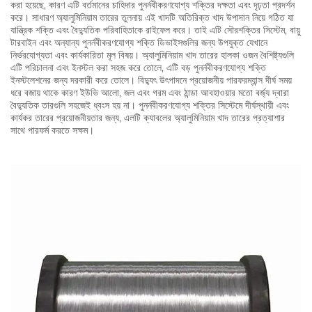
করা হয়েছে, কারণ এটি বর্তমানের চাহিদার পুনর্নবীকরণযোগ্য শক্তির দক্ষতা এবং দৃঢ়তা প্রদর্শন
করে। সাধারণ অ্যালুমিনিয়াম তারের তুলনায় এই খাদটি অতিরিক্ত খাদ উপাদান নিয়ে গঠিত যা
যান্ত্রিক শক্তি এবং বৈদ্যুতিক পরিবাহিতাকে রাইফেল করে। তাই এটি সৌরশক্তির সিস্টেম, বায়ু
টারবাইন এবং অন্যান্য পুনর্নবীকরণযোগ্য শক্তি ডিভাইসগুলির জন্য উপযুক্ত যেখানে
নির্ভরযোগ্যতা এবং কার্যকারিতা মূল বিষয়। অ্যালুমিনিয়াম খাদ তারের হালকা ওজন বৈশিষ্ট্যগুলি
এটি পরিচালনা এবং ইনস্টল করা সহজ করে তোলে, এটি বড় পুনর্নবীকরণযোগ্য শক্তি
ইনস্টলেশনের জন্য দরকারী করে তোলে। বিদ্যুৎ উৎপাদনে প্রয়োজনীয় পারফরম্যান্স দীর্ঘ সময়
ধরে বজায় থাকে কারণ ইউভি আলো, জল এবং গরম এবং ঠান্ডা আবহাওয়ার মতো বর্জ্য দ্বারা
বৈদ্যুতিক তারগুলি সহজেই ধ্বংস হয় না। পুনর্নবীকরণযোগ্য শক্তির সিস্টেমে দীর্ঘস্থায়ী এবং
কার্যকর তারের প্রয়োজনীয়তার জন্য, এলটি ক্যাবলের অ্যালুমিনিয়াম খাদ তারের প্রত্যাশার
সাথে পারফর্ম করতে সক্ষম।