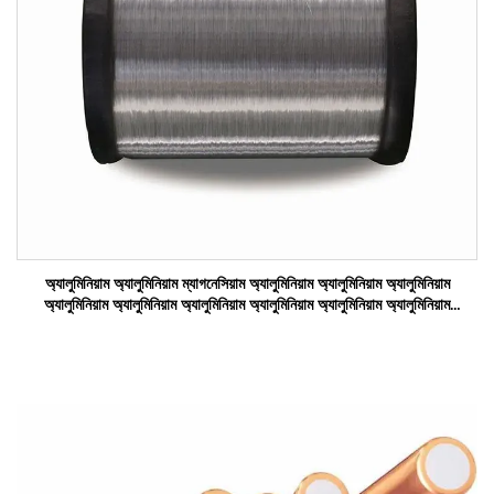
অ্যালুমিনিয়াম অ্যালুমিনিয়াম ম্যাগনেসিয়াম অ্যালুমিনিয়াম অ্যালুমিনিয়াম অ্যালুমিনিয়াম
অ্যালুমিনিয়াম অ্যালুমিনিয়াম অ্যালুমিনিয়াম অ্যালুমিনিয়াম অ্যালুমিনিয়াম অ্যালুমিনিয়াম
অ্যালুমিনিয়াম অ্যালুমিনিয়াম অ্যালুমিনিয়াম অ্যালুম