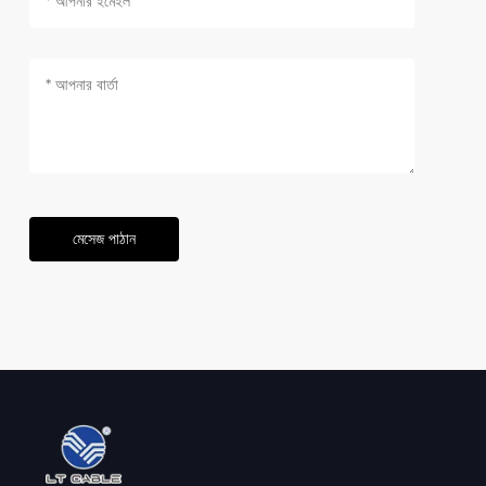
মেসেজ পাঠান