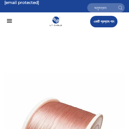
[email protected]
একটি প্রস্তাব পান