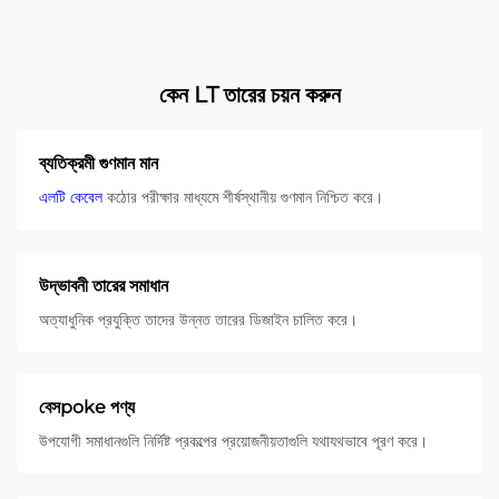
কেন LT তারের চয়ন করুন
ব্যতিক্রমী গুণমান মান
এলটি কেবেল
কঠোর পরীক্ষার মাধ্যমে শীর্ষস্থানীয় গুণমান নিশ্চিত করে।
উদ্ভাবনী তারের সমাধান
অত্যাধুনিক প্রযুক্তি তাদের উন্নত তারের ডিজাইন চালিত করে।
বেসpoke পণ্য
উপযোগী সমাধানগুলি নির্দিষ্ট প্রকল্পের প্রয়োজনীয়তাগুলি যথাযথভাবে পূরণ করে।