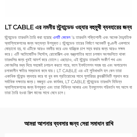
LT CABLE এর নমনীয় স্ট্র্যান্ডেড ওয়্যার বহুমুখী ব্যবহারের জন্য
স্ট্র্যান্ডেড তারগুলি তৈরি করা হয়েছে
এলটি কেবেল
‘s তারগুলি শক্তিশালী এবং অনেক বৈদ্যুতিক
অ্যাপ্লিকেশনের জন্য অত্যন্ত উপযুক্ত। স্ট্র্যান্ডেড তারের নির্মাণে অনেকটি কুণ্ডলী একসাথে
মোড়ানো হয়, যা এটিকে আরও নমনীয় করে এবং যান্ত্রিক চাপ সহ্য করার জন্য আরও সক্ষম
করে। এটি অটোমোটিভ সিস্টেম, রোবোটিক্স এবং যন্ত্রপাতির মতো চলমান অংশগুলিতে থাকা
তারগুলির জন্য খুবই আদর্শ করে তোলে। এছাড়াও, এই স্ট্র্যান্ড তারগুলি সংকীর্ণ পথ এবং
কোণগুলির মধ্য দিয়ে সহজেই চলাচল করতে পারে, ফলে ইনস্টলেশন সহজ হয় এবং অপারেশন
চলাকালীন ক্ষতির সম্ভাবনা কমে যায়। LT CABLE এর এই সুবিধাগুলি হল কেন তারা
একাধিক স্ট্র্যান্ড ব্যবহার করে যা খুব কম প্রতিরোধের সাথে সুপারিয়র কন্ডাক্টিভিটি প্রদান করে
সর্বাধিক দক্ষতার জন্য। মজবুত এবং কার্যকর, LT CABLE স্ট্র্যান্ডেড তারগুলি বিভিন্ন
অ্যাপ্লিকেশনের জন্য উপযুক্ত এবং তারা বিভিন্ন আকার এবং ইনসুলেশন পরিবর্তন সহ আসে যা
তারা তৈরি হওয়া শিল্প মানের সাথে মেনে চলে।
আমরা আপনার ব্যবসার জন্য সেরা সমাধান রাখি