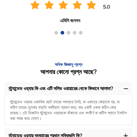
5.0
এমিলি জনসন
অধিক জিজ্ঞাসু প্রশ্ন
আপনার কোনো প্রশ্ন আছে?
স্ট্র্যান্ডেড ওয়্যার কি এবং এটি সলিড ওয়ায়ারের থেকে কিভাবে আলাদা?
স্ট্র্যান্ডেড ওয়্যার একাধিক ছোট তারের সমন্বয়ে তৈরি, যা একত্রে মোড়ানো হয়, যা
কঠিন তারের তুলনায় বাড়তি নমনীয়তা প্রদান করে, যার একটি একক কঠিন কোর
রয়েছে। এই ডিজাইন স্ট্র্যান্ডেড ওয়্যারকে বাঁকানো এবং সংকীর্ণ বা জটিল স্থানে ইনস্টল
করা সহজ করে তোলে।
স্ট্র্যান্ডেড ওয়্যার ব্যবহারের প্রধান সুবিধাগুলি কি?