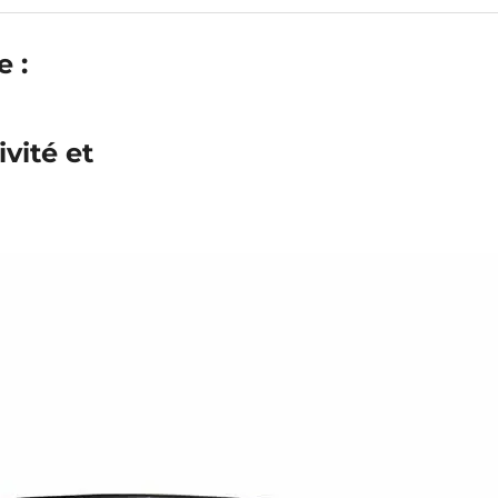
 :
vité et