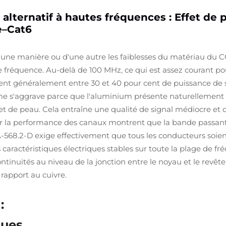
ternatif à hautes fréquences : Effet de p
e–Cat6
'une manière ou d'une autre les faiblesses du matériau du C
fréquence. Au-delà de 100 MHz, ce qui est assez courant pour
dent généralement entre 30 et 40 pour cent de puissance de
ème s'aggrave parce que l'aluminium présente naturellement u
fet de peau. Cela entraîne une qualité de signal médiocre et 
ur la performance des canaux montrent que la bande passante
A-568.2-D exige effectivement que tous les conducteurs soi
 caractéristiques électriques stables sur toute la plage de f
ntinuités au niveau de la jonction entre le noyau et le revêt
rapport au cuivre.
:
ques