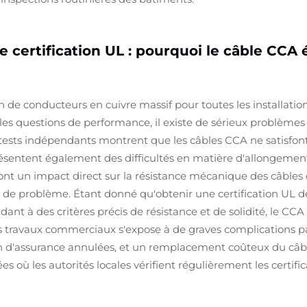
 certification UL : pourquoi le câble CCA é
on de conducteurs en cuivre massif pour toutes les installatio
les questions de performance, il existe de sérieux problèmes 
tests indépendants montrent que les câbles CCA ne satisfon
résentent également des difficultés en matière d'allongement 
s ont un impact direct sur la résistance mécanique des câbles 
s de problème. Étant donné qu'obtenir une certification UL
ant à des critères précis de résistance et de solidité, le C
 travaux commerciaux s'expose à de graves complications par
n d'assurance annulées, et un remplacement coûteux du câbl
ù les autorités locales vérifient régulièrement les certifica