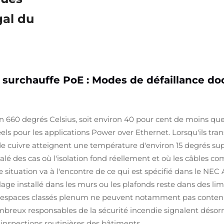
gal du
t surchauffe PoE : Modes de défaillance do
n 660 degrés Celsius, soit environ 40 pour cent de moins que 
els pour les applications Power over Ethernet. Lorsqu'ils tr
cuivre atteignent une température d'environ 15 degrés supéri
nalé des cas où l'isolation fond réellement et où les câble
 situation va à l'encontre de ce qui est spécifié dans le NEC
lage installé dans les murs ou les plafonds reste dans des li
Les espaces classés plenum ne peuvent notamment pas conteni
reux responsables de la sécurité incendie signalent désor
inspections routinières des bâtiments.