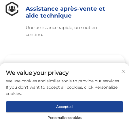
Assistance après-vente et
aide technique
Une assistance rapide, un soutien
continu.
Demander un devis
We value your privacy
professionnel B2B
We use cookies and similar tools to provide our services.
If you don't want to accept all cookies, click Personalize
Notre représentant vous contactera sous peu.
cookies.
Nom
Accept all
0/100
Personalize cookies
Page
Produit
De
CONTACT