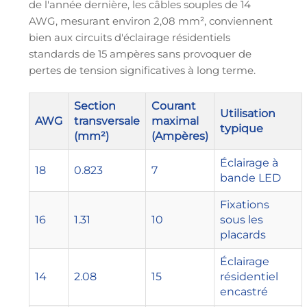
de l'année dernière, les câbles souples de 14
AWG, mesurant environ 2,08 mm², conviennent
bien aux circuits d'éclairage résidentiels
standards de 15 ampères sans provoquer de
pertes de tension significatives à long terme.
Section
Courant
Utilisation
AWG
transversale
maximal
typique
(mm²)
(Ampères)
Éclairage à
18
0.823
7
bande LED
Fixations
16
1.31
10
sous les
placards
Éclairage
14
2.08
15
résidentiel
encastré