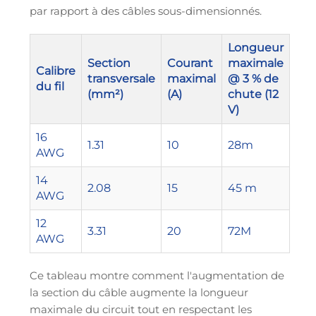
par rapport à des câbles sous-dimensionnés.
Longueur
Section
Courant
maximale
Calibre
transversale
maximal
@ 3 % de
du fil
(mm²)
(A)
chute (12
V)
16
1.31
10
28m
AWG
14
2.08
15
45 m
AWG
12
3.31
20
72M
AWG
Ce tableau montre comment l'augmentation de
la section du câble augmente la longueur
maximale du circuit tout en respectant les