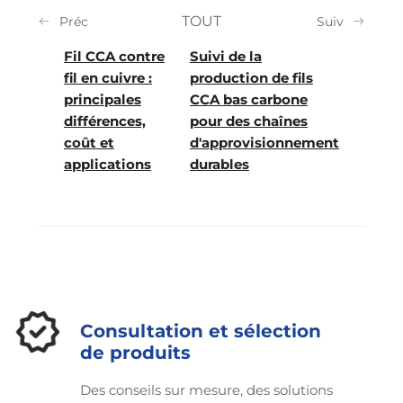
TOUT
Préc
Suiv
Fil CCA contre
Suivi de la
fil en cuivre :
production de fils
principales
CCA bas carbone
différences,
pour des chaînes
coût et
d'approvisionnement
applications
durables
Consultation et sélection
de produits
Des conseils sur mesure, des solutions