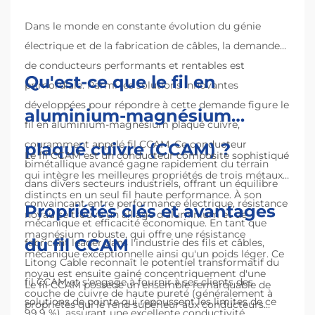
Dans le monde en constante évolution du génie
électrique et de la fabrication de câbles, la demande
de conducteurs performants et rentables est
Qu'est-ce que le fil en
primordiale. Parmi les solutions innovantes
développées pour répondre à cette demande figure le
aluminium-magnésium
fil en aluminium-magnésium plaqué cuivre,
couramment appelé fil CCAM. Ce conducteur
plaqué cuivre (CCAM) ?
Le fil CCAM est un conducteur composite sophistiqué
bimétallique avancé gagne rapidement du terrain
qui intègre les meilleures propriétés de trois métaux
dans divers secteurs industriels, offrant un équilibre
distincts en un seul fil haute performance. À son
convaincant entre performance électrique, résistance
Propriétés clés et avantages
noyau se trouve un alliage d'aluminium et de
mécanique et efficacité économique. En tant que
magnésium robuste, qui offre une résistance
du fil CCAM
fabricant leader dans l'industrie des fils et câbles,
mécanique exceptionnelle ainsi qu'un poids léger. Ce
Litong Cable reconnaît le potentiel transformatif du
noyau est ensuite gainé concentriquement d'une
fil CCAM et s'engage à fournir à ses clients des
Le fil CCAM possède un ensemble remarquable de
couche de cuivre de haute pureté (généralement à
solutions de pointe qui repoussent les limites de ce
propriétés qui le rend supérieur aux conducteurs
99,9 %), assurant une excellente conductivité