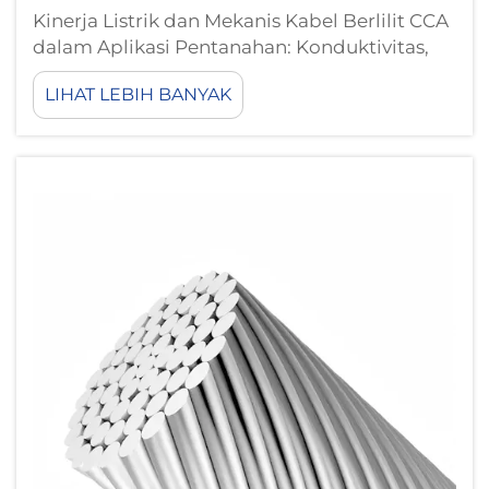
Kinerja Listrik dan Mekanis Kabel Berlilit CCA
dalam Aplikasi Pentanahan: Konduktivitas,
Resistivitas, dan Batasan Termal dalam
LIHAT LEBIH BANYAK
Kondisi Gangguan. Kabel berlilit tembaga
berlapis aluminium (CCA) memiliki
resistivitas listrik sekitar 40% lebih tinggi...