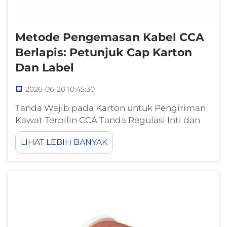
Metode Pengemasan Kabel CCA
Berlapis: Petunjuk Cap Karton
Dan Label
2026-06-20 10:45:30
Tanda Wajib pada Karton untuk Pengiriman
Kawat Terpilin CCA Tanda Regulasi Inti dan
Penanganan: Mudah Pecah, Sisi Ini ke Atas,
LIHAT LEBIH BANYAK
Jauhkan dari Kelembapan Kawat terpilin CCA
—ringan karena inti aluminiumnya namun
rentan terhadap lekukan permukaan dan
putusnya konduktor—memerlukan
penanganan yang konsisten…