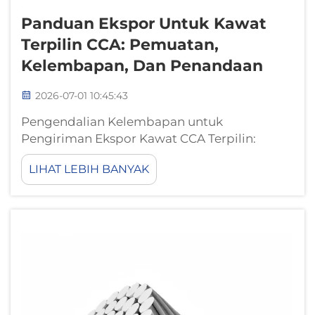
Panduan Ekspor Untuk Kawat
Terpilin CCA: Pemuatan,
Kelembapan, Dan Penandaan
2026-07-01 10:45:43
Pengendalian Kelembapan untuk
Pengiriman Ekspor Kawat CCA Terpilin:
Mengapa kelembapan menurunkan
LIHAT LEBIH BANYAK
konduktivitas dan mempercepat oksidasi
pada kawat CCA terpilinKelembapan
merupakan ancaman utama bagi kawat CCA
terpilin selama pengiriman laut jarak jauh.
Uap air yang menembus kemasan...