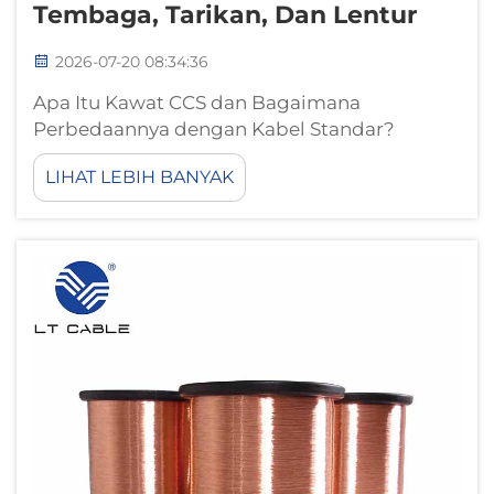
Tembaga, Tarikan, Dan Lentur
2026-07-20 08:34:36
Apa Itu Kawat CCS dan Bagaimana
Perbedaannya dengan Kabel Standar?
Konstruksi Inti serta Peringkat Tegangan/Arus
LIHAT LEBIH BANYAK
untuk Aplikasi CCS Kawat CCS (Tembaga
Berlapis Baja) adalah konduktor bimetalik
yang dibentuk melalui pengikatan
metalurgis lapisan tembaga ke baja
berkarbon rendah...