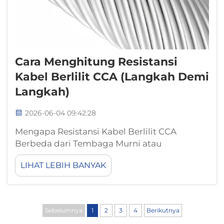
Cara Menghitung Resistansi
Kabel Berlilit CCA (Langkah Demi
Langkah)
2026-06-04 09:42:28
Mengapa Resistansi Kabel Berlilit CCA
Berbeda dari Tembaga Murni atau
Aluminium Murni. Kabel berlilit CCA
LIHAT LEBIH BANYAK
menggabungkan inti aluminium berkualitas
tinggi dengan lapisan tipis tembaga.
Meskipun desain ini mengurangi berat dan
biaya, secara mendasar mengubah kinerja
Sebelumnya
1
2
3
4
Berikutnya
listrik...