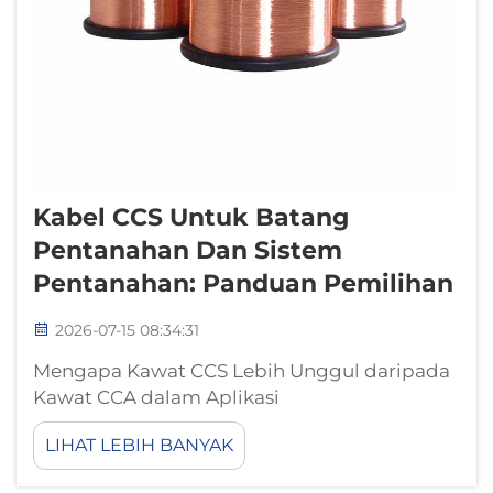
Kabel CCS Untuk Batang
Pentanahan Dan Sistem
Pentanahan: Panduan Pemilihan
2026-07-15 08:34:31
Mengapa Kawat CCS Lebih Unggul daripada
Kawat CCA dalam Aplikasi
PentanahanKeseimbangan konduktivitas-
LIHAT LEBIH BANYAK
korosi: Bagaimana CCS memberikan kinerja
jangka panjang yang lebih unggul