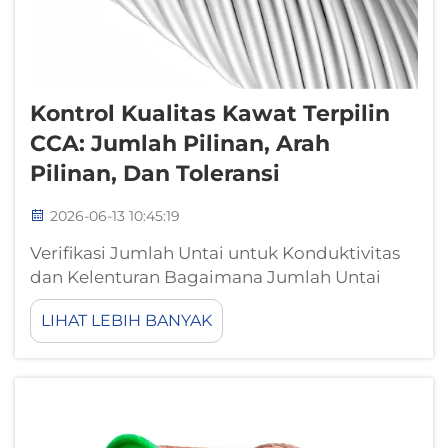
Kontrol Kualitas Kawat Terpilin
CCA: Jumlah Pilinan, Arah
Pilinan, Dan Toleransi
2026-06-13 10:45:19
Verifikasi Jumlah Untai untuk Konduktivitas
dan Kelenturan Bagaimana Jumlah Untai
Mempengaruhi Ampasitas dan Ketahanan
LIHAT LEBIH BANYAK
terhadap Kelelahan Lentur Jumlah untai
pada kabel CCA teruntai secara kritis
memengaruhi kinerja listrik maupun
ketahanan mekanis. Jumlah untai yang lebih
tinggi...