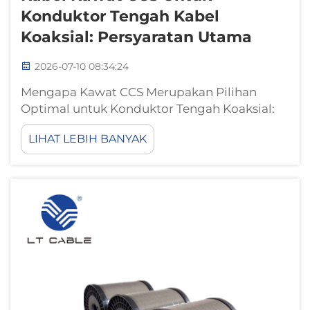
Konduktor Tengah Kabel
Koaksial: Persyaratan Utama
2026-07-10 08:34:24
Mengapa Kawat CCS Merupakan Pilihan
Optimal untuk Konduktor Tengah Koaksial:
Menyeimbangkan Kinerja RF, Biaya, dan
LIHAT LEBIH BANYAK
Bobot dengan Kawat CCSKawat berlapis
tembaga-baja (CCS) memberikan kombinasi
unik yang seimbang antara kinerja RF,
efisiensi biaya bahan, dan pengurangan
bobot...