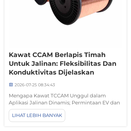
Kawat CCAM Berlapis Timah
Untuk Jalinan: Fleksibilitas Dan
Konduktivitas Dijelaskan
2026-07-25 08:34:43
Mengapa Kawat TCCAM Unggul dalam
Aplikasi Jalinan Dinamis; Permintaan EV dan
Dirgantara Mendorong Adopsi TCCAM dalam
LIHAT LEBIH BANYAK
Interkonektor Berfleksibilitas Tinggi;
Elektrifikasi cepat pada platform kendaraan
dan pesawat generasi berikutnya telah