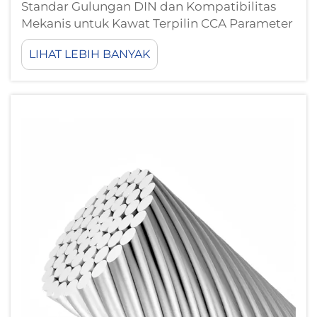
Standar Gulungan DIN dan Kompatibilitas
Mekanis untuk Kawat Terpilin CCA Parameter
Dimensi (A–E) dan Dampaknya terhadap
LIHAT LEBIH BANYAK
Stabilitas Penggulungan Kawat Terpilin CCA
Standar DIN menetapkan lima dimensi
gulungan kritis (A–E) yang mengatur
stabilitas penggulungan…