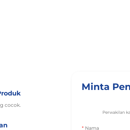
Minta Pen
Produk
ng cocok.
Perwakilan k
kan
Nama