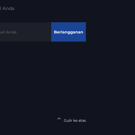
l Anda
Berlangganan
Gulir ke atas