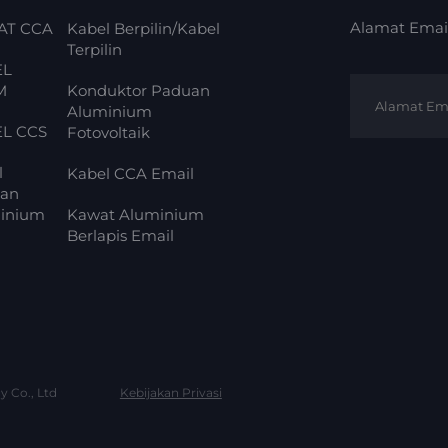
Alamat Emai
AT CCA
Kabel Berpilin/Kabel
Terpilin
EL
M
Konduktor Paduan
Aluminium
L CCS
Fotovoltaik
l
Kabel CCA Email
an
inium
Kawat Aluminium
Berlapis Email
y Co., Ltd
Kebijakan Privasi