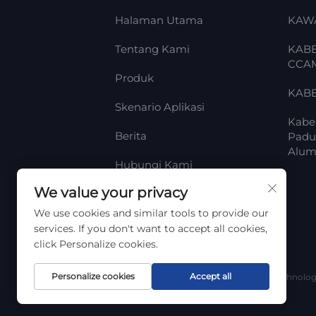
Halaman Utama
KAW
Tentang Kami
KAB
CCA
Produk
KABE
Skenario Aplikasi
Kabe
Berita
Padu
Alum
Hubungi Kami
We value your privacy
Blog
We use cookies and similar tools to provide our
services. If you don't want to accept all cookies,
click Personalize cookies.
Personalize cookies
Accept all
Hak Cipta © 2012 - 2023 Litong Cable Technolog