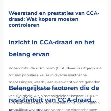
Weerstand en prestaties van CCA-
draad: Wat kopers moeten
controleren
Inzicht in CCA-draad en het
belang ervan
Koperomhulde aluminium (CCA) draad is uitgegroeid
tot een populaire keuze in diverse elektrische
toepassingen, waarbij een evenwicht wordt geboden
Belangrijkste factoren die de
tussen prestaties, kosten-effectiviteit en
veelzijdigheid. Als bimetaalgeleider bestaat CCA uit
resistiviteit van CCA-draad
een aluminium kern met een concentrische koperen
omhulling, waardoor de voordelige eigenschappen