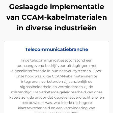
Geslaagde implementatie
van CCAM-kabelmaterialen
in diverse industrieën
Telecommunicatiebranche
In de telecommunicatiesector stond een
toonaangevend bedrijf voor uitdagingen met
signaalinterferentie in hun netwerksystemen. Door
onze hoogwaardige CCAM-kabelmaterialen te
integreren, verbeterden zij aanzienlijk de
signaalhelderheid en verminderden zij de
stilstandtijd. De verbeterde geleidbaarheid van onze
kabels zorgde ervoor dat gegevensoverdracht snel en
betrouwbaar was, wat leidde tot hogere
klanttevredenheid en een vermindering van