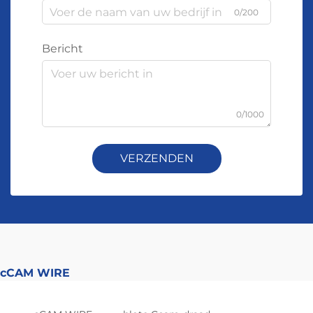
kiezen mensen bij bewegende onderdelen, zoals
0/200
robots of machines die regelmatig worden
verplaatst, vaak voor 15% bekleding, omdat dit
Bericht
beter bestand is tegen herhaalde belasting en
slijtage over lange periodes.
Waarom koperomhulde
0/1000
aluminiumdraad optimale
waarde biedt: afwegingen
VERZENDEN
tussen kosten, gewicht en
geleidbaarheid
30–40% lagere materiaalkosten ten
opzichte van puur koper—
gevalideerd door
benchmarkgegevens van ICPC uit
cCAM WIRE
2023
Volgens de nieuwste benchmarkcijfers van ICPC