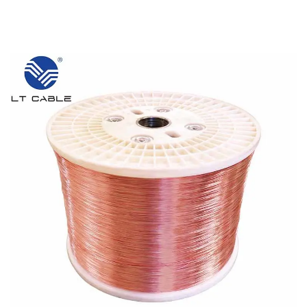
van verzendkosten. Dit opent mogelijkheden waar
gewicht een grote rol speelt, zoals bij het
aanleggen van kabels op hangbruggen, binnen
oude gebouwen die behouden moeten worden, of
zelfs in tijdelijke constructies voor evenementen
en tentoonstellingen.
92–97% IACS geleidbaarheid:
profiteren van het skineffect voor
prestaties bij hoge frequenties in
datakabels
CCA-kabels bereiken ongeveer 92 tot 97 procent
van de IACS-geleidbaarheid omdat ze
gebruikmaken van een fenomeen dat bekend
staat als het skineffect. Kort gezegd blijft
elektriciteit bij frequenties boven 1 MHz
voornamelijk aan de buitenlagen van geleiders
hechten in plaats van door het gehele materiaal te