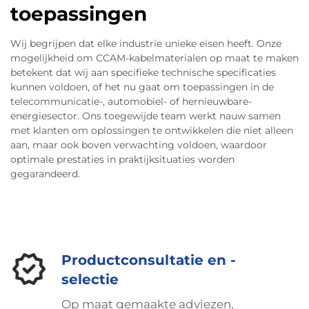
toepassingen
Bijzonder nuttig is de natuurlijke buigzaamheid
van CCA: installateurs kunnen deze kabels vrij
Wij begrijpen dat elke industrie unieke eisen heeft. Onze
strak buigen, tot vier keer hun eigen diameter,
mogelijkheid om CCAM-kabelmaterialen op maat te maken
zonder dat de signaalqualiteit daaronder lijdt. Dit
betekent dat wij aan specifieke technische specificaties
is handig bij het werken rond smalle hoeken in
kunnen voldoen, of het nu gaat om toepassingen in de
bestaande gebouwen of bij het door kleine
telecommunicatie-, automobiel- of hernieuwbare-
energiesector. Ons toegewijde team werkt nauw samen
wandruimten persen van kabels. En laten we ook
met klanten om oplossingen te ontwikkelen die niet alleen
niet de kostenaspecten vergeten: volgens
aan, maar ook boven verwachting voldoen, waardoor
gegevens van het ICPC uit 2023 bedragen de
optimale prestaties in praktijksituaties worden
besparingen op materiaalkosten alleen al
gegarandeerd.
ongeveer 35%. Al deze factoren samen verklaren
waarom zoveel vakmensen CCA steeds vaker als
standaardoplossing kiezen voor dichte
netwerkinstallaties die ook in de toekomst
Productconsultatie en -
duurzaam moeten blijven.
selectie
Professionele audio- en RF-
Op maat gemaakte adviezen,
coaxkabels: optimalisatie van het