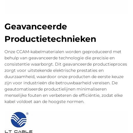
stromen. We zien dit terug in diverse toepassingen
zoals CAT6A Ethernet met snelheden van 550
MHz, 5G-netwerkbackbones en verbindingen
Geavanceerde
tussen datacenters. De koperen coating draagt het
grootste deel van het signaal, terwijl het
Productietechnieken
aluminium binnenin zorgt voor structurele
stevigheid. Tests hebben aangetoond dat deze
Onze CCAM-kabelmaterialen worden geproduceerd met
behulp van geavanceerde technologie die precisie en
kabels minder dan 0,2 dB verschil in signaalverlies
consistentie waarborgt. Dit geavanceerde productieproces
behouden over afstanden tot 100 meter, wat
zorgt voor uitstekende elektrische prestaties en
neerkomt op vrijwel dezelfde prestaties als
duurzaamheid, waardoor onze producten de eerste keuze
standaard massieve koperdraden. Voor bedrijven
zijn voor industrieën die betrouwbaarheid vereisen. De
geautomatiseerde productielijnen minimaliseren
die te maken hebben met enorme datatransfers
menselijke fouten en verbeteren de efficiëntie, zodat elke
waarbij budgetbeperkingen belangrijk zijn of waar
kabel voldoet aan de hoogste normen.
installatiegewicht een probleem vormt, biedt CCA
een slimme afweging zonder veel in te boeten op
kwaliteit.