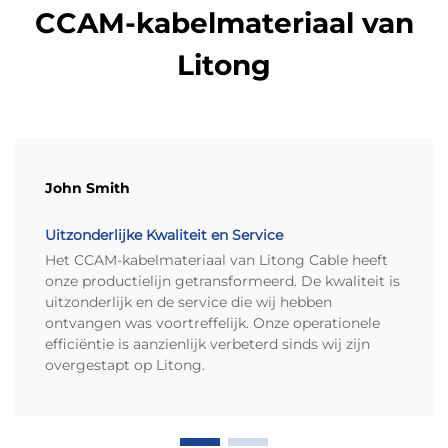
CCAM-kabelmateriaal van
stroomdoorlaatvermogen en
buigleven
Litong
Industrienormen—including ASTM B566—
specificeren bekledingsvolumes tussen 10% en 15%
om kosten, prestaties en betrouwbaarheid te
optimaliseren. Dunne bekleding (10%) verlaagt de
materiaalkosten maar beperkt de hoogfrequentie-
John Smith
efficiëntie vanwege huid-effectbeperkingen;
diktere bekleding (15%) verbetert het
Uitzonderlijke Kwaliteit en Service
stroomdoorlaatvermogen met 8–12% en de
Het CCAM-kabelmateriaal van Litong Cable heeft
buiglevensduur met tot 30%, zoals bevestigd door
onze productielijn getransformeerd. De kwaliteit is
uitzonderlijk en de service die wij hebben
vergelijkende tests volgens IEC 60228.
ontvangen was voortreffelijk. Onze operationele
efficiëntie is aanzienlijk verbeterd sinds wij zijn
Behoud
Buigleven
Bekledingsdikte
overgestapt op Litong.
stroomdoorlaatvermogen
(cycli)
10% op
5,000–
85–90%
volumebasis
7,000