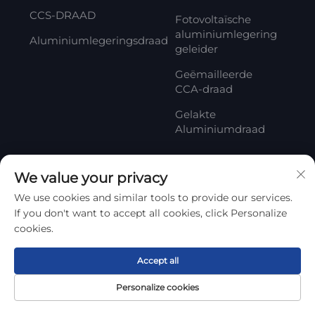
CCS-DRAAD
Fotovoltaïsche
aluminiumlegering
Aluminiumlegeringsdraad
geleider
Geëmailleerde
CCA-draad
Gelakte
Aluminiumdraad
We value your privacy
Abonneren
We use cookies and similar tools to provide our services.
If you don't want to accept all cookies, click Personalize
Uw e-mailadres
cookies.
Accept all
Abonneren
Personalize cookies
Startpagina
Product
Over
CONTACT