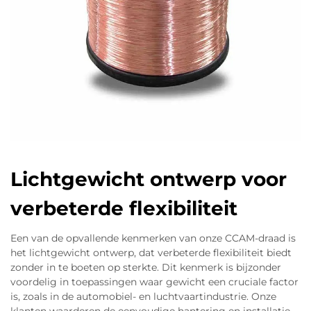
jarenlang gebruik en onder zware belasting.
Daarom baseren autofabrikanten hun
beslissingen meer op wat daadwerkelijk gebeurt
onder reële omstandigheden dan op het
simpelweg invullen van vakjes in
conformiteitsdocumenten.
Lichtgewicht ontwerp voor
verbeterde flexibiliteit
Een van de opvallende kenmerken van onze CCAM-draad is
het lichtgewicht ontwerp, dat verbeterde flexibiliteit biedt
zonder in te boeten op sterkte. Dit kenmerk is bijzonder
voordelig in toepassingen waar gewicht een cruciale factor
is, zoals in de automobiel- en luchtvaartindustrie. Onze