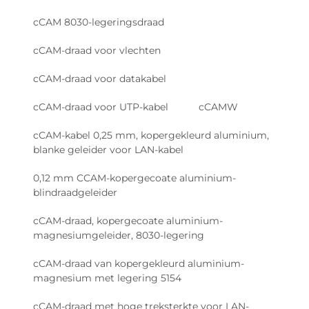
aansluitingen en speciale inertgas-
soldeertechnieken te gebruiken. Toch is koper, wat
cCAM 8030-legeringsdraad
betreft duurzaamheid en prestaties op lange
cCAM-draad voor vlechten
termijn, onverslaanbaar. Daarom zijn
gedetailleerde microdoorsnede-analyse en
cCAM-draad voor datakabel
strenge thermische schoktesten absoluut verplicht
cCAM-draad voor UTP-kabel
cCAMW
voor elk onderdeel dat bestemd is voor
omgevingen met hoge trillingen.
cCAM-kabel 0,25 mm, kopergekleurd aluminium,
blanke geleider voor LAN-kabel
Normenlandschap voor CCA-
draad in automotive
0,12 mm CCAM-kopergecoate aluminium-
blindraadgeleider
kabelbomen: naleving,
lacunes en OEM-beleid
cCAM-draad, kopergecoate aluminium-
magnesiumgeleider, 8030-legering
Belangrijkste normenalignering: UL
1072-, ISO 6722-2- en VW 80300-
cCAM-draad van kopergekleurd aluminium-
magnesium met legering 5154
eisen voor CCA-draadkwalificatie
Voor CCA-draden van automobielkwaliteit is het
cCAM-draad met hoge treksterkte voor LAN-