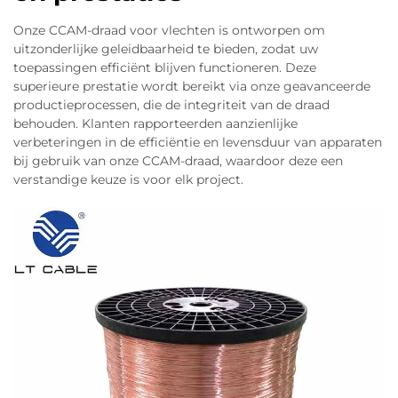
gesteld voor waar deze materialen mogen worden
Onze CCAM-draad voor vlechten is ontworpen om
toegepast. Meestal beperken zij CCA tot circuits
uitzonderlijke geleidbaarheid te bieden, zodat uw
die minder dan 20 ampère trekken en verbieden
toepassingen efficiënt blijven functioneren. Deze
het volledig in elk systeem waarbij veiligheid een
superieure prestatie wordt bereikt via onze geavanceerde
rol speelt. De reden voor deze beperking? Er zijn
productieprocessen, die de integriteit van de draad
nog steeds betrouwbaarheidsproblemen. Tests
behouden. Klanten rapporteerden aanzienlijke
verbeteringen in de efficiëntie en levensduur van apparaten
tonen aan dat aluminiumverbindingen bij
bij gebruik van onze CCAM-draad, waardoor deze een
temperatuurwisselingen over de tijd ongeveer 30
verstandige keuze is voor elk project.
procent meer contactweerstand ontwikkelen. En
wat betreft trillingen, gaan CCA-
krimpverbindingen volgens de SAE USCAR-21-
norm bijna drie keer sneller kapot dan koperen
verbindingen in kabelbomen die op ophangingen
zijn gemonteerd. Deze testresultaten wijzen op
ernstige tekortkomingen in de huidige normen,
met name ten aanzien van de weerstand van
deze materialen tegen corrosie gedurende