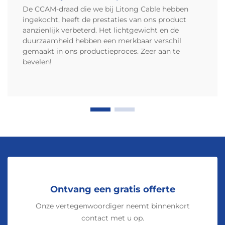
prestaties vergeleken met zuiver
De CCAM-draad die we bij Litong Cable hebben
koper: gegevens over
ingekocht, heeft de prestaties van ons product
aanzienlijk verbeterd. Het lichtgewicht en de
gelijkstroomweerstand,
duurzaamheid hebben een merkbaar verschil
buiglevensduur en thermische
gemaakt in ons productieproces. Zeer aan te
cyclustabiliteit
bevelen!
CCA-geleiders hebben ongeveer 55 tot 60 procent
meer gelijkstroomweerstand dan koperdraden
van dezelfde doorsnede. Dit maakt ze gevoeliger
voor spanningsdalingen in circuits die grote
stromen voeren, zoals bijvoorbeeld de
hoofdvoeding van de accu of de stroomrails van
het BMS. Wat betreft de mechanische
eigenschappen is aluminium gewoon minder
buigzaam dan koper. Gestandaardiseerde
buigtests tonen aan dat CCA-bedrading meestal
Ontvang een gratis offerte
na ongeveer 500 buigcycli maximaal begint te
Onze vertegenwoordiger neemt binnenkort
bezwijken, terwijl koper onder vergelijkbare
contact met u op.