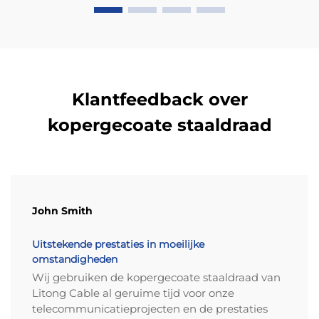
goedkoper op marktniveau, en fabrikanten
hebben een zeer strakke controle over de
hoeveelheid koper die wordt gebruikt in het
bekleedingsproces. We spreken hier over slechts
10 tot 15% koperinhoud in deze geleiders als
geheel. Deze kostenbesparingen maken een groot
Klantfeedback over
verschil bij het uitbreiden van
kopergecoate staaldraad
infrastructuurprojecten, terwijl tegelijkertijd de
veiligheidsnormen gehandhaafd blijven. Het effect
is vooral merkbaar in situaties met hoge volumes,
zoals het aanleggen van hoofdkabels in enorme
datacenters of het opzetten van uitgebreide
John Smith
telecomnetwerken verspreid over steden.
Uitstekende prestaties in moeilijke
40% gewichtsreductie zorgt voor
omstandigheden
efficiënte luchtopschaling en
Wij gebruiken de kopergecoate staaldraad van
vermindert de structurele
Litong Cable al geruime tijd voor onze
belasting bij langdurige installaties
telecommunicatieprojecten en de prestaties