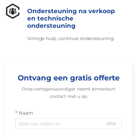
gebruiken CCA in distributieleidingen, maar
Ondersteuning na verkoop
schakelen over op massief koper voor de
en technische
eindverbindingen, om kostenbesparingen te
ondersteuning
combineren met systeembetrouwbaarheid. En we
Vinnige hulp, continue ondersteuning.
mogen de recyclingoverwegingen niet vergeten.
Hoewel CCA technisch wel recyclebaar is via
speciale scheidingsmethoden, is er voor een
verantwoorde einde-levenscyclus toch behoefte
aan gecertificeerde e-afvalfaciliteiten die de
Ontvang een gratis offerte
materialen verantwoord beheren volgens
milieuvoorschriften.
Onze vertegenwoordiger neemt binnenkort
contact met u op.
Naam
0/100