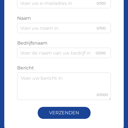
zelfs in tijdelijke constructies voor evenementen
0/100
en tentoonstellingen.
Naam
92–97% IACS geleidbaarheid:
profiteren van het skineffect voor
0/100
prestaties bij hoge frequenties in
datakabels
Bedrijfsnaam
CCA-kabels bereiken ongeveer 92 tot 97 procent
0/200
van de IACS-geleidbaarheid omdat ze
gebruikmaken van een fenomeen dat bekend
Bericht
staat als het skineffect. Kort gezegd blijft
elektriciteit bij frequenties boven 1 MHz
voornamelijk aan de buitenlagen van geleiders
hechten in plaats van door het gehele materiaal te
0/1000
stromen. We zien dit terug in diverse toepassingen
zoals CAT6A Ethernet met snelheden van 550
VERZENDEN
MHz, 5G-netwerkbackbones en verbindingen
tussen datacenters. De koperen coating draagt het