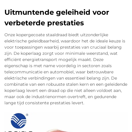
geleiderontwerping af te stemmen op
elektromagnetische fysica. Met een
Uitmuntende geleiheid voor
koperbekleding van 10–15% in volume biedt het
verbeterde prestaties
dezelfde oppervlaktegeleidbaarheid als massief
koper boven 1 MHz—waardoor
Onze kopergecoate staaldraad biedt uitzonderlijke
geluidsgetrouwheid gewaarborgd blijft in
elektrische geleidbaarheid, waardoor het de ideale keuze is
voor toepassingen waarbij prestaties van cruciaal belang
microfoons, studiomonitoren,
zijn. De koperlaag zorgt voor minimale weerstand, wat
celrepeaterapparatuur en satellietverbindingen.
efficiënt energietransport mogelijk maakt. Deze
Belangrijke RF-parameters blijven onverminderd:
eigenschap is met name voordelig in sectoren zoals
telecommunicatie en automobiel, waar betrouwbare
elektrische verbindingen van essentieel belang zijn. De
CCA-
Prestatiemetrica
Kostenvoordeel
combinatie van een robuuste stalen kern en een geleidende
prestaties
koperlaag levert een draad op die niet alleen voldoet aan,
∼0,5
maar ook de industrienormen overtreft, en gedurende
Signaalverzwakking
dB/m @ 2
30–40% lager
lange tijd consistente prestaties levert.
GHz
Vergelijkbaar
Snelheid van
85%+
met massief
voortplanting
koper