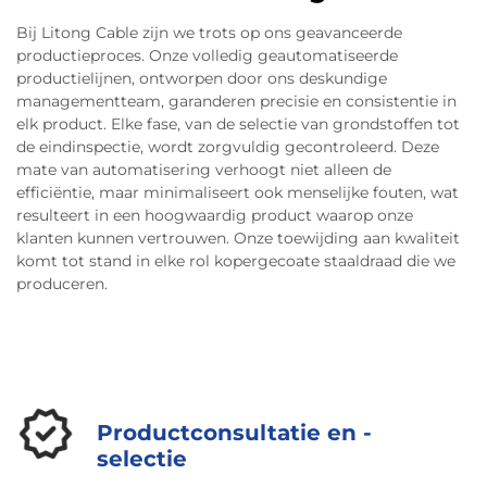
ingenieurs moeten goed nadenken voordat ze het
Bij Litong Cable zijn we trots op ons geavanceerde
implementeren. De geleidbaarheid van CCA ligt
productieproces. Onze volledig geautomatiseerde
rond de 60 tot 70 procent in vergelijking met
productielijnen, ontworpen door ons deskundige
massief koper, waardoor spanningsval en
managementteam, garanderen precisie en consistentie in
warmteopbouw reële problemen worden bij
elk product. Elke fase, van de selectie van grondstoffen tot
de eindinspectie, wordt zorgvuldig gecontroleerd. Deze
vermogensapplicaties die verder gaan dan basis-
mate van automatisering verhoogt niet alleen de
10G Ethernet of bij hoogstroomkringen. Omdat
efficiëntie, maar minimaliseert ook menselijke fouten, wat
aluminium meer uitzet dan koper (ongeveer 1,3
resulteert in een hoogwaardig product waarop onze
keer zo veel), betekent een correcte installatie het
klanten kunnen vertrouwen. Onze toewijding aan kwaliteit
komt tot stand in elke rol kopergecoate staaldraad die we
gebruik van momentgestuurde verbindingen en
produceren.
regelmatig controleren van aansluitingen op
plaatsen waar vaak temperatuurschommelingen
optreden. Anders kunnen deze aansluitingen
namelijk op termijn losraken. Koper en aluminium
zijn ook niet compatibel. Corrosieproblemen aan
Productconsultatie en -
hun grensvlak zijn uitgebreid gedocumenteerd,
selectie
wat verklaart waarom elektriciteitsvoorschriften