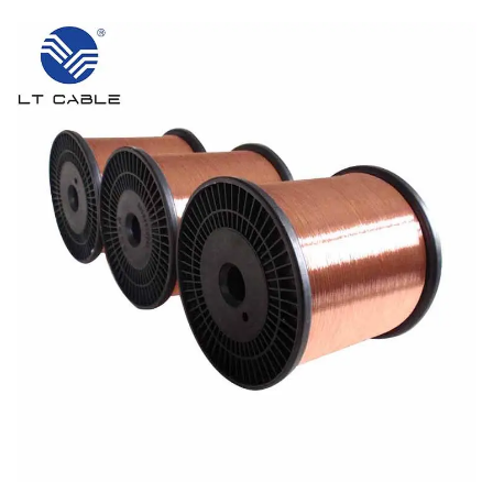
is handig bij het werken rond smalle hoeken in
bestaande gebouwen of bij het door kleine
wandruimten persen van kabels. En laten we ook
niet de kostenaspecten vergeten: volgens
gegevens van het ICPC uit 2023 bedragen de
besparingen op materiaalkosten alleen al
ongeveer 35%. Al deze factoren samen verklaren
waarom zoveel vakmensen CCA steeds vaker als
standaardoplossing kiezen voor dichte
netwerkinstallaties die ook in de toekomst
duurzaam moeten blijven.
Professionele audio- en RF-
coaxkabels: optimalisatie van het
huideffect zonder de hogere
kosten van puur koper
In professionele audio- en RF-coaxkabels levert
CCA prestaties van broadcastniveau door de