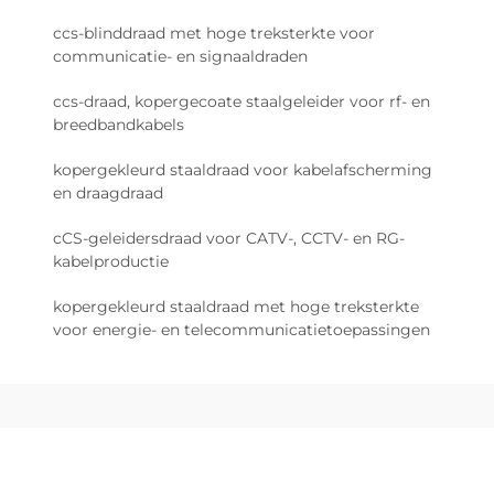
dropkabels: waar CCA overheerst
ccs-blinddraad met hoge treksterkte voor
vanwege bandbreedte-efficiëntie
communicatie- en signaaldraden
en buigradius
CCA is tegenwoordig het meest gebruikte
ccs-draad, kopergecoate staalgeleider voor rf- en
breedbandkabels
geleidingsmateriaal voor de meeste CAT6/6A-
ethernetkabels en FTTH-aansluittoepassingen.
kopergekleurd staaldraad voor kabelafscherming
Met een gewicht dat ongeveer 40% lager is dan
en draagdraad
dat van alternatieven, is het bijzonder handig bij
cCS-geleidersdraad voor CATV-, CCTV- en RG-
het aanleggen van kabels, zowel buitenshuis op
kabelproductie
palen als binnenshuis waar ruimte belangrijk is.
De geleidbaarheid ligt tussen 92% en 97% IACS,
kopergekleurd staaldraad met hoge treksterkte
wat betekent dat deze kabels probleemloos
voor energie- en telecommunicatietoepassingen
bandbreedtes tot 550 MHz kunnen verwerken.
Bijzonder nuttig is de natuurlijke buigzaamheid
van CCA: installateurs kunnen deze kabels vrij
strak buigen, tot vier keer hun eigen diameter,
zonder dat de signaalqualiteit daaronder lijdt. Dit