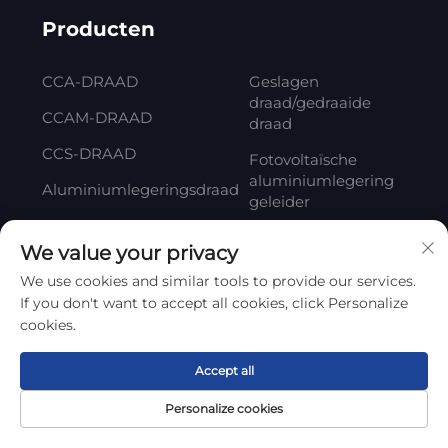
Producten
CCA-DRAAD
Geslagen
draad/gedraaide
CCAM-DRAAD
draad
CCS-DRAAD
Fotovoltaïsche
aluminiumlegering
Aluminiumlegeringsdraad
geleider
Geëmailleerde
We value your privacy
CCA-draad
We use cookies and similar tools to provide our services.
Gelakte
If you don't want to accept all cookies, click Personalize
Aluminiumdraad
cookies.
Accept all
Abonneren
Personalize cookies
Startpagina
Product
Over
CONTACT
Uw e-mailadres