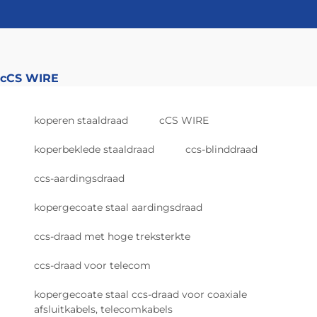
grootste deel van het signaal, terwijl het
aluminium binnenin zorgt voor structurele
stevigheid. Tests hebben aangetoond dat deze
kabels minder dan 0,2 dB verschil in signaalverlies
behouden over afstanden tot 100 meter, wat
cCS WIRE
neerkomt op vrijwel dezelfde prestaties als
standaard massieve koperdraden. Voor bedrijven
koperen staaldraad
cCS WIRE
die te maken hebben met enorme datatransfers
koperbeklede staaldraad
ccs-blinddraad
waarbij budgetbeperkingen belangrijk zijn of waar
installatiegewicht een probleem vormt, biedt CCA
ccs-aardingsdraad
een slimme afweging zonder veel in te boeten op
kwaliteit.
kopergecoate staal aardingsdraad
Koperomhulde aluminium
ccs-draad met hoge treksterkte
draad in snelgroeiende
ccs-draad voor telecom
kabeltoepassingen
kopergecoate staal ccs-draad voor coaxiale
CAT6/6A Ethernet- en FTTH-
afsluitkabels, telecomkabels