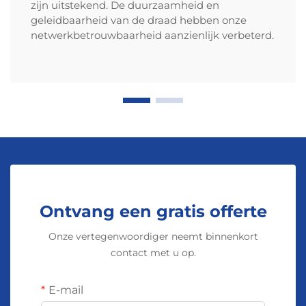
CCA weegt ongeveer 40 procent minder dan
zijn uitstekend. De duurzaamheid en
geleidbaarheid van de draad hebben onze
koperdraad van dezelfde dikte, waardoor de
netwerkbetrouwbaarheid aanzienlijk verbeterd.
installatie over het algemeen veel eenvoudiger is.
Bij gebruik voor luchtleidingen betekent dit lagere
gewicht minder belasting op elektriciteitspalen en
transmissietorens, wat over grote afstanden
duizenden kilogrammen bespaart. Praktijktests
hebben aangetoond dat werknemers ongeveer
25% van hun tijd kunnen besparen, omdat ze met
langere kabels kunnen werken met
standaardmateriaal in plaats van gespecialiseerde
gereedschappen. Het feit dat deze kabels lichter
Ontvang een gratis offerte
zijn tijdens transport, helpt ook bij het verlagen
van verzendkosten. Dit opent mogelijkheden waar
Onze vertegenwoordiger neemt binnenkort
contact met u op.
gewicht een grote rol speelt, zoals bij het
aanleggen van kabels op hangbruggen, binnen
oude gebouwen die behouden moeten worden, of
E-mail