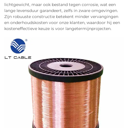
lichtgewicht, maar ook bestand tegen corrosie, wat een
ruimte in voertuigen voor andere componenten,
lange levensduur garandeert, zelfs in zware omgevingen.
terwijl de veiligheid gewaarborgd blijft en alles
Zijn robuuste constructie betekent minder vervangingen
duurzaam is binnen reguliere onderhoudscycli.
en onderhoudskosten voor onze klanten, waardoor hij een
kosteneffectieve keuze is voor langetermijnprojecten.