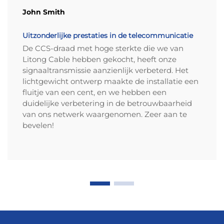
Buigvermoeiingsprestaties in
John Smith
dynamische
automobieltoepassingen (ISO
Uitzonderlijke prestaties in de telecommunicatie
6722-2 validatie)
De CCS-draad met hoge sterkte die we van
In dynamische voertuigzones—waaronder
Litong Cable hebben gekocht, heeft onze
deurscharnieren, stoelsporen en
signaaltransmissie aanzienlijk verbeterd. Het
panoramadakmechanismen—ondergaat CCAM
lichtgewicht ontwerp maakte de installatie een
herhaaldelijke buigbewegingen. Volgens ISO
fluitje van een cent, en we hebben een
6722-2 validatieprotocollen toont CCAM-kabel het
duidelijke verbetering in de betrouwbaarheid
van ons netwerk waargenomen. Zeer aan te
volgende:
bevelen!
Minimum 20.000 buigcycli onder hoeken van 90°
zonder uitval;
Behoud van ≥95% van de initiële geleidbaarheid na
testen;
Geen mantelfracturen, zelfs bij agressieve buigradii
van 4 mm.
Hoewel CCAM een 15–20% lagere
vermoeiingsweerstand heeft dan zuiver koper bij
meer dan 50.000 cycli, zorgen praktijkbewezen