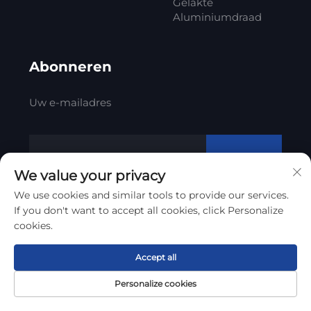
Gelakte
Aluminiumdraad
Abonneren
Uw e-mailadres
Abonneren
We value your privacy
We use cookies and similar tools to provide our services.
If you don't want to accept all cookies, click Personalize
Copyright © 2012 - 2023 Litong Cable
cookies.
Technology Co., Ltd
Privacybeleid
Accept all
Personalize cookies
Scroll naar boven
Startpagina
Product
Over
CONTACT