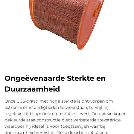
voor onderdelen zoals ADAS-sensoren,
airconditioningscompressoren en 48-volt hybride
omvormers, die toch al geen uitzonderlijk hoge
geleidbaarheid nodig hebben. Bij hogere
spanningen is het slechtere elektrische
geleidingsvermogen van aluminium minder
kritiek, omdat vermogensverlies gebaseerd is op
stroom in het kwadraat maal weerstand, in plaats
van spanning in het kwadraat gedeeld door
weerstand. Toch dient opgemerkt te worden dat
Ongeëvenaarde Sterkte en
ingenieurs moeten oppassen voor warmteopbouw
tijdens snelladen en ervoor moeten zorgen dat
Duurzaamheid
componenten niet overbelast raken wanneer
Onze CCS-draad met hoge sterkte is ontworpen om
kabels gebundeld zijn of zich bevinden in
extreme omstandigheden te weerstaan, terwijl hij
gebieden met slechte luchtcirculatie. Combineer
tegelijkertijd superieure prestaties levert. De unieke koper-
correcte beëindigingstechnieken met
gekleurde staalconstructie biedt verbeterde treksterkte,
standaardconforme vermoeidheidstesten en wat
waardoor hij ideaal is voor toepassingen waarbij
duurzaamheid vereist is. Deze draad is niet alleen
krijgen we? Beter energierendement en meer