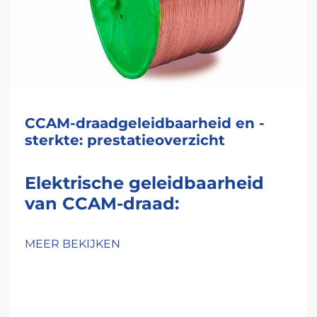
CCAM-draadgeleidbaarheid en -
sterkte: prestatieoverzicht
Elektrische geleidbaarheid
van CCAM-draad:
natuurkunde, meting en
praktische impact
MEER BEKIJKEN
Hoe een aluminiumlaag de
elektronenstroom beïnvloedt
vergeleken met zuiver koper