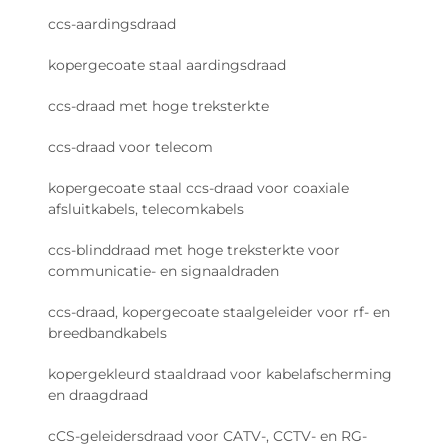
onderliggende aluminium. Slimme fabrikanten
ccs-aardingsdraad
bestrijden deze weerstandsverhoging door nikkel-
kopergecoate staal aardingsdraad
diffusiebarrières aan te brengen onder hun
gebruikelijke tin- of zilvercoatings, en
ccs-draad met hoge treksterkte
antioxidatiemiddelen in gelvorm bovenop toe te
ccs-draad voor telecom
voegen. Deze dubbele bescherming houdt de
contactweerstand onder de 20 milliohm, zelfs na
kopergecoate staal ccs-draad voor coaxiale
1.500 thermische cycli. Praktijktests tonen aan dat
afsluitkabels, telecomkabels
er minder dan 5% verlies in geleidbaarheid is
ccs-blinddraad met hoge treksterkte voor
gedurende de volledige levensduur van een
communicatie- en signaaldraden
voertuig, waardoor deze oplossingen het
implementeren waard zijn, ondanks de extra
ccs-draad, kopergecoate staalgeleider voor rf- en
kosten.
breedbandkabels
Prestatieafwegingen op
kopergekleurd staaldraad voor kabelafscherming
en draagdraad
systeemniveau van CCAM-
draad in EV- en 48V-
cCS-geleidersdraad voor CATV-, CCTV- en RG-