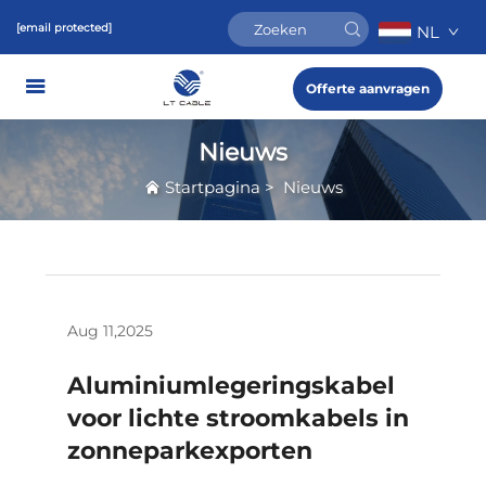
[email protected]
NL
Offerte aanvragen
Nieuws
Startpagina
>
Nieuws
Aug 11,2025
Aluminiumlegeringskabel
voor lichte stroomkabels in
zonneparkexporten