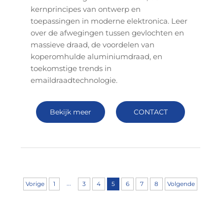
kernprincipes van ontwerp en
toepassingen in moderne elektronica. Leer
over de afwegingen tussen gevlochten en
massieve draad, de voordelen van
koperomhulde aluminiumdraad, en
toekomstige trends in
emaildraadtechnologie.
Bekijk meer
CONTACT
...
Vorige
1
3
4
5
6
7
8
Volgende