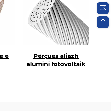
je e
Përçues aliazh
alumini fotovoltaik