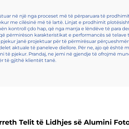
uar në një nga proceset më të përparuara të prodhimit n
ekur me cilësinë më të lartë. Linjat e prodhimit plotësish
ën kontroll çdo hap, që nga marrja e lëndëve të para de
m që përmirëson karakteristikat e performancës së telave 
ë pjekur janë projektuar për të përmirësuar përçueshmër
delet aktuale të paneleve diellore. Për ne, ajo që është
mini të pjekur. Prandaj, ne jemi në gjendje të ofrojmë m
 të gjithë klientët tanë.
reth Telit të Lidhjes së Alumini Fot