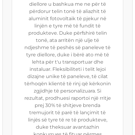
diellore u bashkua me ne për të
përdorur telin tonë të aliazhit të
aluminit fotovoltaik të pjekur në
linjën e tyre më të fundit të
produkteve. Duke përfshirë telin
tonë, ata arritën një ulje të
ndjeshme të peshës së paneleve të
tyre diellore, duke i bërë ato më të
lehta për t'u transportuar dhe
instaluar. Fleksibiliteti i telit lejoi
dizajne unike të paneleve, të cilat
tërhoqën klientë të rinj që kërkonin
zgjidhje të personalizuara. Si
rezultat, prodhuesi raportoi një rritje
prej 30% të shitjeve brenda
tremujorit të parë të lançimit të
linjës së tyre të re të produkteve,
duke theksuar avantazhin
konkurrues të fituar përmes