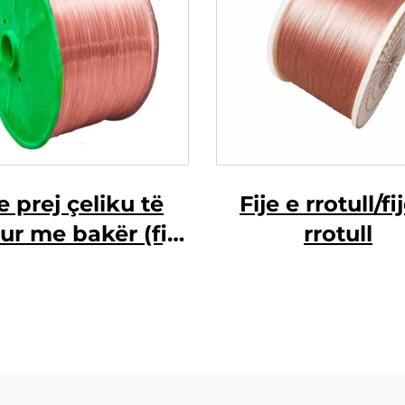
je prej çeliku të
Fije e rrotull/fi
ur me bakër (fije
rrotull
CCS)