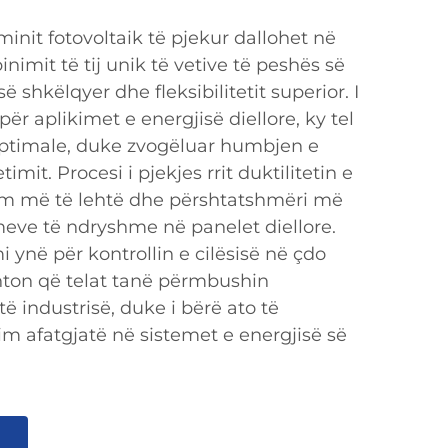
luminit fotovoltaik të pjekur dallohet në
nimit të tij unik të vetive të peshës së
 shkëlqyer dhe fleksibilitetit superior. I
ër aplikimet e energjisë diellore, ky tel
ptimale, duke zvogëluar humbjen e
imit. Procesi i pjekjes rrit duktilitetin e
alim më të lehtë dhe përshtatshmëri më
meve të ndryshme në panelet diellore.
 ynë për kontrollin e cilësisë në çdo
nton që telat tanë përmbushin
të industrisë, duke i bërë ato të
 afatgjatë në sistemet e energjisë së