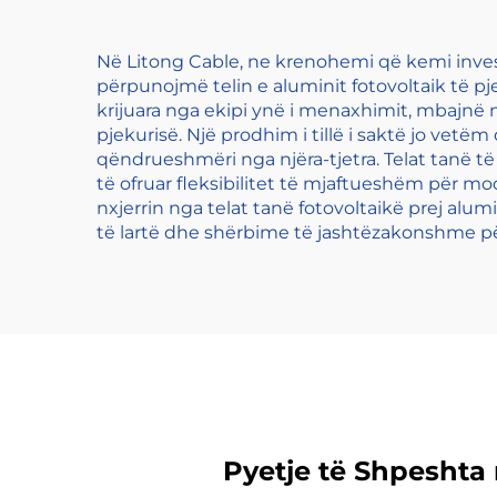
Në Litong Cable, ne krenohemi që kemi invest
përpunojmë telin e aluminit fotovoltaik të pj
krijuara nga ekipi ynë i menaxhimit, mbajnë n
pjekurisë. Një prodhim i tillë i saktë jo vetë
qëndrueshmëri nga njëra-tjetra. Telat tanë t
të ofruar fleksibilitet të mjaftueshëm për mo
nxjerrin nga telat tanë fotovoltaikë prej alu
të lartë dhe shërbime të jashtëzakonshme për
Pyetje të Shpeshta r