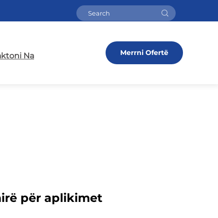
Merrni Ofertë
ktoni Na
irë për aplikimet