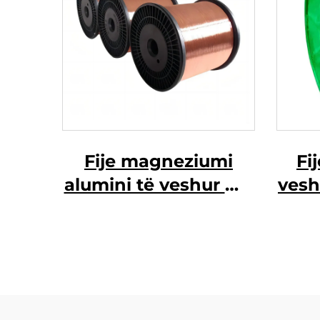
Fije magneziumi
Fi
alumini të veshur me
vesh
bakër (fije CCAM)