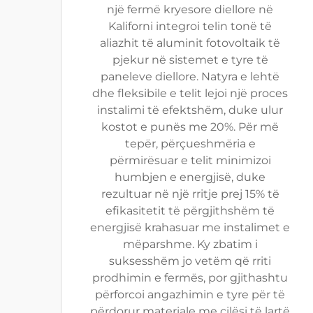
një fermë kryesore diellore në
Kaliforni integroi telin tonë të
aliazhit të aluminit fotovoltaik të
pjekur në sistemet e tyre të
paneleve diellore. Natyra e lehtë
dhe fleksibile e telit lejoi një proces
instalimi të efektshëm, duke ulur
kostot e punës me 20%. Për më
tepër, përçueshmëria e
përmirësuar e telit minimizoi
humbjen e energjisë, duke
rezultuar në një rritje prej 15% të
efikasitetit të përgjithshëm të
energjisë krahasuar me instalimet e
mëparshme. Ky zbatim i
suksesshëm jo vetëm që rriti
prodhimin e fermës, por gjithashtu
përforcoi angazhimin e tyre për të
përdorur materiale me cilësi të lartë