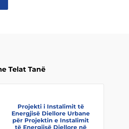
me Telat Tanë
Projekti i Instalimit të
Energjisë Diellore Urbane
për Projektin e Instalimit
të Energjisë Diellore në