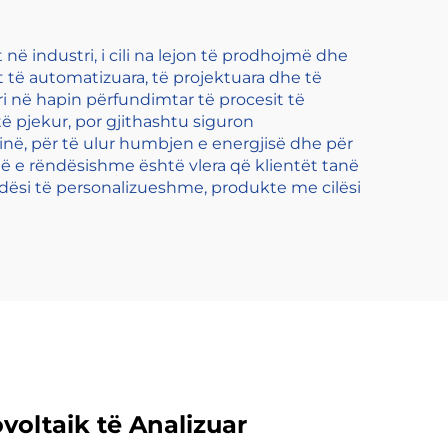
ë industri, i cili na lejon të prodhojmë dhe
t të automatizuara, të projektuara dhe të
ri në hapin përfundimtar të procesit të
të pjekur, por gjithashtu siguron
inë, për të ulur humbjen e energjisë dhe për
 më e rëndësishme është vlera që klientët tanë
undësi të personalizueshme, produkte me cilësi
ovoltaik të Analizuar