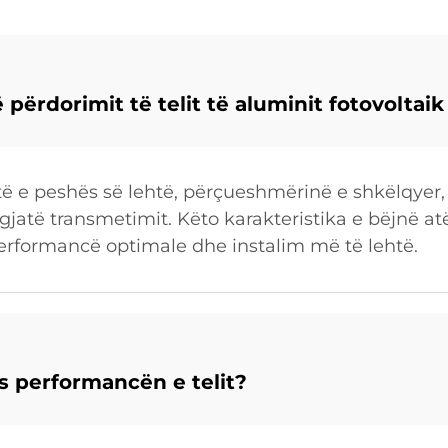
 përdorimit të telit të aluminit fotovoltaik
të e peshës së lehtë, përçueshmërinë e shkëlqyer, f
jatë transmetimit. Këto karakteristika e bëjnë atë
performancë optimale dhe instalim më të lehtë.
es performancën e telit?