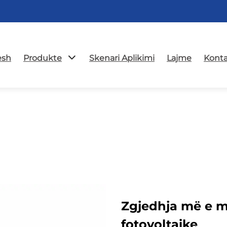
esh
Produkte
Skenari Aplikimi
Lajme
Konta
Zgjedhja më e m
fotovoltaike