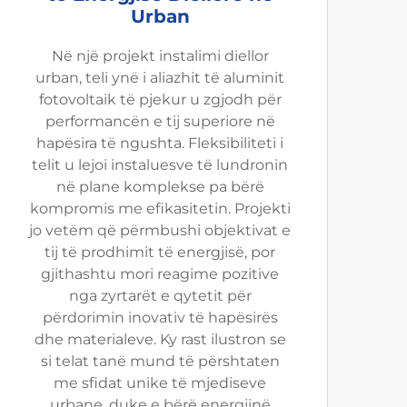
Urban
Në një projekt instalimi diellor
urban, teli ynë i aliazhit të aluminit
fotovoltaik të pjekur u zgjodh për
performancën e tij superiore në
hapësira të ngushta. Fleksibiliteti i
telit u lejoi instaluesve të lundronin
në plane komplekse pa bërë
kompromis me efikasitetin. Projekti
jo vetëm që përmbushi objektivat e
tij të prodhimit të energjisë, por
gjithashtu mori reagime pozitive
nga zyrtarët e qytetit për
përdorimin inovativ të hapësirës
dhe materialeve. Ky rast ilustron se
si telat tanë mund të përshtaten
me sfidat unike të mjediseve
urbane, duke e bërë energjinë