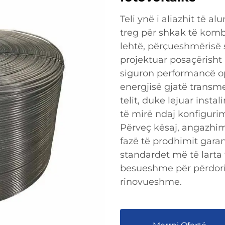
Teli ynë i aliazhit të a
treg për shkak të kombi
lehtë, përçueshmërisë së
projektuar posaçërisht p
siguron performancë o
energjisë gjatë transmet
telit, duke lejuar inst
të mirë ndaj konfiguri
Përveç kësaj, angazhimi
fazë të prodhimit gara
standardet më të larta 
besueshme për përdorim
rinovueshme.