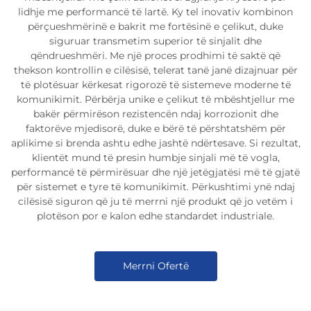
lidhje me performancë të lartë. Ky tel inovativ kombinon
përçueshmërinë e bakrit me fortësinë e çelikut, duke
siguruar transmetim superior të sinjalit dhe
qëndrueshmëri. Me një proces prodhimi të saktë që
thekson kontrollin e cilësisë, telerat tanë janë dizajnuar për
të plotësuar kërkesat rigorozë të sistemeve moderne të
komunikimit. Përbërja unike e çelikut të mbështjellur me
bakër përmirëson rezistencën ndaj korrozionit dhe
faktorëve mjedisorë, duke e bërë të përshtatshëm për
aplikime si brenda ashtu edhe jashtë ndërtesave. Si rezultat,
klientët mund të presin humbje sinjali më të vogla,
performancë të përmirësuar dhe një jetëgjatësi më të gjatë
për sistemet e tyre të komunikimit. Përkushtimi ynë ndaj
cilësisë siguron që ju të merrni një produkt që jo vetëm i
plotëson por e kalon edhe standardet industriale.
Merrni Ofertë