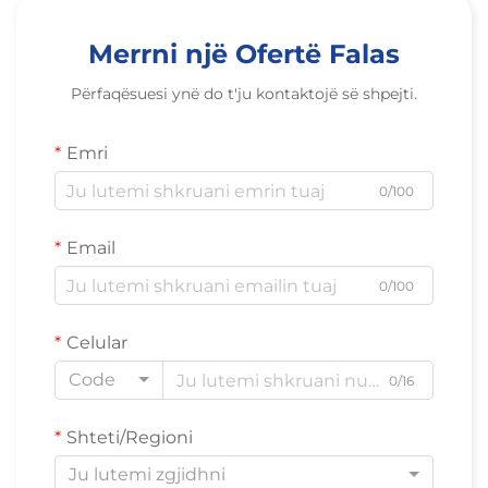
Merrni një Ofertë Falas
Përfaqësuesi ynë do t'ju kontaktojë së shpejti.
Emri
0/100
Email
0/100
Celular
Code
0/16
Shteti/Regioni
Ju lutemi zgjidhni