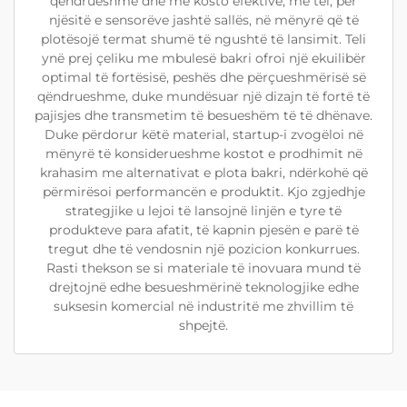
qëndrueshme dhe me kosto efektive, me tel, për
njësitë e sensorëve jashtë sallës, në mënyrë që të
plotësojë termat shumë të ngushtë të lansimit. Teli
ynë prej çeliku me mbulesë bakri ofroi një ekuilibër
optimal të fortësisë, peshës dhe përçueshmërisë së
qëndrueshme, duke mundësuar një dizajn të fortë të
pajisjes dhe transmetim të besueshëm të të dhënave.
Duke përdorur këtë material, startup-i zvogëloi në
mënyrë të konsiderueshme kostot e prodhimit në
krahasim me alternativat e plota bakri, ndërkohë që
përmirësoi performancën e produktit. Kjo zgjedhje
strategjike u lejoi të lansojnë linjën e tyre të
produkteve para afatit, të kapnin pjesën e parë të
tregut dhe të vendosnin një pozicion konkurrues.
Rasti thekson se si materiale të inovuara mund të
drejtojnë edhe besueshmërinë teknologjike edhe
suksesin komercial në industritë me zhvillim të
shpejtë.