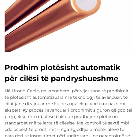
Prodhim plotësisht automatik
për cilësi të pandryshueshme
Në Litong Cable, ne krenohemi për vijat tona të prodhimit
të plotësisht automatizuara me teknologji të avancuar, të
cilat janë dizajnuar me kujdes nga ekipi ynë i menaxhimit
ekspert. Ky proces i avancuar i prodhimit siguron që çdo tel
prej çeliku me mbulesë bakri që prodhojmë plotëson
standardet më të larta të cilësisë. Me kontroll të saktë mbi
çdo aspekt të prodhimit – nga zgjedhja e materialeve të
para deri te inspektimet përfundimtare – ne garantojmë se