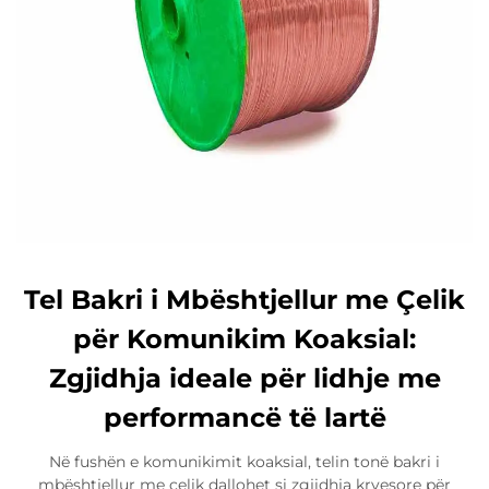
Tel Bakri i Mbështjellur me Çelik
për Komunikim Koaksial:
Zgjidhja ideale për lidhje me
performancë të lartë
Në fushën e komunikimit koaksial, telin tonë bakri i
mbështjellur me çelik dallohet si zgjidhja kryesore për