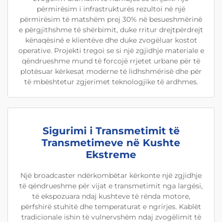
përmirësim i infrastrukturës rezultoi në një
përmirësim të matshëm prej 30% në besueshmërinë
e përgjithshme të shërbimit, duke rritur drejtpërdrejt
kënaqësinë e klientëve dhe duke zvogëluar kostot
operative. Projekti tregoi se si një zgjidhje materiale e
qëndrueshme mund të forcojë rrjetet urbane për të
plotësuar kërkesat moderne të lidhshmërisë dhe për
të mbështetur zgjerimet teknologjike të ardhmes.
Sigurimi i Transmetimit të
Transmetimeve në Kushte
Ekstreme
Një broadcaster ndërkombëtar kërkonte një zgjidhje
të qëndrueshme për vijat e transmetimit nga largësi,
të ekspozuara ndaj kushteve të rënda motore,
përfshirë stuhitë dhe temperaturat e ngrirjes. Kablët
tradicionale ishin të vulnervshëm ndaj zvogëlimit të