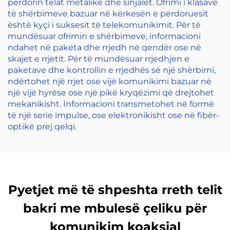
përdorin telat metalike dhe sinjalet. Ofrimi i klasave
të shërbimeve bazuar në kërkesën e përdoruesit
është kyçi i suksesit të telekomunikimit. Për të
mundësuar ofrimin e shërbimeve, informacioni
ndahet në paketa dhe rrjedh në qendër ose në
skajet e rrjetit. Për të mundësuar rrjedhjen e
paketave dhe kontrollin e rrjedhës së një shërbimi,
ndërtohet një rrjet ose vijë komunikimi bazuar në
një vijë hyrëse ose një pikë kryqëzimi që drejtohet
mekanikisht. Informacioni transmetohet në formë
të një serie impulse, ose elektronikisht ose në fibër-
optikë prej qelqi.
Pyetjet më të shpeshta rreth telit
bakri me mbulesë çeliku për
komunikim koaksial