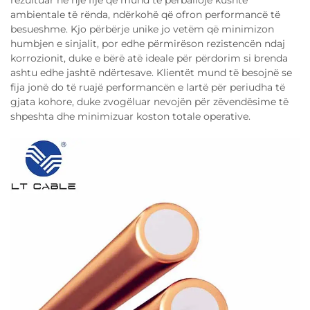
rezultuar në një fije që mund të përballojë kushte
ambientale të rënda, ndërkohë që ofron performancë të
besueshme. Kjo përbërje unike jo vetëm që minimizon
humbjen e sinjalit, por edhe përmirëson rezistencën ndaj
korrozionit, duke e bërë atë ideale për përdorim si brenda
ashtu edhe jashtë ndërtesave. Klientët mund të besojnë se
fija jonë do të ruajë performancën e lartë për periudha të
gjata kohore, duke zvogëluar nevojën për zëvendësime të
shpeshta dhe minimizuar koston totale operative.