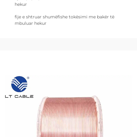
hekur
fije e shtruar shumëfishe tokësimi me bakër të
mbuluar hekur