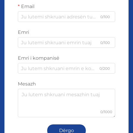
Email
0/100
Emri
0/100
Emri i kompanisë
0/200
Mesazh
0/1000
Dërgo