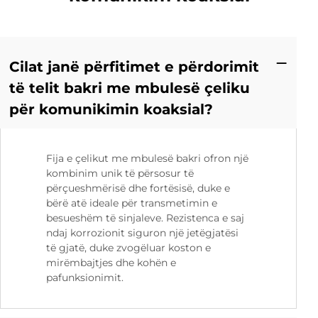
Cilat janë përfitimet e përdorimit
të telit bakri me mbulesë çeliku
për komunikimin koaksial?
Fija e çelikut me mbulesë bakri ofron një
kombinim unik të përsosur të
përçueshmërisë dhe fortësisë, duke e
bërë atë ideale për transmetimin e
besueshëm të sinjaleve. Rezistenca e saj
ndaj korrozionit siguron një jetëgjatësi
të gjatë, duke zvogëluar koston e
mirëmbajtjes dhe kohën e
pafunksionimit.