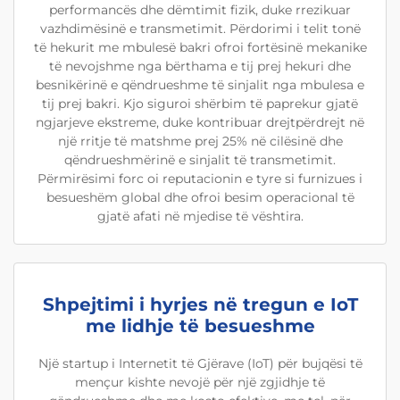
performancës dhe dëmtimit fizik, duke rrezikuar
vazhdimësinë e transmetimit. Përdorimi i telit tonë
të hekurit me mbulesë bakri ofroi fortësinë mekanike
të nevojshme nga bërthama e tij prej hekuri dhe
besnikërinë e qëndrueshme të sinjalit nga mbulesa e
tij prej bakri. Kjo siguroi shërbim të paprekur gjatë
ngjarjeve ekstreme, duke kontribuar drejtpërdrejt në
një rritje të matshme prej 25% në cilësinë dhe
qëndrueshmërinë e sinjalit të transmetimit.
Përmirësimi forc oi reputacionin e tyre si furnizues i
besueshëm global dhe ofroi besim operacional të
gjatë afati në mjedise të vështira.
Shpejtimi i hyrjes në tregun e IoT
me lidhje të besueshme
Një startup i Internetit të Gjërave (IoT) për bujqësi të
mençur kishte nevojë për një zgjidhje të