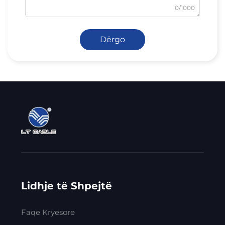
0/1000
Dërgo
Lidhje të Shpejtë
Faqe Kryesore