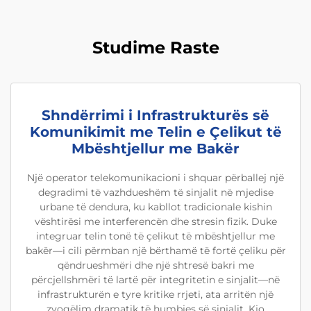
Studime Raste
Shndërrimi i Infrastrukturës së
Komunikimit me Telin e Çelikut të
Mbështjellur me Bakër
Një operator telekomunikacioni i shquar përballej një
degradimi të vazhdueshëm të sinjalit në mjedise
urbane të dendura, ku kabllot tradicionale kishin
vështirësi me interferencën dhe stresin fizik. Duke
integruar telin tonë të çelikut të mbështjellur me
bakër—i cili përmban një bërthamë të fortë çeliku për
qëndrueshmëri dhe një shtresë bakri me
përcjellshmëri të lartë për integritetin e sinjalit—në
infrastrukturën e tyre kritike rrjeti, ata arritën një
zvogëlim dramatik të humbjes së sinjalit. Kjo