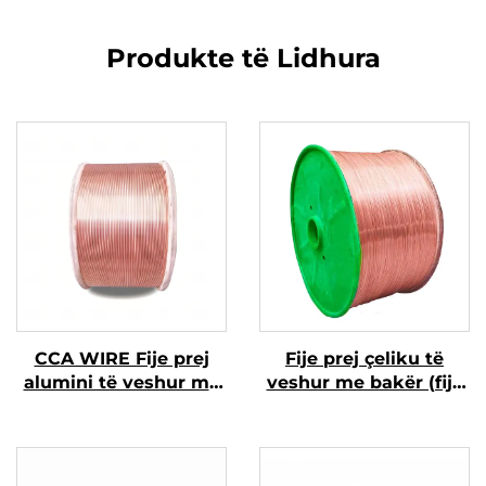
Produkte të Lidhura
CCA WIRE Fije prej
Fije prej çeliku të
alumini të veshur me
veshur me bakër (fije
bakër
CCS)